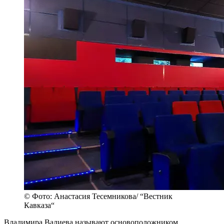
© Фото: Анастасия Тесемникова/ “Вестник
Кавказа“
Владимира Валиева называют основоположником