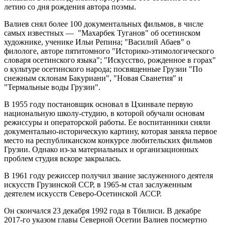
летию со дня рождения автора поэмы.
Валиев снял более 100 документальных фильмов, в числе
самых известных — "Махарбек Туганов" об осетинском
художнике, ученике Ильи Репина; "Василий Абаев" о
филологе, авторе пятитомного "Историко-этимологического
словаря осетинского языка"; "Искусство, рожденное в горах"
о культуре осетинского народа; посвященные Грузии "По
снежным склонам Бакуриани", "Новая Сванетия" и
"Термальные воды Грузии".
В 1955 году постановщик основал в Цхинвале первую
национальную школу-студию, в которой обучали основам
режиссуры и операторской работы. Ее воспитанники сняли
документально-историческую картину, которая заняла первое
место на республиканском конкурсе любительских фильмов
Грузии. Однако из-за материальных и организационных
проблем студия вскоре закрылась.
В 1961 году режиссер получил звание заслуженного деятеля
искусств Грузинской ССР, в 1965-м стал заслуженным
деятелем искусств Северо-Осетинской АССР.
Он скончался 23 декабря 1992 года в Тбилиси. В декабре
2017-го указом главы Северной Осетии Валиев посмертно