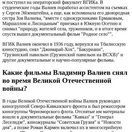
м поступил на операторский факультет ВГИКа. В
студенческие годы Валиев поработал ассистентом на съемках
у Сергея Эйзенштейна, а еще, как вспоминала его двоюродная
сестра Зоя Валиева, "вместе с однокурсниками Ермаковым,
Маршаллом и Лисицыным" приезжал в Южную Осетию и
снимал "природу, жителей села, тружеников, и в итоге время
спустя вышел документальный фильм "Родное село"".
ВГИК Валиев окончил в 1936 году, вернулся на Тбилисскую
киностудию, снял "Джимарай-Хох", "Бакуриани",
"Грузинский павильон (Грузинский павильон на ВСХВ)" и
другие документальные и научно-популярные фильмы.
Какие фильмы Владимир Валиев снял
во время Великой Отечественной
войны?
В годы Великой Отечественной войны Валиев руководил
киногруппой Северо-Кавказского фронта и был режиссером
киногруппы Черноморского флота. Отснятые им материалы
вошли в документальные фильмы "Кавказ" и "Генерал
Леселидзе", киножурналы "Советская Грузия" и "Новости
дня", а позже Роман Кармен включил их в многосерийную