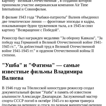
картину "Великая Отечественная", в создании которой
принимали участие американская компания Air Time
International и Совинфильм.
В фильме 1943 года "Рыбаки-патриоты" Валиев объединил
две тематические линии — фронтовые эпизоды и кадры,
показывающие будни тружеников тыла, а в 1945-м снял
картину "Возвращение с Победой".
Режиссер был награжден медалями "За оборону Кавказа", "За
победу над Германией в Великой Отечественной войне 1941-
1945 гг.", "За доблестный труд в Великой Отечественной
войне 1941-1945 гг." и орденом Отечественной войны II
степени.
"Ушба" и "Фатима" — самые
известные фильмы Владимира
Валиева
В 1946 году на Тбилисской киностудии режиссер создал
документальный фильм "Ушба" в память об известном
альпинисте Александре Джапаридзе. Заслуженный мастер
спорта СССР погиб в октябре 1945-го во время траверса
(подъема на вершину и спуск по разным маршрутам) вершин