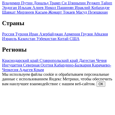
Владимир Путин
Дональд Трамп
Си Цзиньпин
Реджеп Тайип
Эрдоган
Ильхам Алиев
Никол Пашинян
Ираклий Кобахидзе
Шавкат Мирзиеев
Касым-Жомарт Токаев
Масуд Пезешкиан
Страны
Россия
Турция
Иран
Азербайджан
Армения
Грузия
Абхазия
Израиль
Казахстан
Узбекистан
Китай
США
Регионы
Краснодарский край
Ставропольский край
Дагестан
Чечня
Ингушетия
Северная Осетия
Кабардино-Балкария
Карачаево-
Черкесия
Адыгея
Крым
Мы используем файлы cookie и обрабатываем персональные
данные с использованием Яндекс Метрики, чтобы обеспечить
вам наилучшее взаимодействие с нашим веб-сайтом.
ОК