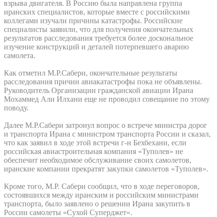
взрыва двигателя. В Россию была направлена группа
иранских специалистов, которые вместе с российскими
коллегами изучали причины катастрофы. Российские
специалисты заявили, что для получения окончательных
результатов расследования требуется более доскональное
изучение конструкций и деталей потерпевшего аварию
самолета.
Как отметил М.Р.Сабери, окончательные результаты
расследования причин авиакатастрофы пока не объявлены.
Руководитель Организации гражданской авиации Ирана
Мохаммед Али Илхани еще не проводил совещание по этому
поводу.
Далее М.Р.Сабери затронул вопрос о встрече министра дорог
и транспорта Ирана с министром транспорта России и сказал,
что как заявил в ходе этой встречи г-н Бехбехани, если
российская авиастроительная компания «Туполев» не
обеспечит необходимое обслуживание своих самолетов,
иранские компании прекратят закупки самолетов «Туполев».
Кроме того, М.Р. Сабери сообщил, что в ходе переговоров,
состоявшихся между иранским и российским министрами
транспорта, было заявлено о решении Ирана закупить в
России самолеты «Сухой Суперджет».