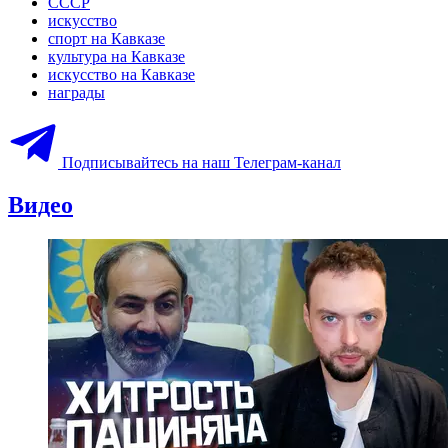
СССР
искусство
спорт на Кавказе
культура на Кавказе
искусство на Кавказе
награды
Подписывайтесь на наш Телеграм-канал
Видео