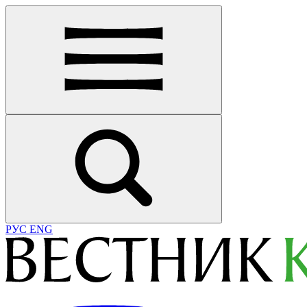
РУС
ENG