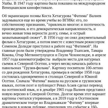
Ушбы. В 1947 году картина была показана на международном
Венецианском кинофестивале.
Об экранизации поэмы Коста Хетагурова "Фатима" Валиев
задумывался еще во время учебы во ВГИКе: его, по
собственному признанию, "привлекло многое: и поэтичность
произведения, и его демократическая направленность, и
вечно живая тема верности долгу, семье, и острый
захватывающий сюжет". В 1956 году он снял документальный
фильм о Хетагурове, а потом вместе с известным режиссером
Семеном Долидзе приступил к работе над "Фатимой". На
главные роли были утверждены Владимир Тхапсаев, Тамара
Кокова, Отар Мегвинетухуцеси и Гиули Чохонелидзе, в апреле
1957 года кинематографисты выбрали места для натурных
съемок в Северной Осетии, а через месяц началась работа в
павильонах "Грузия-фильма". Картину посвятили 100-летию
со дня рождения Хетагурова, премьера в октябре 1958 года
состоялась одновременно в столицах Северной и Южной
Осетии. Сначала "Фатима" вышла на русском и грузинском
языках, потом поэт и публицист Реваз Асаев сделал перевод
на осетинский язык, и в декабре 1965 года Валиев представил
новую версию в Северной Осетии. Долгое время этот вариант
картины считался утерянным, а в 2019 году в Осетинском
драматическом театре во Владикавказе "Фатиму" впервые
показали в новом дубляже, приурочив это событие к 160-