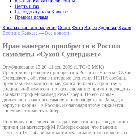
Южный Кавказ после войны
Нефть и газ
Где отдохнуть на Кавказе
Правила ислама
Карабахское возрождение
Спорт
Фото
Видео
Здоровье
Кухня
Вестник Кавказа
—
Все новости
Иран намерен приобрести в России
самолеты «Сухой Суперджет»
Опубликовано: 13:20, 11 сен 2009 (UTC+3 MSK)
Иран принял решение приобрести в России самолеты «Сухой
Суперджет», об этом в интервью агентству ИСНА сообщил
представитель комиссии меджлиса по благоустройству в
специальной комиссии по расследованию причин последних
авиакатастроф Мохаммед Реза Сабери. По его словам,
двигатели названного самолета производятся на Западе, а
корпус и кабина – в России, и благодаря этому снижается
конечная стоимость лайнера.
По поводу последнего доклада комиссии по расследованию
причин авиакатастроф М.Р.Сабери сказал, что падение
самолета Ту-154 авиакомпании «Каспиан» произошло из-за