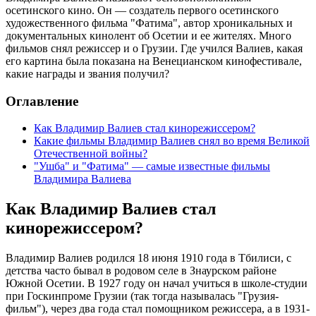
осетинского кино. Он — создатель первого осетинского
художественного фильма "Фатима", автор хроникальных и
документальных кинолент об Осетии и ее жителях. Много
фильмов снял режиссер и о Грузии. Где учился Валиев, какая
его картина была показана на Венецианском кинофестивале,
какие награды и звания получил?
Оглавление
Как Владимир Валиев стал кинорежиссером?
Какие фильмы Владимир Валиев снял во время Великой
Отечественной войны?
"Ушба" и "Фатима" — самые известные фильмы
Владимира Валиева
Как Владимир Валиев стал
кинорежиссером?
Владимир Валиев родился 18 июня 1910 года в Тбилиси, с
детства часто бывал в родовом селе в Знаурском районе
Южной Осетии. В 1927 году он начал учиться в школе-студии
при Госкинпроме Грузии (так тогда называлась "Грузия-
фильм"), через два года стал помощником режиссера, а в 1931-