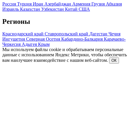
Россия
Турция
Иран
Азербайджан
Армения
Грузия
Абхазия
Израиль
Казахстан
Узбекистан
Китай
США
Регионы
Краснодарский край
Ставропольский край
Дагестан
Чечня
Ингушетия
Северная Осетия
Кабардино-Балкария
Карачаево-
Черкесия
Адыгея
Крым
Мы используем файлы cookie и обрабатываем персональные
данные с использованием Яндекс Метрики, чтобы обеспечить
вам наилучшее взаимодействие с нашим веб-сайтом.
ОК