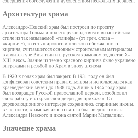
совершения богослужений духовенством нескольких церквей.
Архитектура храма
Александро-Невский храм был построен по проекту
архитектора Гольма и под его руководством в византийском
стиле из так называемой «плинфы» (от греч. слова –
«кирпич»), то есть широкого и плоского обожженного
кирпича, считавшегося основным строительным материалом
в архитектуре Византии и в русском храмовом зодчестве X-
XIII веков. Здание из темно-красного кирпича было украшено
витражами и резьбой по Храм в эпоху атеизма
В 1920-х годах храм был закрыт. В 1931 году он был
конфискован советским правительством и использовался как
краеведческий музей до 1938 года. Лишь в 1946 году храм
был возвращен Русской православной церкви, возобновил
свою работу и открыл свои двери для прихожан. От
дореволюционного интерьера сохранились старинные иконы,
в частности, храмовая икона святого благоверного князя
Александра Невского и икона святой Марии Магдалины.
Значение храма