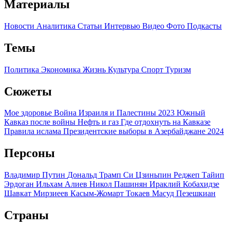
Материалы
Новости
Аналитика
Статьи
Интервью
Видео
Фото
Подкасты
Темы
Политика
Экономика
Жизнь
Культура
Спорт
Туризм
Сюжеты
Мое здоровье
Война Израиля и Палестины 2023
Южный
Кавказ после войны
Нефть и газ
Где отдохнуть на Кавказе
Правила ислама
Президентские выборы в Азербайджане 2024
Персоны
Владимир Путин
Дональд Трамп
Си Цзиньпин
Реджеп Тайип
Эрдоган
Ильхам Алиев
Никол Пашинян
Ираклий Кобахидзе
Шавкат Мирзиеев
Касым-Жомарт Токаев
Масуд Пезешкиан
Страны