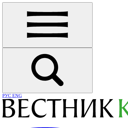
РУС
ENG