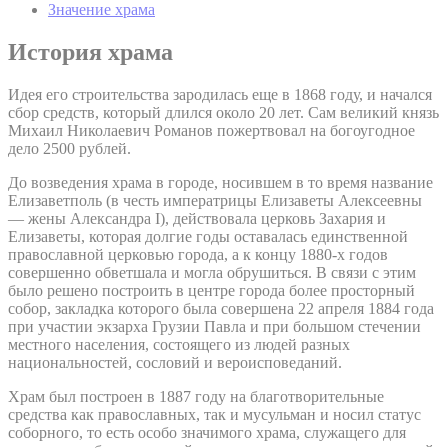
Значение храма
История храма
Идея его строительства зародилась еще в 1868 году, и начался
сбор средств, который длился около 20 лет. Сам великий князь
Михаил Николаевич Романов пожертвовал на богоугодное
дело 2500 рублей.
До возведения храма в городе, носившем в то время название
Елизаветполь (в честь императрицы Елизаветы Алексеевны
— жены Александра I), действовала церковь Захария и
Елизаветы, которая долгие годы оставалась единственной
православной церковью города, а к концу 1880-х годов
совершенно обветшала и могла обрушиться. В связи с этим
было решено построить в центре города более просторный
собор, закладка которого была совершена 22 апреля 1884 года
при участии экзарха Грузии Павла и при большом стечении
местного населения, состоящего из людей разных
национальностей, сословий и вероисповеданий.
Храм был построен в 1887 году на благотворительные
средства как православных, так и мусульман и носил статус
соборного, то есть особо значимого храма, служащего для