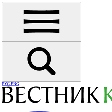
РУС
ENG