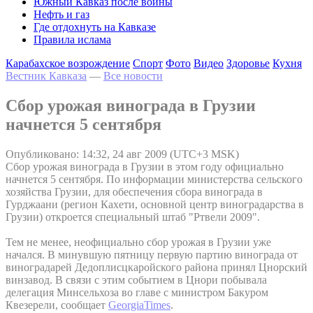
Южный Кавказ после войны
Нефть и газ
Где отдохнуть на Кавказе
Правила ислама
Карабахское возрождение
Спорт
Фото
Видео
Здоровье
Кухня
Вестник Кавказа
—
Все новости
Сбор урожая винограда в Грузии
начнется 5 сентября
Опубликовано: 14:32, 24 авг 2009 (UTC+3 MSK)
Сбор урожая винограда в Грузии в этом году официально
начнется 5 сентября. По информации министерства сельского
хозяйства Грузии, для обеспечения сбора винограда в
Гурджаани (регион Кахети, основной центр виноградарства в
Грузии) откроется специальный штаб "Ртвели 2009".
Тем не менее, неофициально сбор урожая в Грузии уже
начался. В минувшую пятницу первую партию винограда от
виноградарей Дедоплисцкаройского района принял Цнорский
винзавод. В связи с этим событием в Цнори побывала
делегация Минсельхоза во главе с министром Бакуром
Квезерели, сообщает
GeorgiaTimes
.