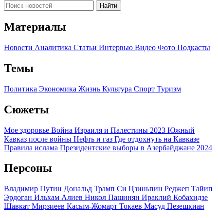
Найти
Материалы
Новости
Аналитика
Статьи
Интервью
Видео
Фото
Подкасты
Темы
Политика
Экономика
Жизнь
Культура
Спорт
Туризм
Сюжеты
Мое здоровье
Война Израиля и Палестины 2023
Южный
Кавказ после войны
Нефть и газ
Где отдохнуть на Кавказе
Правила ислама
Президентские выборы в Азербайджане 2024
Персоны
Владимир Путин
Дональд Трамп
Си Цзиньпин
Реджеп Тайип
Эрдоган
Ильхам Алиев
Никол Пашинян
Ираклий Кобахидзе
Шавкат Мирзиеев
Касым-Жомарт Токаев
Масуд Пезешкиан