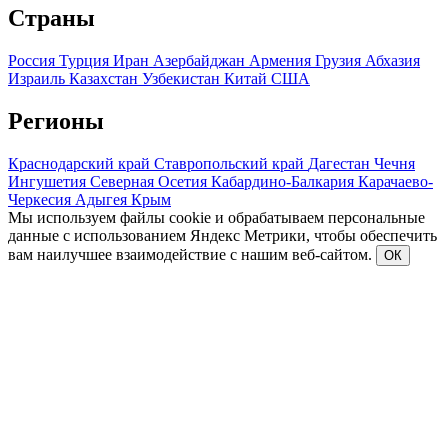
Страны
Россия
Турция
Иран
Азербайджан
Армения
Грузия
Абхазия
Израиль
Казахстан
Узбекистан
Китай
США
Регионы
Краснодарский край
Ставропольский край
Дагестан
Чечня
Ингушетия
Северная Осетия
Кабардино-Балкария
Карачаево-
Черкесия
Адыгея
Крым
Мы используем файлы cookie и обрабатываем персональные
данные с использованием Яндекс Метрики, чтобы обеспечить
вам наилучшее взаимодействие с нашим веб-сайтом.
ОК