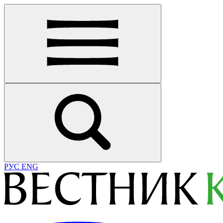
РУС
ENG