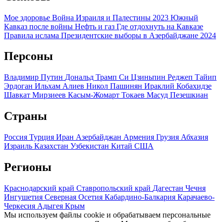
Мое здоровье
Война Израиля и Палестины 2023
Южный
Кавказ после войны
Нефть и газ
Где отдохнуть на Кавказе
Правила ислама
Президентские выборы в Азербайджане 2024
Персоны
Владимир Путин
Дональд Трамп
Си Цзиньпин
Реджеп Тайип
Эрдоган
Ильхам Алиев
Никол Пашинян
Ираклий Кобахидзе
Шавкат Мирзиеев
Касым-Жомарт Токаев
Масуд Пезешкиан
Страны
Россия
Турция
Иран
Азербайджан
Армения
Грузия
Абхазия
Израиль
Казахстан
Узбекистан
Китай
США
Регионы
Краснодарский край
Ставропольский край
Дагестан
Чечня
Ингушетия
Северная Осетия
Кабардино-Балкария
Карачаево-
Черкесия
Адыгея
Крым
Мы используем файлы cookie и обрабатываем персональные