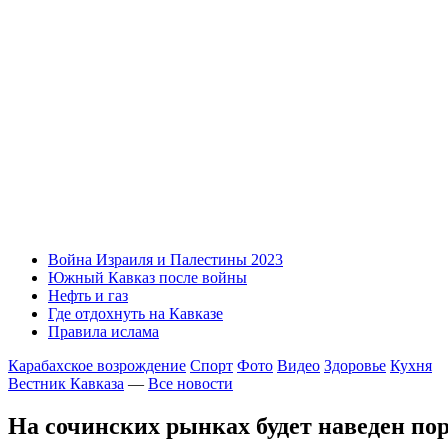
Война Израиля и Палестины 2023
Южный Кавказ после войны
Нефть и газ
Где отдохнуть на Кавказе
Правила ислама
Карабахское возрождение
Спорт
Фото
Видео
Здоровье
Кухня
Вестник Кавказа
—
Все новости
На сочинских рынках будет наведен по