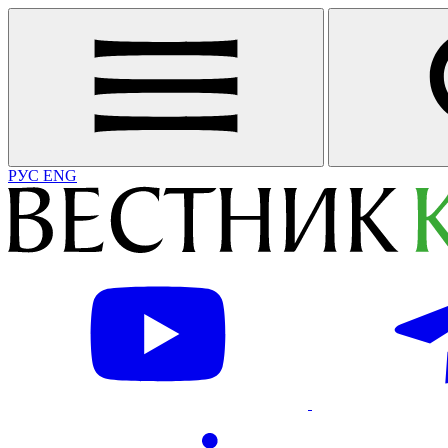
РУС
ENG