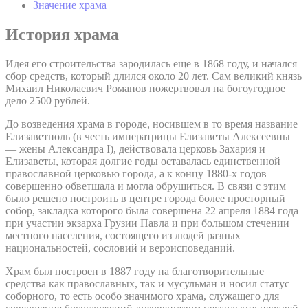
Значение храма
История храма
Идея его строительства зародилась еще в 1868 году, и начался
сбор средств, который длился около 20 лет. Сам великий князь
Михаил Николаевич Романов пожертвовал на богоугодное
дело 2500 рублей.
До возведения храма в городе, носившем в то время название
Елизаветполь (в честь императрицы Елизаветы Алексеевны
— жены Александра I), действовала церковь Захария и
Елизаветы, которая долгие годы оставалась единственной
православной церковью города, а к концу 1880-х годов
совершенно обветшала и могла обрушиться. В связи с этим
было решено построить в центре города более просторный
собор, закладка которого была совершена 22 апреля 1884 года
при участии экзарха Грузии Павла и при большом стечении
местного населения, состоящего из людей разных
национальностей, сословий и вероисповеданий.
Храм был построен в 1887 году на благотворительные
средства как православных, так и мусульман и носил статус
соборного, то есть особо значимого храма, служащего для