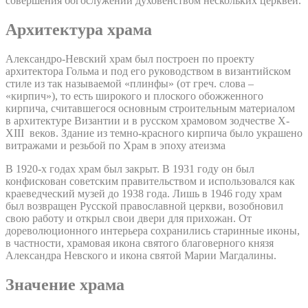
совершения богослужений духовенством нескольких церквей.
Архитектура храма
Александро-Невский храм был построен по проекту
архитектора Гольма и под его руководством в византийском
стиле из так называемой «плинфы» (от греч. слова –
«кирпич»), то есть широкого и плоского обожженного
кирпича, считавшегося основным строительным материалом
в архитектуре Византии и в русском храмовом зодчестве X-
XIII веков. Здание из темно-красного кирпича было украшено
витражами и резьбой по Храм в эпоху атеизма
В 1920-х годах храм был закрыт. В 1931 году он был
конфискован советским правительством и использовался как
краеведческий музей до 1938 года. Лишь в 1946 году храм
был возвращен Русской православной церкви, возобновил
свою работу и открыл свои двери для прихожан. От
дореволюционного интерьера сохранились старинные иконы,
в частности, храмовая икона святого благоверного князя
Александра Невского и икона святой Марии Магдалины.
Значение храма