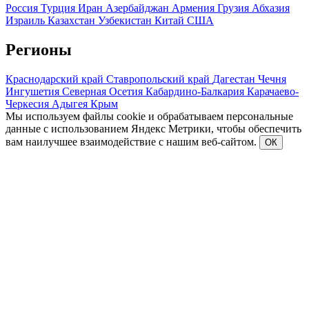
Россия
Турция
Иран
Азербайджан
Армения
Грузия
Абхазия
Израиль
Казахстан
Узбекистан
Китай
США
Регионы
Краснодарский край
Ставропольский край
Дагестан
Чечня
Ингушетия
Северная Осетия
Кабардино-Балкария
Карачаево-
Черкесия
Адыгея
Крым
Мы используем файлы cookie и обрабатываем персональные
данные с использованием Яндекс Метрики, чтобы обеспечить
вам наилучшее взаимодействие с нашим веб-сайтом.
ОК