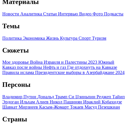
Материалы
Новости
Аналитика
Статьи
Интервью
Видео
Фото
Подкасты
Темы
Политика
Экономика
Жизнь
Культура
Спорт
Туризм
Сюжеты
Мое здоровье
Война Израиля и Палестины 2023
Южный
Кавказ после войны
Нефть и газ
Где отдохнуть на Кавказе
Правила ислама
Президентские выборы в Азербайджане 2024
Персоны
Владимир Путин
Дональд Трамп
Си Цзиньпин
Реджеп Тайип
Эрдоган
Ильхам Алиев
Никол Пашинян
Ираклий Кобахидзе
Шавкат Мирзиеев
Касым-Жомарт Токаев
Масуд Пезешкиан
Страны