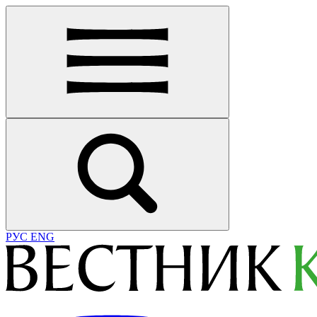
РУС
ENG