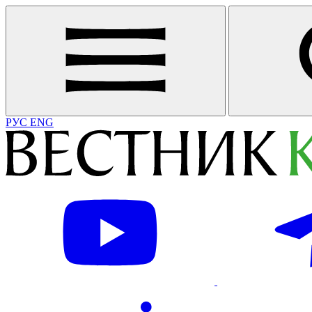
РУС
ENG