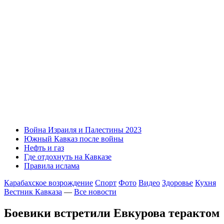
Война Израиля и Палестины 2023
Южный Кавказ после войны
Нефть и газ
Где отдохнуть на Кавказе
Правила ислама
Карабахское возрождение
Спорт
Фото
Видео
Здоровье
Кухня
Вестник Кавказа
—
Все новости
Боевики встретили Евкурова терактом