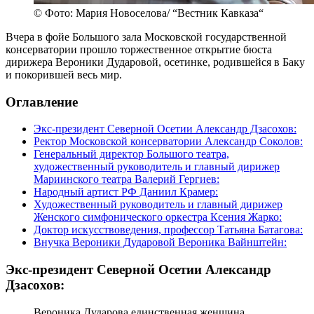
© Фото: Мария Новоселова/ “Вестник Кавказа“
Вчера в фойе Большого зала Московской государственной
консерватории прошло торжественное открытие бюста
дирижера Вероники Дударовой, осетинке, родившейся в Баку
и покорившей весь мир.
Оглавление
Экс-президент Северной Осетии Александр Дзасохов:
Ректор Московской консерватории Александр Соколов:
Генеральный директор Большого театра,
художественный руководитель и главный дирижер
Мариинского театра Валерий Гергиев:
Народный артист РФ Даниил Крамер:
Художественный руководитель и главный дирижер
Женского симфонического оркестра Ксения Жарко:
Доктор искусствоведения, профессор Татьяна Батагова:
Внучка Вероники Дударовой Вероника Вайнштейн:
Экс-президент Северной Осетии Александр
Дзасохов:
Вероника Дударова единственная женщина,