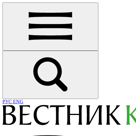
РУС
ENG