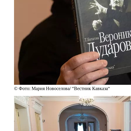
© Фото: Мария Новоселова/ “Вестник Кавказа“