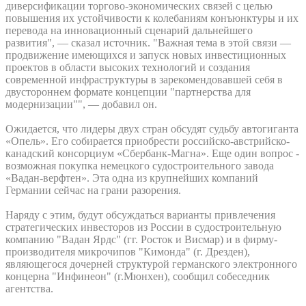
диверсификации торгово-экономических связей с целью
повышения их устойчивости к колебаниям конъюнктуры и их
перевода на инновационный сценарий дальнейшего
развития", — сказал источник. "Важная тема в этой связи —
продвижение имеющихся и запуск новых инвестиционных
проектов в области высоких технологий и создания
современной инфраструктуры в зарекомендовавшей себя в
двустороннем формате концепции "партнерства для
модернизации"", — добавил он.
Ожидается, что лидеры двух стран обсудят судьбу автогиганта
«Опель». Его собирается приобрести российско-австрийско-
канадский консорциум «Сбербанк-Магна». Еще один вопрос -
возможная покупка немецкого судостроительного завода
«Вадан-верфтен». Эта одна из крупнейших компаний
Германии сейчас на грани разорения.
Наряду с этим, будут обсуждаться варианты привлечения
стратегических инвесторов из России в судостроительную
компанию "Вадан Ярдс" (гг. Росток и Висмар) и в фирму-
производителя микрочипов "Кимонда" (г. Дрезден),
являющегося дочерней структурой германского электронного
концерна "Инфинеон" (г.Мюнхен), сообщил собеседник
агентства.