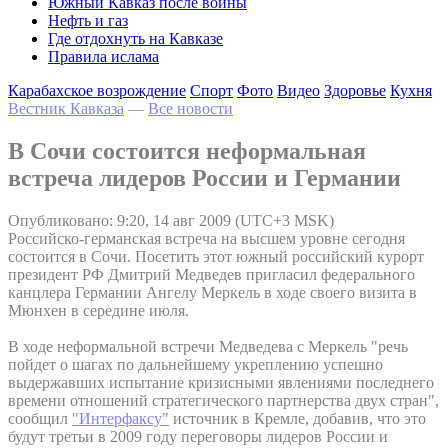
Южный Кавказ после войны
Нефть и газ
Где отдохнуть на Кавказе
Правила ислама
Карабахское возрождение
Спорт
Фото
Видео
Здоровье
Кухня
Вестник Кавказа
—
Все новости
В Сочи состоится неформальная
встреча лидеров России и Германии
Опубликовано: 9:20, 14 авг 2009 (UTC+3 MSK)
Российско-германская встреча на высшем уровне сегодня
состоится в Сочи. Посетить этот южный российский курорт
президент РФ Дмитрий Медведев пригласил федерального
канцлера Германии Ангелу Меркель в ходе своего визита в
Мюнхен в середине июля.
В ходе неформальной встречи Медведева с Меркель "речь
пойдет о шагах по дальнейшему укреплению успешно
выдержавших испытание кризисными явлениями последнего
времени отношений стратегического партнерства двух стран",
сообщил
"Интерфаксу"
источник в Кремле, добавив, что это
будут третьи в 2009 году переговоры лидеров России и