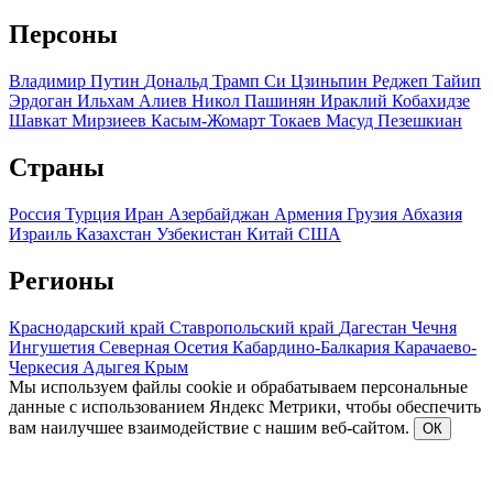
Персоны
Владимир Путин
Дональд Трамп
Си Цзиньпин
Реджеп Тайип
Эрдоган
Ильхам Алиев
Никол Пашинян
Ираклий Кобахидзе
Шавкат Мирзиеев
Касым-Жомарт Токаев
Масуд Пезешкиан
Страны
Россия
Турция
Иран
Азербайджан
Армения
Грузия
Абхазия
Израиль
Казахстан
Узбекистан
Китай
США
Регионы
Краснодарский край
Ставропольский край
Дагестан
Чечня
Ингушетия
Северная Осетия
Кабардино-Балкария
Карачаево-
Черкесия
Адыгея
Крым
Мы используем файлы cookie и обрабатываем персональные
данные с использованием Яндекс Метрики, чтобы обеспечить
вам наилучшее взаимодействие с нашим веб-сайтом.
ОК