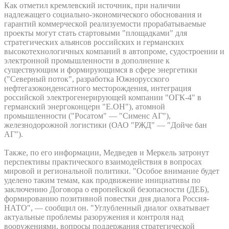
Как отметил кремлевский источник, при наличии
надлежащего социально-экономического обоснования и
гарантий коммерческой реализуемости прорабатываемые
проекты могут стать стартовыми "площадками" для
стратегических альянсов российских и германских
высокотехнологичных компаний в автопроме, судостроении и
электронной промышленности в дополнение к
существующим и формирующимся в сфере энергетики
("Северный поток", разработка Южнорусского
нефтегазоконденсатного месторождения, интеграция
российской электрогенерирующей компании "ОГК-4" в
германский энергоконцерн "Е.ОН"), атомной
промышленности ("Росатом" — "Сименс АГ"),
железнодорожной логистики (ОАО "РЖД" — "Дойче бан
АГ").
Также, по его информации, Медведев и Меркель затронут
перспективы практического взаимодействия в вопросах
мировой и региональной политики. "Особое внимание будет
уделено таким темам, как продвижение инициативы по
заключению Договора о европейской безопасности (ДЕБ),
формированию позитивной повестки дня диалога Россия-
НАТО", — сообщил он. "Углубленный диалог охватывает
актуальные проблемы разоружения и контроля над
вооружениями, вопросы поддержания стратегической