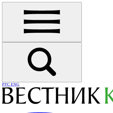
РУС
ENG