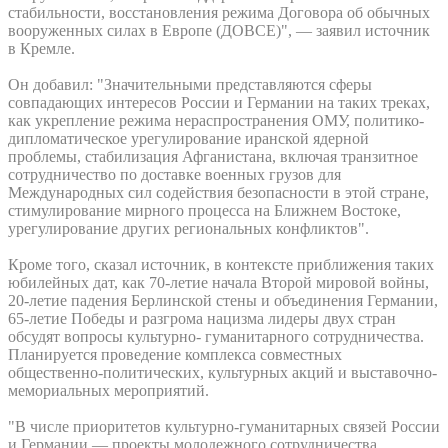
стабильности, восстановления режима Договора об обычных
вооруженных силах в Европе (ДОВСЕ)", — заявил источник
в Кремле.
Он добавил: "Значительными представляются сферы
совпадающих интересов России и Германии на таких треках,
как укрепление режима нераспространения ОМУ, политико-
дипломатическое урегулирование иранской ядерной
проблемы, стабилизация Афганистана, включая транзитное
сотрудничество по доставке военных грузов для
Международных сил содействия безопасности в этой стране,
стимулирование мирного процесса на Ближнем Востоке,
урегулирование других региональных конфликтов".
Кроме того, сказал источник, в контексте приближения таких
юбилейных дат, как 70-летие начала Второй мировой войны,
20-летие падения Берлинской стены и объединения Германии,
65-летие Победы и разгрома нацизма лидеры двух стран
обсудят вопросы культурно- гуманитарного сотрудничества.
Планируется проведение комплекса совместных
общественно-политических, культурных акций и выставочно-
мемориальных мероприятий.
"В числе приоритетов культурно-гуманитарных связей России
и Германии — проекты молодежного сотрудничества,