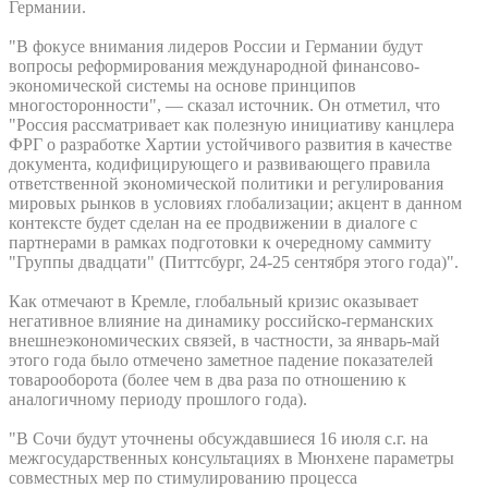
Германии.
"В фокусе внимания лидеров России и Германии будут
вопросы реформирования международной финансово-
экономической системы на основе принципов
многосторонности", — сказал источник. Он отметил, что
"Россия рассматривает как полезную инициативу канцлера
ФРГ о разработке Хартии устойчивого развития в качестве
документа, кодифицирующего и развивающего правила
ответственной экономической политики и регулирования
мировых рынков в условиях глобализации; акцент в данном
контексте будет сделан на ее продвижении в диалоге с
партнерами в рамках подготовки к очередному саммиту
"Группы двадцати" (Питтсбург, 24-25 сентября этого года)".
Как отмечают в Кремле, глобальный кризис оказывает
негативное влияние на динамику российско-германских
внешнеэкономических связей, в частности, за январь-май
этого года было отмечено заметное падение показателей
товарооборота (более чем в два раза по отношению к
аналогичному периоду прошлого года).
"В Сочи будут уточнены обсуждавшиеся 16 июля с.г. на
межгосударственных консультациях в Мюнхене параметры
совместных мер по стимулированию процесса