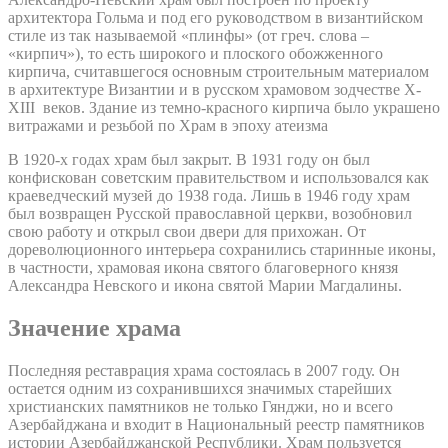
архитектора Гольма и под его руководством в византийском
стиле из так называемой «плинфы» (от греч. слова –
«кирпич»), то есть широкого и плоского обожженного
кирпича, считавшегося основным строительным материалом
в архитектуре Византии и в русском храмовом зодчестве X-
XIII веков. Здание из темно-красного кирпича было украшено
витражами и резьбой по Храм в эпоху атеизма
В 1920-х годах храм был закрыт. В 1931 году он был
конфискован советским правительством и использовался как
краеведческий музей до 1938 года. Лишь в 1946 году храм
был возвращен Русской православной церкви, возобновил
свою работу и открыл свои двери для прихожан. От
дореволюционного интерьера сохранились старинные иконы,
в частности, храмовая икона святого благоверного князя
Александра Невского и икона святой Марии Магдалины.
Значение храма
Последняя реставрация храма состоялась в 2007 году. Он
остается одним из сохранившихся значимых старейших
христианских памятников не только Гянджи, но и всего
Азербайджана и входит в Национальный реестр памятников
истории Азербайджанской Республики. Храм пользуется