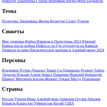
Новости
Аналитика
Статьи
Интервью
Видео
Фото
Подкасты
Темы
Политика
Экономика
Жизнь
Культура
Спорт
Туризм
Сюжеты
Мое здоровье
Война Израиля и Палестины 2023
Южный
Кавказ после войны
Нефть и газ
Где отдохнуть на Кавказе
Правила ислама
Президентские выборы в Азербайджане 2024
Персоны
Владимир Путин
Дональд Трамп
Си Цзиньпин
Реджеп Тайип
Эрдоган
Ильхам Алиев
Никол Пашинян
Ираклий Кобахидзе
Шавкат Мирзиеев
Касым-Жомарт Токаев
Масуд Пезешкиан
Страны
Россия
Турция
Иран
Азербайджан
Армения
Грузия
Абхазия
Израиль
Казахстан
Узбекистан
Китай
США