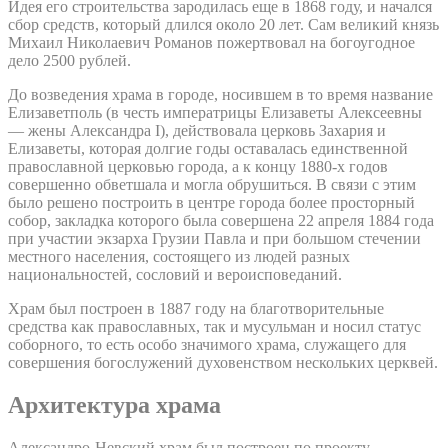
Идея его строительства зародилась еще в 1868 году, и начался
сбор средств, который длился около 20 лет. Сам великий князь
Михаил Николаевич Романов пожертвовал на богоугодное
дело 2500 рублей.
До возведения храма в городе, носившем в то время название
Елизаветполь (в честь императрицы Елизаветы Алексеевны
— жены Александра I), действовала церковь Захария и
Елизаветы, которая долгие годы оставалась единственной
православной церковью города, а к концу 1880-х годов
совершенно обветшала и могла обрушиться. В связи с этим
было решено построить в центре города более просторный
собор, закладка которого была совершена 22 апреля 1884 года
при участии экзарха Грузии Павла и при большом стечении
местного населения, состоящего из людей разных
национальностей, сословий и вероисповеданий.
Храм был построен в 1887 году на благотворительные
средства как православных, так и мусульман и носил статус
соборного, то есть особо значимого храма, служащего для
совершения богослужений духовенством нескольких церквей.
Архитектура храма
Александро-Невский храм был построен по проекту