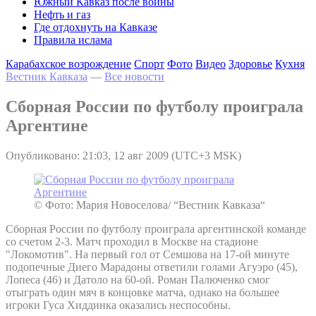
Южный Кавказ после войны
Нефть и газ
Где отдохнуть на Кавказе
Правила ислама
Карабахское возрождение
Спорт
Фото
Видео
Здоровье
Кухня
Вестник Кавказа
—
Все новости
Сборная России по футболу проиграла
Аргентине
Опубликовано: 21:03, 12 авг 2009 (UTC+3 MSK)
© Фото: Мария Новоселова/ “Вестник Кавказа“
Сборная России по футболу проиграла аргентинской команде
со счетом 2-3. Матч проходил в Москве на стадионе
"Локомотив". На первый гол от Семшова на 17-ой минуте
подопечные Диего Марадоны ответили голами Агуэро (45),
Лопеса (46) и Датоло на 60-ой. Роман Палюченко смог
отыграть один мяч в концовке матча, однако на большее
игроки Гуса Хиддинка оказались неспособны.