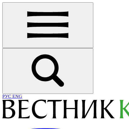
РУС
ENG