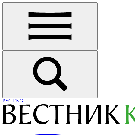
РУС
ENG