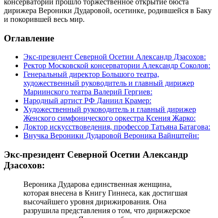
консерватории прошло торжественное открытие бюста
дирижера Вероники Дударовой, осетинке, родившейся в Баку
и покорившей весь мир.
Оглавление
Экс-президент Северной Осетии Александр Дзасохов:
Ректор Московской консерватории Александр Соколов:
Генеральный директор Большого театра,
художественный руководитель и главный дирижер
Мариинского театра Валерий Гергиев:
Народный артист РФ Даниил Крамер:
Художественный руководитель и главный дирижер
Женского симфонического оркестра Ксения Жарко:
Доктор искусствоведения, профессор Татьяна Батагова:
Внучка Вероники Дударовой Вероника Вайнштейн:
Экс-президент Северной Осетии Александр
Дзасохов:
Вероника Дударова единственная женщина,
которая внесена в Книгу Гиннеса, как достигшая
высочайшего уровня дирижирования. Она
разрушила представления о том, что дирижерское