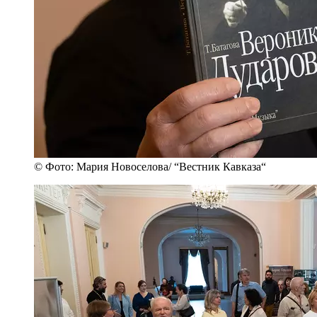
© Фото: Мария Новоселова/ “Вестник Кавказа“