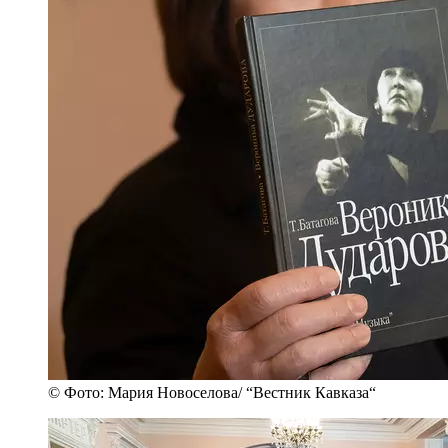
© Фото: Мария Новоселова/ “Вестник Кавказа“