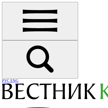
РУС
ENG