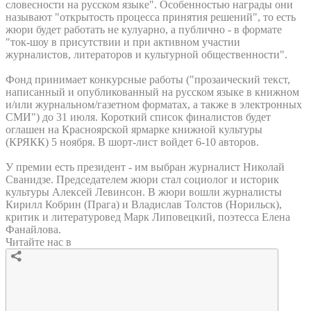
словесности на русском языке". Особенностью награды они
называют "открытость процесса принятия решений", то есть
жюри будет работать не кулуарно, а публично - в формате
"ток-шоу в присутствии и при активном участии
журналистов, литераторов и культурной общественности".
Фонд принимает конкурсные работы ("прозаический текст,
написанный и опубликованный на русском языке в книжном
и/или журнальном/газетном форматах, а также в электронных
СМИ") до 31 июля. Короткий список финалистов будет
оглашен на Красноярской ярмарке книжной культуры
(КРЯКК) 5 ноября. В шорт-лист войдет 6-10 авторов.
У премии есть президент - им выбран журналист Николай
Сванидзе. Председателем жюри стал социолог и историк
культуры Алексей Левинсон. В жюри вошли журналисты
Кирилл Кобрин (Прага) и Владислав Толстов (Норильск),
критик и литературовед Марк Липовецкий, поэтесса Елена
Фанайлова.
Читайте нас в