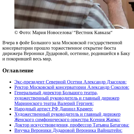
© Фото: Мария Новоселова/ “Вестник Кавказа“
Вчера в фойе Большого зала Московской государственной
консерватории прошло торжественное открытие бюста
дирижера Вероники Дударовой, осетинке, родившейся в Баку
и покорившей весь мир.
Оглавление
Экс-президент Северной Осетии Александр Дзасохов:
Ректор Московской консерватории Александр Соколов:
Генеральный директор Большого театра,
художественный руководитель и главный дирижер
Мариинского театра Валерий Гергиев:
Народный артист РФ Даниил Крамер:
Художественный руководитель и главный дирижер
Женского симфонического оркестра Ксения Жарко:
Доктор искусствоведения, профессор Татьяна Батагова:
Внучка Вероники Дударовой Вероника Вайнштейн: