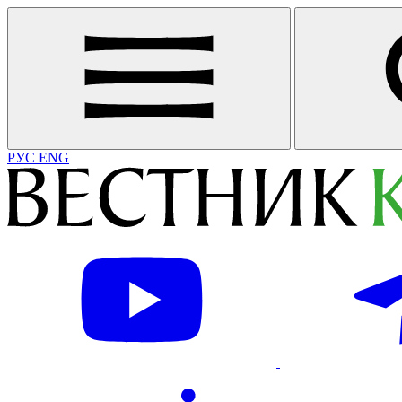
РУС
ENG