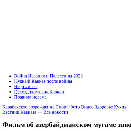
Война Израиля и Палестины 2023
Южный Кавказ после войны
Нефть и газ
Где отдохнуть на Кавказе
Правила ислама
Карабахское возрождение
Спорт
Фото
Видео
Здоровье
Кухня
Вестник Кавказа
—
Все новости
Фильм об азербайджанском мугаме заво