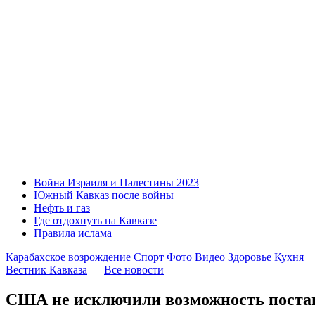
Война Израиля и Палестины 2023
Южный Кавказ после войны
Нефть и газ
Где отдохнуть на Кавказе
Правила ислама
Карабахское возрождение
Спорт
Фото
Видео
Здоровье
Кухня
Вестник Кавказа
—
Все новости
США не исключили возможность поста