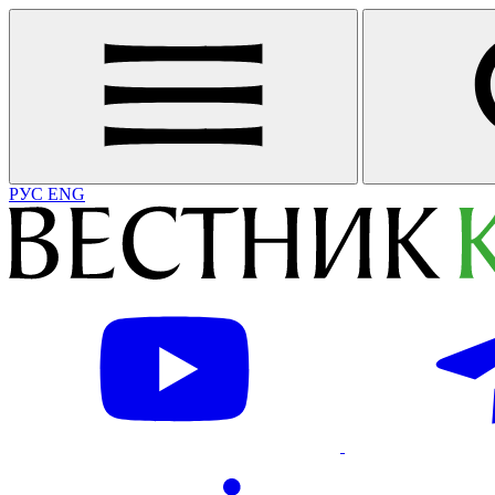
РУС
ENG