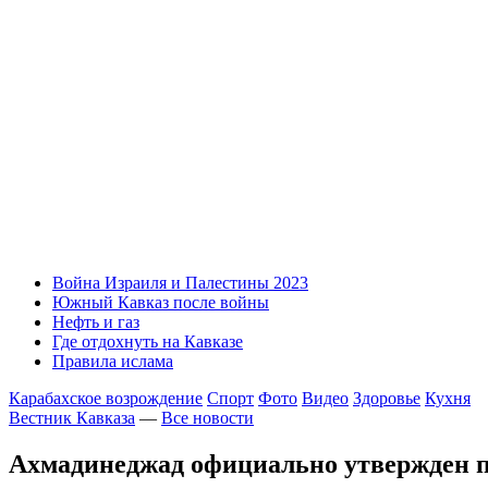
Война Израиля и Палестины 2023
Южный Кавказ после войны
Нефть и газ
Где отдохнуть на Кавказе
Правила ислама
Карабахское возрождение
Спорт
Фото
Видео
Здоровье
Кухня
Вестник Кавказа
—
Все новости
Ахмадинеджад официально утвержден 