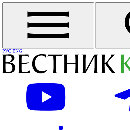
РУС
ENG