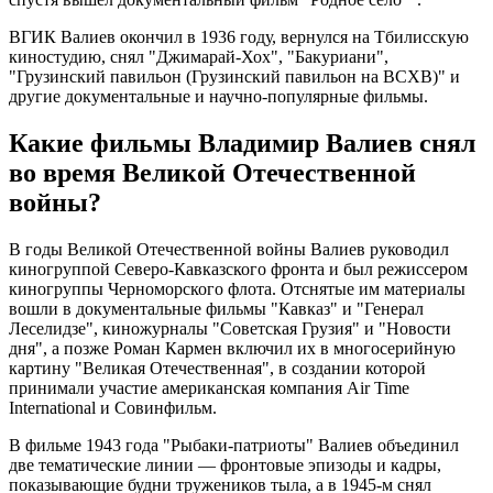
ВГИК Валиев окончил в 1936 году, вернулся на Тбилисскую
киностудию, снял "Джимарай-Хох", "Бакуриани",
"Грузинский павильон (Грузинский павильон на ВСХВ)" и
другие документальные и научно-популярные фильмы.
Какие фильмы Владимир Валиев снял
во время Великой Отечественной
войны?
В годы Великой Отечественной войны Валиев руководил
киногруппой Северо-Кавказского фронта и был режиссером
киногруппы Черноморского флота. Отснятые им материалы
вошли в документальные фильмы "Кавказ" и "Генерал
Леселидзе", киножурналы "Советская Грузия" и "Новости
дня", а позже Роман Кармен включил их в многосерийную
картину "Великая Отечественная", в создании которой
принимали участие американская компания Air Time
International и Совинфильм.
В фильме 1943 года "Рыбаки-патриоты" Валиев объединил
две тематические линии — фронтовые эпизоды и кадры,
показывающие будни тружеников тыла, а в 1945-м снял