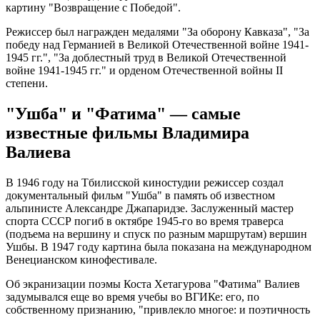
картину "Возвращение с Победой".
Режиссер был награжден медалями "За оборону Кавказа", "За
победу над Германией в Великой Отечественной войне 1941-
1945 гг.", "За доблестный труд в Великой Отечественной
войне 1941-1945 гг." и орденом Отечественной войны II
степени.
"Ушба" и "Фатима" — самые
известные фильмы Владимира
Валиева
В 1946 году на Тбилисской киностудии режиссер создал
документальный фильм "Ушба" в память об известном
альпинисте Александре Джапаридзе. Заслуженный мастер
спорта СССР погиб в октябре 1945-го во время траверса
(подъема на вершину и спуск по разным маршрутам) вершин
Ушбы. В 1947 году картина была показана на международном
Венецианском кинофестивале.
Об экранизации поэмы Коста Хетагурова "Фатима" Валиев
задумывался еще во время учебы во ВГИКе: его, по
собственному признанию, "привлекло многое: и поэтичность