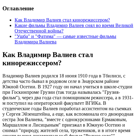
Оглавление
Как Владимир Валиев стал кинорежиссером?
Какие фильмы Владимир Валиев снял во время Великой
Отечественной войны?
"Ушба" и "Фатима" — самые известные фильмы
Владимира Валиева
Как Владимир Валиев стал
кинорежиссером?
Владимир Валиев родился 18 июня 1910 года в Тбилиси, с
детства часто бывал в родовом селе в Знаурском районе
Южной Осетии. В 1927 году он начал учиться в школе-студии
при Госкинпроме Грузии (так тогда называлась "Грузия-
фильм"), через два года стал помощником режиссера, а в 1931-
м поступил на операторский факультет ВГИКа. В
студенческие годы Валиев поработал ассистентом на съемках
у Сергея Эйзенштейна, а еще, как вспоминала его двоюродная
сестра Зоя Валиева, "вместе с однокурсниками Ермаковым,
Маршаллом и Лисицыным" приезжал в Южную Осетию и
снимал "природу, жителей села, тружеников, и в итоге время
спустя вышел документальный фильм "Родное село"".