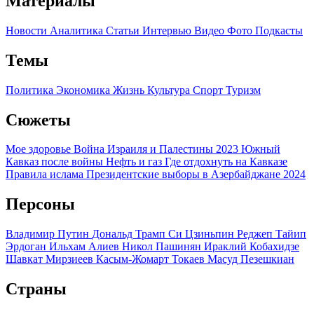
Материалы
Новости
Аналитика
Статьи
Интервью
Видео
Фото
Подкасты
Темы
Политика
Экономика
Жизнь
Культура
Спорт
Туризм
Сюжеты
Мое здоровье
Война Израиля и Палестины 2023
Южный
Кавказ после войны
Нефть и газ
Где отдохнуть на Кавказе
Правила ислама
Президентские выборы в Азербайджане 2024
Персоны
Владимир Путин
Дональд Трамп
Си Цзиньпин
Реджеп Тайип
Эрдоган
Ильхам Алиев
Никол Пашинян
Ираклий Кобахидзе
Шавкат Мирзиеев
Касым-Жомарт Токаев
Масуд Пезешкиан
Страны