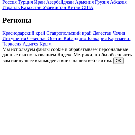
Россия
Турция
Иран
Азербайджан
Армения
Грузия
Абхазия
Израиль
Казахстан
Узбекистан
Китай
США
Регионы
Краснодарский край
Ставропольский край
Дагестан
Чечня
Ингушетия
Северная Осетия
Кабардино-Балкария
Карачаево-
Черкесия
Адыгея
Крым
Мы используем файлы cookie и обрабатываем персональные
данные с использованием Яндекс Метрики, чтобы обеспечить
вам наилучшее взаимодействие с нашим веб-сайтом.
ОК