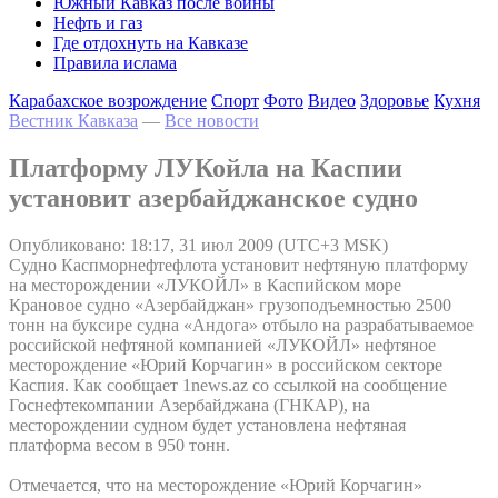
Южный Кавказ после войны
Нефть и газ
Где отдохнуть на Кавказе
Правила ислама
Карабахское возрождение
Спорт
Фото
Видео
Здоровье
Кухня
Вестник Кавказа
—
Все новости
Платформу ЛУКойла на Каспии
установит азербайджанское судно
Опубликовано: 18:17, 31 июл 2009 (UTC+3 MSK)
Судно Каспморнефтефлота установит нефтяную платформу
на месторождении «ЛУКОЙЛ» в Каспийском море
Крановое судно «Азербайджан» грузоподъемностью 2500
тонн на буксире судна «Андога» отбыло на разрабатываемое
российской нефтяной компанией «ЛУКОЙЛ» нефтяное
месторождение «Юрий Корчагин» в российском секторе
Каспия. Как сообщает 1news.az со ссылкой на сообщение
Госнефтекомпании Азербайджана (ГНКАР), на
месторождении судном будет установлена нефтяная
платформа весом в 950 тонн.
Отмечается, что на месторождение «Юрий Корчагин»