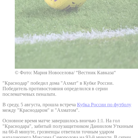
© Фото: Мария Новоселова/ “Вестник Кавказа“
"Краснодар" победил дома "Ахмат" в Кубке России.
Победитель противостояния определился в серии
послематчевых пенальти.
В среду, 5 августа, прошла встреча
Кубка России по футболу
между "Краснодаром" и "Ахматом".
Основное время матче завершилось вничью 1:1. На гол
"Краснодара", забитый полузащитником Даниилом Уткиным
на 66-й минуте, грозненцы ответили точным ударом
нападающего Максима Самородова на 93-й минуте. В серии