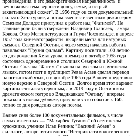
произведения, и его демократическая направленность, и
вечно живая тема верности долгу, семье, и острый
захватывающий сюжет". В 1956 году он снял документальный
фильм о Хетагурове, а потом вместе с известным режиссером
Семеном Долидзе приступил к работе над "Фатимой". На
главные роли были утверждены Владимир Тхапсаев, Тамара
Кокова, Отар Мегвинетухуцеси и Гиули Чохонелидзе, в апреле
1957 года кинематографисты выбрали места для натурных
съемок в Северной Осетии, а через месяц началась работа в
павильонах "Грузия-фильма". Картину посвятили 100-летию
со дня рождения Хетагурова, премьера в октябре 1958 года
состоялась одновременно в столицах Северной и Южной
Осетии. Сначала "Фатима" вышла на русском и грузинском
языках, потом поэт и публицист Реваз Асаев сделал перевод
на осетинский язык, и в декабре 1965 года Валиев представил
новую версию в Северной Осетии. Долгое время этот вариант
картины считался утерянным, а в 2019 году в Осетинском
драматическом театре во Владикавказе "Фатиму" впервые
показали в новом дубляже, приурочив это событие к 160-
летию со дня рождения автора поэмы.
Валиев снял более 100 документальных фильмов, в числе
самых известных — "Махарбек Туганов" об осетинском
художнике, ученике Ильи Репина; "Василий Абаев" о
филологе, авторе пятитомного "Историко-этимологического