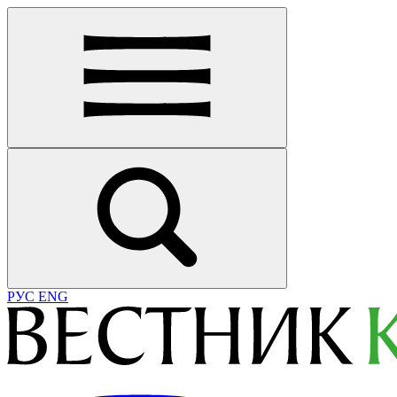
РУС
ENG