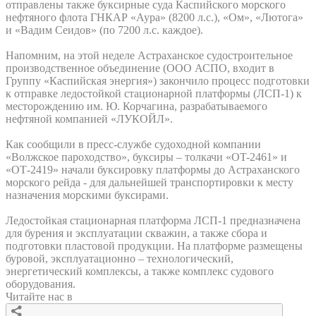
отправлены также буксирные суда Каспийского морского
нефтяного флота ГНКАР «Аура» (8200 л.с.), «Ом», «Лютога»
и «Вадим Сеидов» (по 7200 л.с. каждое).
Напомним, на этой неделе Астраханское судостроительное
производственное объединение (ООО АСПО, входит в
Группу «Каспийская энергия») закончило процесс подготовки
к отправке ледостойкой стационарной платформы (ЛСП-1) к
месторождению им. Ю. Корчагина, разрабатываемого
нефтяной компанией «ЛУКОЙЛ».
Как сообщили в пресс-службе судоходной компании
«Волжское пароходство», буксиры – толкачи «OT-2461» и
«ОТ-2419» начали буксировку платформы до Астраханского
морского рейда - для дальнейшей транспортировки к месту
назначения морскими буксирами.
Ледостойкая стационарная платформа ЛСП-1 предназначена
для бурения и эксплуатации скважин, а также сбора и
подготовки пластовой продукции. На платформе размещены
буровой, эксплуатационно – технологический,
энергетический комплексы, а также комплекс судового
оборудования.
Читайте нас в