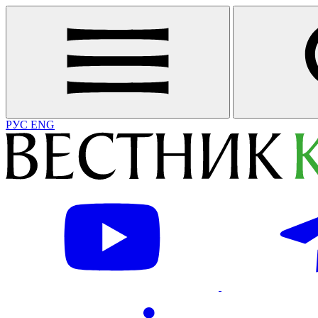
РУС
ENG