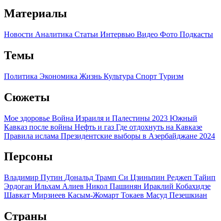
Материалы
Новости
Аналитика
Статьи
Интервью
Видео
Фото
Подкасты
Темы
Политика
Экономика
Жизнь
Культура
Спорт
Туризм
Сюжеты
Мое здоровье
Война Израиля и Палестины 2023
Южный
Кавказ после войны
Нефть и газ
Где отдохнуть на Кавказе
Правила ислама
Президентские выборы в Азербайджане 2024
Персоны
Владимир Путин
Дональд Трамп
Си Цзиньпин
Реджеп Тайип
Эрдоган
Ильхам Алиев
Никол Пашинян
Ираклий Кобахидзе
Шавкат Мирзиеев
Касым-Жомарт Токаев
Масуд Пезешкиан
Страны