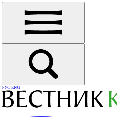
РУС
ENG