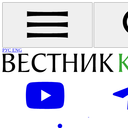
РУС
ENG