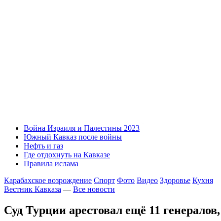
Война Израиля и Палестины 2023
Южный Кавказ после войны
Нефть и газ
Где отдохнуть на Кавказе
Правила ислама
Карабахское возрождение
Спорт
Фото
Видео
Здоровье
Кухня
Вестник Кавказа
—
Все новости
Суд Турции арестовал ещё 11 генералов