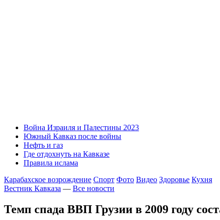
Война Израиля и Палестины 2023
Южный Кавказ после войны
Нефть и газ
Где отдохнуть на Кавказе
Правила ислама
Карабахское возрождение
Спорт
Фото
Видео
Здоровье
Кухня
Вестник Кавказа
—
Все новости
Темп спада ВВП Грузии в 2009 году сос