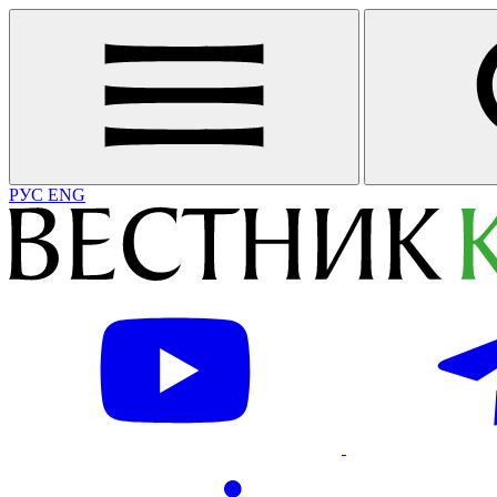
РУС
ENG