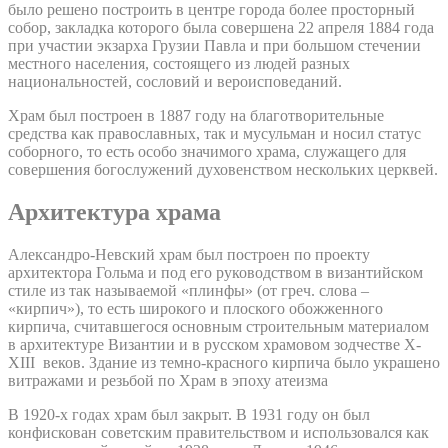
было решено построить в центре города более просторный
собор, закладка которого была совершена 22 апреля 1884 года
при участии экзарха Грузии Павла и при большом стечении
местного населения, состоящего из людей разных
национальностей, сословий и вероисповеданий.
Храм был построен в 1887 году на благотворительные
средства как православных, так и мусульман и носил статус
соборного, то есть особо значимого храма, служащего для
совершения богослужений духовенством нескольких церквей.
Архитектура храма
Александро-Невский храм был построен по проекту
архитектора Гольма и под его руководством в византийском
стиле из так называемой «плинфы» (от греч. слова –
«кирпич»), то есть широкого и плоского обожженного
кирпича, считавшегося основным строительным материалом
в архитектуре Византии и в русском храмовом зодчестве X-
XIII веков. Здание из темно-красного кирпича было украшено
витражами и резьбой по Храм в эпоху атеизма
В 1920-х годах храм был закрыт. В 1931 году он был
конфискован советским правительством и использовался как