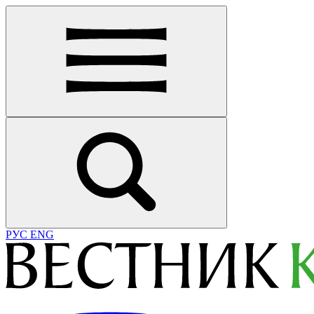
РУС
ENG