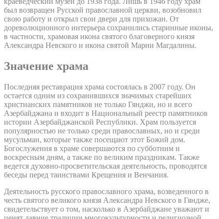
краеведческий музей до 1938 года. Лишь в 1946 году храм
был возвращен Русской православной церкви, возобновил
свою работу и открыл свои двери для прихожан. От
дореволюционного интерьера сохранились старинные иконы,
в частности, храмовая икона святого благоверного князя
Александра Невского и икона святой Марии Магдалины.
Значение храма
Последняя реставрация храма состоялась в 2007 году. Он
остается одним из сохранившихся значимых старейших
христианских памятников не только Гянджи, но и всего
Азербайджана и входит в Национальный реестр памятников
истории Азербайджанской Республики. Храм пользуется
популярностью не только среди православных, но и среди
мусульман, которые также посещают этот Божий дом.
Богослужения в храме совершаются по субботним и
воскресным дням, а также по великим праздникам. Также
ведется духовно-просветительская деятельность, проводятся
беседы перед таинствами Крещения и Венчания.
Деятельность русского православного храма, возведенного в
честь святого великого князя Александра Невского в Гяндже,
свидетельствует о том, насколько в Азербайджане уважают и
ценят давние традиции многокультурности и религиозной