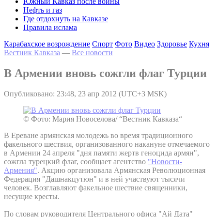
Южный Кавказ после войны
Нефть и газ
Где отдохнуть на Кавказе
Правила ислама
Карабахское возрождение
Спорт
Фото
Видео
Здоровье
Кухня
Вестник Кавказа
—
Все новости
В Армении вновь сожгли флаг Турции
Опубликовано: 23:48, 23 апр 2012 (UTC+3 MSK)
© Фото: Мария Новоселова/ “Вестник Кавказа“
В Ереване армянская молодежь во время традиционного
факельного шествия, организованного накануне отмечаемого
в Армении 24 апреля "дня памяти жертв геноцида армян",
сожгла турецкий флаг, сообщает агентство
"Новости-
Армения"
. Акцию организовала Армянская Революционная
Федерация "Дашнакцутюн" и в ней участвуют тысячи
человек. Возглавляют факельное шествие священники,
несущие кресты.
По словам руководителя Центрального офиса "Ай Дата"