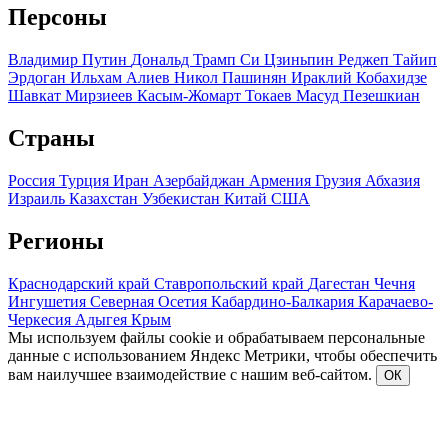
Персоны
Владимир Путин
Дональд Трамп
Си Цзиньпин
Реджеп Тайип
Эрдоган
Ильхам Алиев
Никол Пашинян
Ираклий Кобахидзе
Шавкат Мирзиеев
Касым-Жомарт Токаев
Масуд Пезешкиан
Страны
Россия
Турция
Иран
Азербайджан
Армения
Грузия
Абхазия
Израиль
Казахстан
Узбекистан
Китай
США
Регионы
Краснодарский край
Ставропольский край
Дагестан
Чечня
Ингушетия
Северная Осетия
Кабардино-Балкария
Карачаево-
Черкесия
Адыгея
Крым
Мы используем файлы cookie и обрабатываем персональные
данные с использованием Яндекс Метрики, чтобы обеспечить
вам наилучшее взаимодействие с нашим веб-сайтом.
ОК