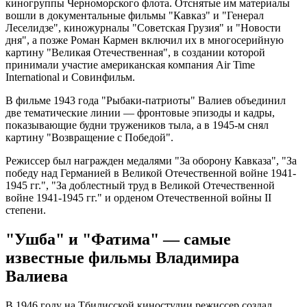
киногруппы Черноморского флота. Отснятые им материалы
вошли в документальные фильмы "Кавказ" и "Генерал
Леселидзе", киножурналы "Советская Грузия" и "Новости
дня", а позже Роман Кармен включил их в многосерийную
картину "Великая Отечественная", в создании которой
принимали участие американская компания Air Time
International и Совинфильм.
В фильме 1943 года "Рыбаки-патриоты" Валиев объединил
две тематические линии — фронтовые эпизоды и кадры,
показывающие будни тружеников тыла, а в 1945-м снял
картину "Возвращение с Победой".
Режиссер был награжден медалями "За оборону Кавказа", "За
победу над Германией в Великой Отечественной войне 1941-
1945 гг.", "За доблестный труд в Великой Отечественной
войне 1941-1945 гг." и орденом Отечественной войны II
степени.
"Ушба" и "Фатима" — самые
известные фильмы Владимира
Валиева
В 1946 году на Тбилисской киностудии режиссер создал