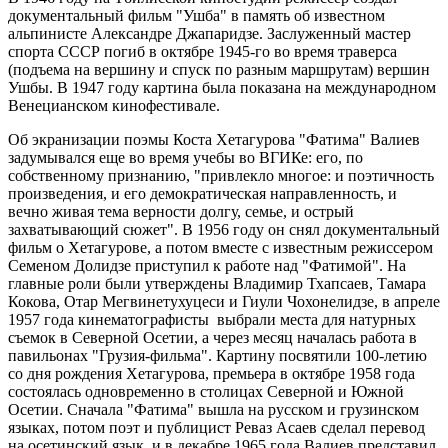
документальный фильм "Ушба" в память об известном
альпинисте Александре Джапаридзе. Заслуженный мастер
спорта СССР погиб в октябре 1945-го во время траверса
(подъема на вершину и спуск по разным маршрутам) вершин
Ушбы. В 1947 году картина была показана на международном
Венецианском кинофестивале.
Об экранизации поэмы Коста Хетагурова "Фатима" Валиев
задумывался еще во время учебы во ВГИКе: его, по
собственному признанию, "привлекло многое: и поэтичность
произведения, и его демократическая направленность, и
вечно живая тема верности долгу, семье, и острый
захватывающий сюжет". В 1956 году он снял документальный
фильм о Хетагурове, а потом вместе с известным режиссером
Семеном Долидзе приступил к работе над "Фатимой". На
главные роли были утверждены Владимир Тхапсаев, Тамара
Кокова, Отар Мегвинетухуцеси и Гиули Чохонелидзе, в апреле
1957 года кинематографисты выбрали места для натурных
съемок в Северной Осетии, а через месяц началась работа в
павильонах "Грузия-фильма". Картину посвятили 100-летию
со дня рождения Хетагурова, премьера в октябре 1958 года
состоялась одновременно в столицах Северной и Южной
Осетии. Сначала "Фатима" вышла на русском и грузинском
языках, потом поэт и публицист Реваз Асаев сделал перевод
на осетинский язык, и в декабре 1965 года Валиев представил