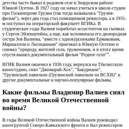
детства часто бывал в родовом селе в Знаурском районе
Южной Осетии. В 1927 году он начал учиться в школе-студии
при Госкинпроме Грузии (так тогда называлась "Грузия-
фильм"), через два года стал помощником режиссера, а в 1931-
м поступил на операторский факультет ВГИКа. В
студенческие годы Валиев поработал ассистентом на съемках
у Сергея Эйзенштейна, а еще, как вспоминала его двоюродная
сестра Зоя Валиева, "вместе с однокурсниками Ермаковым,
Маршаллом и Лисицыным" приезжал в Южную Осетию и
снимал "природу, жителей села, тружеников, и в итоге время
спустя вышел документальный фильм "Родное село"".
ВГИК Валиев окончил в 1936 году, вернулся на Тбилисскую
киностудию, снял "Джимарай-Хох", "Бакуриани",
"Грузинский павильон (Грузинский павильон на ВСХВ)" и
другие документальные и научно-популярные фильмы.
Какие фильмы Владимир Валиев снял
во время Великой Отечественной
войны?
В годы Великой Отечественной войны Валиев руководил
киногруппой Северо-Кавказского фронта и был режиссером