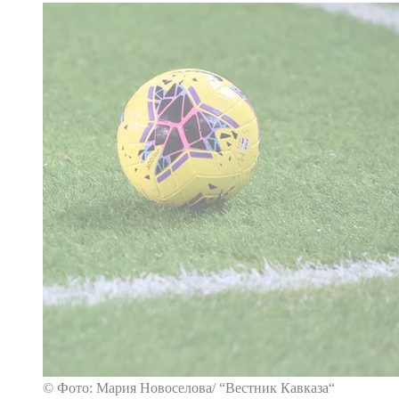
© Фото: Мария Новоселова/ “Вестник Кавказа“