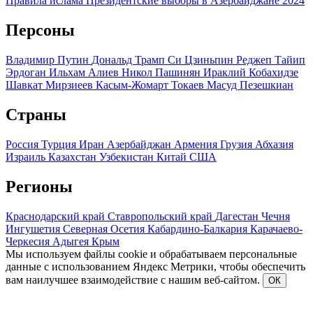
Правила ислама
Президентские выборы в Азербайджане 2024
Персоны
Владимир Путин
Дональд Трамп
Си Цзиньпин
Реджеп Тайип
Эрдоган
Ильхам Алиев
Никол Пашинян
Ираклий Кобахидзе
Шавкат Мирзиеев
Касым-Жомарт Токаев
Масуд Пезешкиан
Страны
Россия
Турция
Иран
Азербайджан
Армения
Грузия
Абхазия
Израиль
Казахстан
Узбекистан
Китай
США
Регионы
Краснодарский край
Ставропольский край
Дагестан
Чечня
Ингушетия
Северная Осетия
Кабардино-Балкария
Карачаево-
Черкесия
Адыгея
Крым
Мы используем файлы cookie и обрабатываем персональные
данные с использованием Яндекс Метрики, чтобы обеспечить
вам наилучшее взаимодействие с нашим веб-сайтом.
ОК