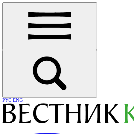
РУС
ENG