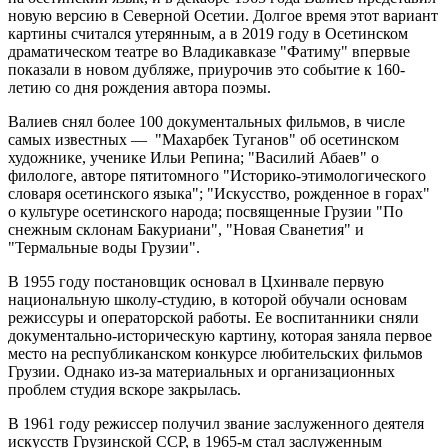
новую версию в Северной Осетии. Долгое время этот вариант
картины считался утерянным, а в 2019 году в Осетинском
драматическом театре во Владикавказе "Фатиму" впервые
показали в новом дубляже, приурочив это событие к 160-
летию со дня рождения автора поэмы.
Валиев снял более 100 документальных фильмов, в числе
самых известных — "Махарбек Туганов" об осетинском
художнике, ученике Ильи Репина; "Василий Абаев" о
филологе, авторе пятитомного "Историко-этимологического
словаря осетинского языка"; "Искусство, рожденное в горах"
о культуре осетинского народа; посвященные Грузии "По
снежным склонам Бакуриани", "Новая Сванетия" и
"Термальные воды Грузии".
В 1955 году постановщик основал в Цхинвале первую
национальную школу-студию, в которой обучали основам
режиссуры и операторской работы. Ее воспитанники сняли
документально-историческую картину, которая заняла первое
место на республиканском конкурсе любительских фильмов
Грузии. Однако из-за материальных и организационных
проблем студия вскоре закрылась.
В 1961 году режиссер получил звание заслуженного деятеля
искусств Грузинской ССР, в 1965-м стал заслуженным