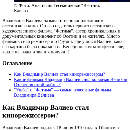
© Фото: Анастасия Тесемникова/ “Вестник
Кавказа“
Владимира Валиева называют основоположником
осетинского кино. Он — создатель первого осетинского
художественного фильма "Фатима", автор хроникальных и
документальных кинолент об Осетии и ее жителях. Много
фильмов снял режиссер и о Грузии. Где учился Валиев, какая
его картина была показана на Венецианском кинофестивале,
какие награды и звания получил?
Оглавление
Как Владимир Валиев стал кинорежиссером?
Какие фильмы Владимир Валиев снял во время Великой
Отечественной войны?
"Ушба" и "Фатима" — самые известные фильмы
Владимира Валиева
Как Владимир Валиев стал
кинорежиссером?
Владимир Валиев родился 18 июня 1910 года в Тбилиси, с