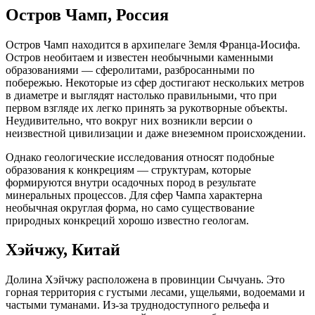
Остров Чамп, Россия
Остров Чамп находится в архипелаге Земля Франца-Иосифа.
Остров необитаем и известен необычными каменными
образованиями — сферолитами, разбросанными по
побережью. Некоторые из сфер достигают нескольких метров
в диаметре и выглядят настолько правильными, что при
первом взгляде их легко принять за рукотворные объекты.
Неудивительно, что вокруг них возникли версии о
неизвестной цивилизации и даже внеземном происхождении.
Однако геологические исследования относят подобные
образования к конкрециям — структурам, которые
формируются внутри осадочных пород в результате
минеральных процессов. Для сфер Чампа характерна
необычная округлая форма, но само существование
природных конкреций хорошо известно геологам.
Хэйчжу, Китай
Долина Хэйчжу расположена в провинции Сычуань. Это
горная территория с густыми лесами, ущельями, водоемами и
частыми туманами. Из-за труднодоступного рельефа и