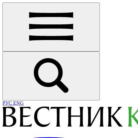
РУС
ENG