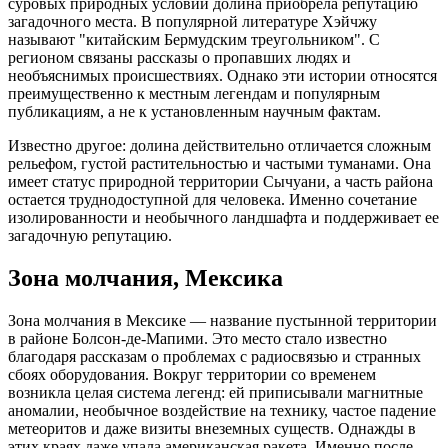
суровых природных условий долина приобрела репутацию
загадочного места. В популярной литературе Хэйчжу
называют "китайским Бермудским треугольником". С
регионом связаны рассказы о пропавших людях и
необъяснимых происшествиях. Однако эти истории относятся
преимущественно к местным легендам и популярным
публикациям, а не к установленным научным фактам.
Известно другое: долина действительно отличается сложным
рельефом, густой растительностью и частыми туманами. Она
имеет статус природной территории Сычуани, а часть района
остается труднодоступной для человека. Именно сочетание
изолированности и необычного ландшафта и поддерживает ее
загадочную репутацию.
Зона молчания, Мексика
Зона молчания в Мексике — название пустынной территории
в районе Болсон-де-Мапими. Это место стало известно
благодаря рассказам о проблемах с радиосвязью и странных
сбоях оборудования. Вокруг территории со временем
возникла целая система легенд: ей приписывали магнитные
аномалии, необычное воздействие на технику, частое падение
метеоритов и даже визиты внеземных существ. Однажды в
этих краях даже упала американская ракета. Именно после