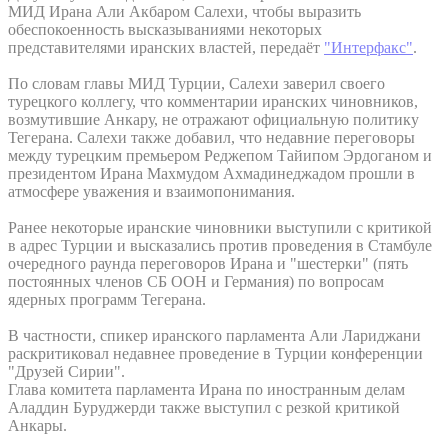
МИД Ирана Али Акбаром Салехи, чтобы выразить
обеспокоенность высказываниями некоторых
представителями иранских властей, передаёт
"Интерфакс"
.
По словам главы МИД Турции, Салехи заверил своего
турецкого коллегу, что комментарии иранских чиновников,
возмутившие Анкару, не отражают официальную политику
Тегерана. Салехи также добавил, что недавние переговоры
между турецким премьером Реджепом Тайипом Эрдоганом и
президентом Ирана Махмудом Ахмадинеджадом прошли в
атмосфере уважения и взаимопонимания.
Ранее некоторые иранские чиновники выступили с критикой
в адрес Турции и высказались против проведения в Стамбуле
очередного раунда переговоров Ирана и "шестерки" (пять
постоянных членов СБ ООН и Германия) по вопросам
ядерных программ Тегерана.
В частности, спикер иранского парламента Али Лариджани
раскритиковал недавнее проведение в Турции конференции
"Друзей Сирии".
Глава комитета парламента Ирана по иностранным делам
Аладдин Буруджерди также выступил с резкой критикой
Анкары.