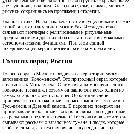
удаляли темный поверхностный слой грунта, открывая более
светлую почву под ним. Благодаря сухому климату многие
рисунки сохранились на протяжении столетий.
Главная загадка Наски заключается не в существовании самих
линий, а в их назначении и масштабах. Исследователи
связывают геоглифы с религиозными и ритуальными
представлениями древних обществ, а также с возможными
астрономическими функциями. При этом единой
исчерпывающей версии значения всего комплекса нет.
Голосов овраг, Россия
Голосов овраг в Москве находится на территории музея-
заповедника "Коломенское". Это природный овраг, который
спускается к Москве-реке. С ним связаны многочисленные
городские предания, поэтому он давно считается одним из
самых загадочных мест столицы. Особое внимание
привлекают расположенные в овраге камни, известные как
Гусь-камень и Девичий камень. В народных поверьях им
приписывали необычные свойства и связывали с древними
сакральными представлениями. С Голосовым оврагом также
связывают рассказы о загадочном тумане и людях, которые
якобы исчезали, а затем появлялись спустя долгие годы.