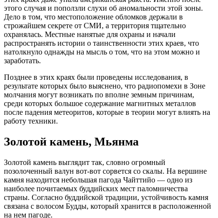
этого случая и поползли слухи об аномальности этой зоны.
Дело в том, что местоположение обломков держали в
строжайшем секрете от СМИ, а территория тщательно
охранялась. Местные нанятые для охраны и начали
распространять истории о таинственности этих краев, что
натолкнуло однажды на мысль о том, что на этом можно и
заработать.
Позднее в этих краях были проведены исследования, в
результате которых было выяснено, что радиопомехи в Зоне
молчания могут возникать по вполне земным причинам,
среди которых большое содержание магнитных металлов
после падения метеоритов, которые в теории могут влиять на
работу техники.
Золотой камень, Мьянма
Золотой камень выглядит так, словно огромный
позолоченный валун вот-вот сорвется со скалы. На вершине
камня находится небольшая пагода Чайттийо — одно из
наиболее почитаемых буддийских мест паломничества
страны. Согласно буддийской традиции, устойчивость камня
связана с волосом Будды, который хранится в расположенной
на нем пагоде.