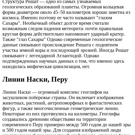
Структура Ришат — одно из самых узнаваемых
геологических образований планеты. Огромная кольцевая
форма диаметром около 45–50 километров хорошо заметна из
космоса. Именно поэтому ее часто называют "глазом
Сахары". Необычный объект долгое время считали
возможным следом падения метеорита: почти правильная
круглая форма действительно напоминает ударный кратер.
Также "глаз Сахары" Однако современные геологические
данные связывают происхождение Ришата с поднятием
участка земной коры и последующей эрозией. Иногда Ришат
связывают с легендарной Атлантидой. Однако
подтвержденных научных данных о том, что именно здесь
находилась мифическая цивилизация, нет.
Линии Наски, Перу
Линии Наски — огромный комплекс геоглифов на
засушливом побережье страны. Он включает изображения
животных, растений, антропоморфных и фантастических
фигур, а также многочисленные геометрические линии.
Некоторые из них протянулись на километры. Геоглифы
создавались древними обществами на территории
современного Перу примерно между 500 годом до нашей эры
и 500 годом нашей эры. Для создания изображений люди