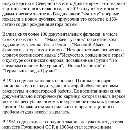
новую версию в Северной Осетии. Долгое время этот вариант
картины считался утерянным, а в 2019 году в Осетинском
драматическом театре во Владикавказе "Фатиму" впервые
показали в новом дубляже, приурочив это событие к 160-
летию со дня рождения автора поэмы.
Валиев снял более 100 документальных фильмов, в числе
самых известных — "Махарбек Туганов" об осетинском
художнике, ученике Ильи Репина; "Василий Абаев" о
филологе, авторе пятитомного "Историко-этимологического
словаря осетинского языка"; "Искусство, рожденное в горах"
о культуре осетинского народа; посвященные Грузии "По
снежным склонам Бакуриани", "Новая Сванетия" и
"Термальные воды Грузии".
В 1955 году постановщик основал в Цхинвале первую
национальную школу-студию, в которой обучали основам
режиссуры и операторской работы. Ее воспитанники сняли
документально-историческую картину, которая заняла первое
место на республиканском конкурсе любительских фильмов
Грузии. Однако из-за материальных и организационных
проблем студия вскоре закрылась.
В 1961 году режиссер получил звание заслуженного деятеля
искусств Грузинской ССР, в 1965-м стал заслуженным