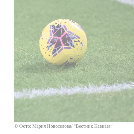
© Фото: Мария Новоселова/ “Вестник Кавказа“