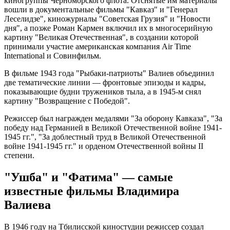
киногруппы Черноморского флота. Отснятые им материалы
вошли в документальные фильмы "Кавказ" и "Генерал
Леселидзе", киножурналы "Советская Грузия" и "Новости
дня", а позже Роман Кармен включил их в многосерийную
картину "Великая Отечественная", в создании которой
принимали участие американская компания Air Time
International и Совинфильм.
В фильме 1943 года "Рыбаки-патриоты" Валиев объединил
две тематические линии — фронтовые эпизоды и кадры,
показывающие будни тружеников тыла, а в 1945-м снял
картину "Возвращение с Победой".
Режиссер был награжден медалями "За оборону Кавказа", "За
победу над Германией в Великой Отечественной войне 1941-
1945 гг.", "За доблестный труд в Великой Отечественной
войне 1941-1945 гг." и орденом Отечественной войны II
степени.
"Ушба" и "Фатима" — самые
известные фильмы Владимира
Валиева
В 1946 году на Тбилисской киностудии режиссер создал