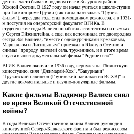
детства часто бывал в родовом селе в Знаурском районе
Южной Осетии. В 1927 году он начал учиться в школе-студии
при Госкинпроме Грузии (так тогда называлась "Грузия-
фильм"), через два года стал помощником режиссера, а в 1931-
м поступил на операторский факультет ВГИКа. В
студенческие годы Валиев поработал ассистентом на съемках
у Сергея Эйзенштейна, а еще, как вспоминала его двоюродная
сестра Зоя Валиева, "вместе с однокурсниками Ермаковым,
Маршаллом и Лисицыным" приезжал в Южную Осетию и
снимал "природу, жителей села, тружеников, и в итоге время
спустя вышел документальный фильм "Родное село"".
ВГИК Валиев окончил в 1936 году, вернулся на Тбилисскую
киностудию, снял "Джимарай-Хох", "Бакуриани",
"Грузинский павильон (Грузинский павильон на ВСХВ)" и
другие документальные и научно-популярные фильмы.
Какие фильмы Владимир Валиев снял
во время Великой Отечественной
войны?
В годы Великой Отечественной войны Валиев руководил
киногруппой Северо-Кавказского фронта и был режиссером