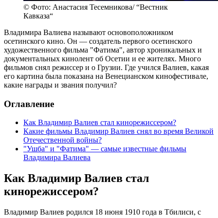
© Фото: Анастасия Тесемникова/ “Вестник
Кавказа“
Владимира Валиева называют основоположником
осетинского кино. Он — создатель первого осетинского
художественного фильма "Фатима", автор хроникальных и
документальных кинолент об Осетии и ее жителях. Много
фильмов снял режиссер и о Грузии. Где учился Валиев, какая
его картина была показана на Венецианском кинофестивале,
какие награды и звания получил?
Оглавление
Как Владимир Валиев стал кинорежиссером?
Какие фильмы Владимир Валиев снял во время Великой
Отечественной войны?
"Ушба" и "Фатима" — самые известные фильмы
Владимира Валиева
Как Владимир Валиев стал
кинорежиссером?
Владимир Валиев родился 18 июня 1910 года в Тбилиси, с