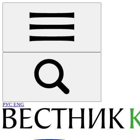
РУС
ENG