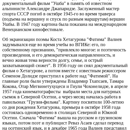
документальный фильм "Ушба" в память об известном
альпинисте Александре Джапаридзе. Заслуженный мастер
спорта СССР погиб в октябре 1945-го во время траверса
(подъема на вершину и спуск по разным маршрутам) вершин
Ушбы. В 1947 году картина была показана на международном
Венецианском кинофестивале.
Об экранизации поэмы Коста Хетагурова "Фатима" Валиев
задумывался еще во время учебы во ВГИКе: его, по
собственному признанию, "привлекло многое: и поэтичность
произведения, и его демократическая направленность, и
вечно живая тема верности долгу, семье, и острый
захватывающий сюжет". В 1956 году он снял документальный
фильм о Хетагурове, а потом вместе с известным режиссером
Семеном Долидзе приступил к работе над "Фатимой". На
главные роли были утверждены Владимир Тхапсаев, Тамара
Кокова, Отар Мегвинетухуцеси и Гиули Чохонелидзе, в апреле
1957 года кинематографисты выбрали места для натурных
съемок в Северной Осетии, а через месяц началась работа в
павильонах "Грузия-фильма". Картину посвятили 100-летию
со дня рождения Хетагурова, премьера в октябре 1958 года
состоялась одновременно в столицах Северной и Южной
Осетии. Сначала "Фатима" вышла на русском и грузинском
языках, потом поэт и публицист Реваз Асаев сделал перевод
на осетинский язык, и в декабре 1965 года Валиев представил