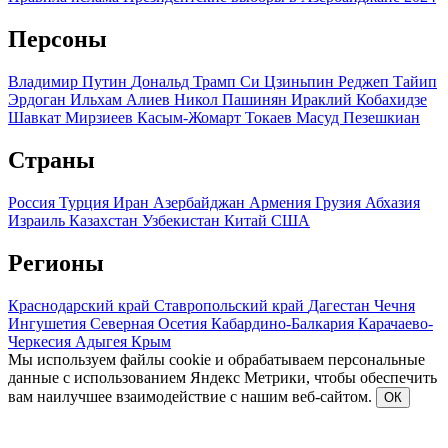
Персоны
Владимир Путин
Дональд Трамп
Си Цзиньпин
Реджеп Тайип
Эрдоган
Ильхам Алиев
Никол Пашинян
Ираклий Кобахидзе
Шавкат Мирзиеев
Касым-Жомарт Токаев
Масуд Пезешкиан
Страны
Россия
Турция
Иран
Азербайджан
Армения
Грузия
Абхазия
Израиль
Казахстан
Узбекистан
Китай
США
Регионы
Краснодарский край
Ставропольский край
Дагестан
Чечня
Ингушетия
Северная Осетия
Кабардино-Балкария
Карачаево-
Черкесия
Адыгея
Крым
Мы используем файлы cookie и обрабатываем персональные
данные с использованием Яндекс Метрики, чтобы обеспечить
вам наилучшее взаимодействие с нашим веб-сайтом.
ОК