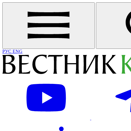
РУС
ENG