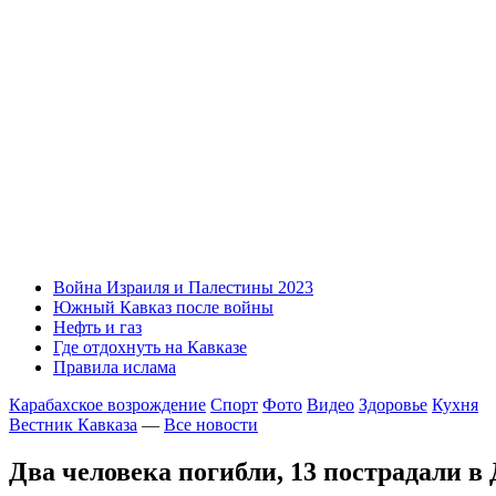
Война Израиля и Палестины 2023
Южный Кавказ после войны
Нефть и газ
Где отдохнуть на Кавказе
Правила ислама
Карабахское возрождение
Спорт
Фото
Видео
Здоровье
Кухня
Вестник Кавказа
—
Все новости
Два человека погибли, 13 пострадали 