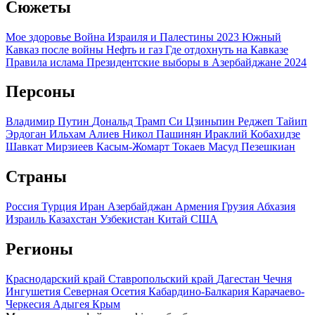
Сюжеты
Мое здоровье
Война Израиля и Палестины 2023
Южный
Кавказ после войны
Нефть и газ
Где отдохнуть на Кавказе
Правила ислама
Президентские выборы в Азербайджане 2024
Персоны
Владимир Путин
Дональд Трамп
Си Цзиньпин
Реджеп Тайип
Эрдоган
Ильхам Алиев
Никол Пашинян
Ираклий Кобахидзе
Шавкат Мирзиеев
Касым-Жомарт Токаев
Масуд Пезешкиан
Страны
Россия
Турция
Иран
Азербайджан
Армения
Грузия
Абхазия
Израиль
Казахстан
Узбекистан
Китай
США
Регионы
Краснодарский край
Ставропольский край
Дагестан
Чечня
Ингушетия
Северная Осетия
Кабардино-Балкария
Карачаево-
Черкесия
Адыгея
Крым