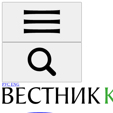
РУС
ENG