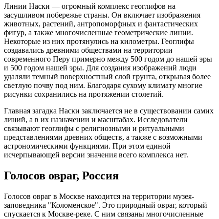
Линии Наски — огромный комплекс геоглифов на
засушливом побережье страны. Он включает изображения
животных, растений, антропоморфных и фантастических
фигур, а также многочисленные геометрические линии.
Некоторые из них протянулись на километры. Геоглифы
создавались древними обществами на территории
современного Перу примерно между 500 годом до нашей эры
и 500 годом нашей эры. Для создания изображений люди
удаляли темный поверхностный слой грунта, открывая более
светлую почву под ним. Благодаря сухому климату многие
рисунки сохранились на протяжении столетий.
Главная загадка Наски заключается не в существовании самих
линий, а в их назначении и масштабах. Исследователи
связывают геоглифы с религиозными и ритуальными
представлениями древних обществ, а также с возможными
астрономическими функциями. При этом единой
исчерпывающей версии значения всего комплекса нет.
Голосов овраг, Россия
Голосов овраг в Москве находится на территории музея-
заповедника "Коломенское". Это природный овраг, который
спускается к Москве-реке. С ним связаны многочисленные