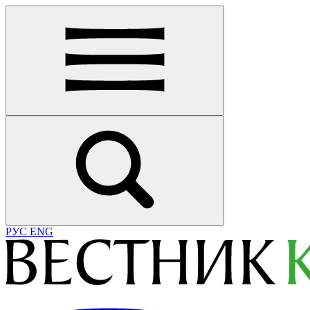
РУС
ENG