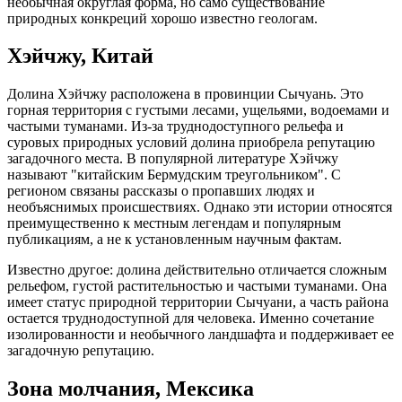
необычная округлая форма, но само существование
природных конкреций хорошо известно геологам.
Хэйчжу, Китай
Долина Хэйчжу расположена в провинции Сычуань. Это
горная территория с густыми лесами, ущельями, водоемами и
частыми туманами. Из-за труднодоступного рельефа и
суровых природных условий долина приобрела репутацию
загадочного места. В популярной литературе Хэйчжу
называют "китайским Бермудским треугольником". С
регионом связаны рассказы о пропавших людях и
необъяснимых происшествиях. Однако эти истории относятся
преимущественно к местным легендам и популярным
публикациям, а не к установленным научным фактам.
Известно другое: долина действительно отличается сложным
рельефом, густой растительностью и частыми туманами. Она
имеет статус природной территории Сычуани, а часть района
остается труднодоступной для человека. Именно сочетание
изолированности и необычного ландшафта и поддерживает ее
загадочную репутацию.
Зона молчания, Мексика