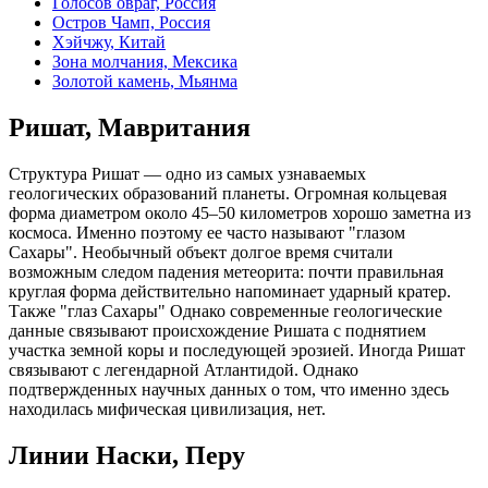
Голосов овраг, Россия
Остров Чамп, Россия
Хэйчжу, Китай
Зона молчания, Мексика
Золотой камень, Мьянма
Ришат, Мавритания
Структура Ришат — одно из самых узнаваемых
геологических образований планеты. Огромная кольцевая
форма диаметром около 45–50 километров хорошо заметна из
космоса. Именно поэтому ее часто называют "глазом
Сахары". Необычный объект долгое время считали
возможным следом падения метеорита: почти правильная
круглая форма действительно напоминает ударный кратер.
Также "глаз Сахары" Однако современные геологические
данные связывают происхождение Ришата с поднятием
участка земной коры и последующей эрозией. Иногда Ришат
связывают с легендарной Атлантидой. Однако
подтвержденных научных данных о том, что именно здесь
находилась мифическая цивилизация, нет.
Линии Наски, Перу