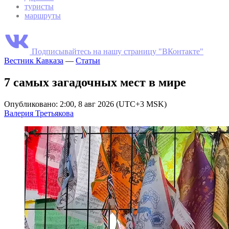
туристы
маршруты
Подписывайтесь на нашу страницу "ВКонтакте"
Вестник Кавказа
—
Статьи
7 самых загадочных мест в мире
Опубликовано: 2:00, 8 авг 2026 (UTC+3 MSK)
Валерия Третьякова