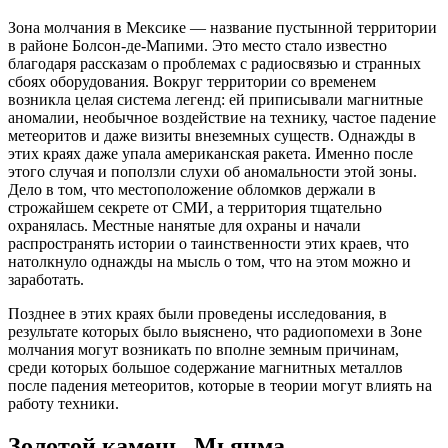
Зона молчания в Мексике — название пустынной территории
в районе Болсон-де-Мапими. Это место стало известно
благодаря рассказам о проблемах с радиосвязью и странных
сбоях оборудования. Вокруг территории со временем
возникла целая система легенд: ей приписывали магнитные
аномалии, необычное воздействие на технику, частое падение
метеоритов и даже визиты внеземных существ. Однажды в
этих краях даже упала американская ракета. Именно после
этого случая и поползли слухи об аномальности этой зоны.
Дело в том, что местоположение обломков держали в
строжайшем секрете от СМИ, а территория тщательно
охранялась. Местные нанятые для охраны и начали
распространять истории о таинственности этих краев, что
натолкнуло однажды на мысль о том, что на этом можно и
заработать.
Позднее в этих краях были проведены исследования, в
результате которых было выяснено, что радиопомехи в Зоне
молчания могут возникать по вполне земным причинам,
среди которых большое содержание магнитных металлов
после падения метеоритов, которые в теории могут влиять на
работу техники.
Золотой камень, Мьянма