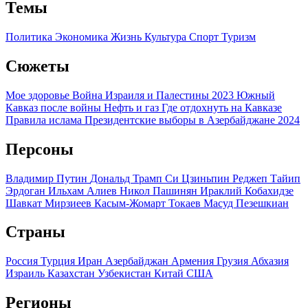
Темы
Политика
Экономика
Жизнь
Культура
Спорт
Туризм
Сюжеты
Мое здоровье
Война Израиля и Палестины 2023
Южный
Кавказ после войны
Нефть и газ
Где отдохнуть на Кавказе
Правила ислама
Президентские выборы в Азербайджане 2024
Персоны
Владимир Путин
Дональд Трамп
Си Цзиньпин
Реджеп Тайип
Эрдоган
Ильхам Алиев
Никол Пашинян
Ираклий Кобахидзе
Шавкат Мирзиеев
Касым-Жомарт Токаев
Масуд Пезешкиан
Страны
Россия
Турция
Иран
Азербайджан
Армения
Грузия
Абхазия
Израиль
Казахстан
Узбекистан
Китай
США
Регионы