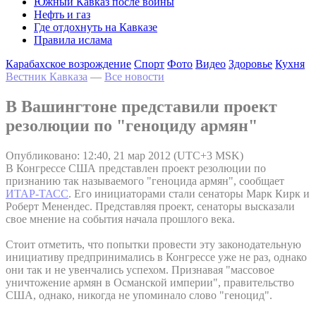
Южный Кавказ после войны
Нефть и газ
Где отдохнуть на Кавказе
Правила ислама
Карабахское возрождение
Спорт
Фото
Видео
Здоровье
Кухня
Вестник Кавказа
—
Все новости
В Вашингтоне представили проект
резолюции по "геноциду армян"
Опубликовано: 12:40, 21 мар 2012 (UTC+3 MSK)
В Конгрессе США представлен проект резолюции по
признанию так называемого "геноцида армян", сообщает
ИТАР-ТАСС
. Его инициаторами стали сенаторы Марк Кирк и
Роберт Менендес. Представляя проект, сенаторы высказали
свое мнение на события начала прошлого века.
Стоит отметить, что попытки провести эту законодательную
инициативу предпринимались в Конгрессе уже не раз, однако
они так и не увенчались успехом. Признавая "массовое
уничтожение армян в Османской империи", правительство
США, однако, никогда не упоминало слово "геноцид".