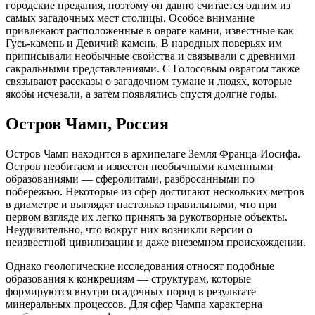
городские предания, поэтому он давно считается одним из
самых загадочных мест столицы. Особое внимание
привлекают расположенные в овраге камни, известные как
Гусь-камень и Девичий камень. В народных поверьях им
приписывали необычные свойства и связывали с древними
сакральными представлениями. С Голосовым оврагом также
связывают рассказы о загадочном тумане и людях, которые
якобы исчезали, а затем появлялись спустя долгие годы.
Остров Чамп, Россия
Остров Чамп находится в архипелаге Земля Франца-Иосифа.
Остров необитаем и известен необычными каменными
образованиями — сферолитами, разбросанными по
побережью. Некоторые из сфер достигают нескольких метров
в диаметре и выглядят настолько правильными, что при
первом взгляде их легко принять за рукотворные объекты.
Неудивительно, что вокруг них возникли версии о
неизвестной цивилизации и даже внеземном происхождении.
Однако геологические исследования относят подобные
образования к конкрециям — структурам, которые
формируются внутри осадочных пород в результате
минеральных процессов. Для сфер Чампа характерна