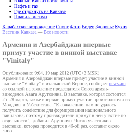
Южный Кавказ после войны
Нефть и газ
Где отдохнуть на Кавказе
Правила ислама
Карабахское возрождение
Спорт
Фото
Видео
Здоровье
Кухня
Вестник Кавказа
—
Все новости
Армения и Азербайджан впервые
примут участие в винной выставке
"Vinitaly"
Опубликовано: 9:04, 19 мар 2012 (UTC+3 MSK)
Армения и Азербайджан впервые примут участие в винной
выставке "Vinitaly" в итальянской Вероне, сообщает
news.am
со ссылкой на заявление председателя Союза армян-
виноделов Авага Арутюняна. В выставке, которая состоится
25 28 марта, также впервые примут участие производители из
Молдовы и Узбекистана. "К сожалению, нам не удалось
получить содействие для формирования национального
павильона, поэтому производители примут в ней участие по
отдельности", добавил Арутюнян. Число участников
выставки, которая проводится в 46-ой раз, составит около
4300.