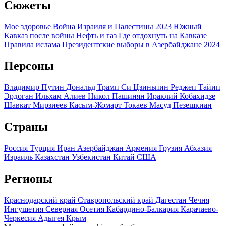
Сюжеты
Мое здоровье
Война Израиля и Палестины 2023
Южный
Кавказ после войны
Нефть и газ
Где отдохнуть на Кавказе
Правила ислама
Президентские выборы в Азербайджане 2024
Персоны
Владимир Путин
Дональд Трамп
Си Цзиньпин
Реджеп Тайип
Эрдоган
Ильхам Алиев
Никол Пашинян
Ираклий Кобахидзе
Шавкат Мирзиеев
Касым-Жомарт Токаев
Масуд Пезешкиан
Страны
Россия
Турция
Иран
Азербайджан
Армения
Грузия
Абхазия
Израиль
Казахстан
Узбекистан
Китай
США
Регионы
Краснодарский край
Ставропольский край
Дагестан
Чечня
Ингушетия
Северная Осетия
Кабардино-Балкария
Карачаево-
Черкесия
Адыгея
Крым