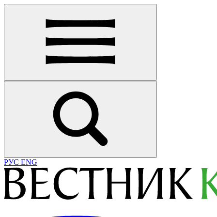
РУС
ENG