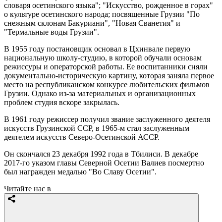
словаря осетинского языка"; "Искусство, рожденное в горах"
о культуре осетинского народа; посвященные Грузии "По
снежным склонам Бакуриани", "Новая Сванетия" и
"Термальные воды Грузии".
В 1955 году постановщик основал в Цхинвале первую
национальную школу-студию, в которой обучали основам
режиссуры и операторской работы. Ее воспитанники сняли
документально-историческую картину, которая заняла первое
место на республиканском конкурсе любительских фильмов
Грузии. Однако из-за материальных и организационных
проблем студия вскоре закрылась.
В 1961 году режиссер получил звание заслуженного деятеля
искусств Грузинской ССР, в 1965-м стал заслуженным
деятелем искусств Северо-Осетинской АССР.
Он скончался 23 декабря 1992 года в Тбилиси. В декабре
2017-го указом главы Северной Осетии Валиев посмертно
был награжден медалью "Во Славу Осетии".
Читайте нас в