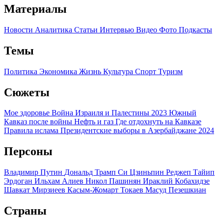
Материалы
Новости
Аналитика
Статьи
Интервью
Видео
Фото
Подкасты
Темы
Политика
Экономика
Жизнь
Культура
Спорт
Туризм
Сюжеты
Мое здоровье
Война Израиля и Палестины 2023
Южный
Кавказ после войны
Нефть и газ
Где отдохнуть на Кавказе
Правила ислама
Президентские выборы в Азербайджане 2024
Персоны
Владимир Путин
Дональд Трамп
Си Цзиньпин
Реджеп Тайип
Эрдоган
Ильхам Алиев
Никол Пашинян
Ираклий Кобахидзе
Шавкат Мирзиеев
Касым-Жомарт Токаев
Масуд Пезешкиан
Страны