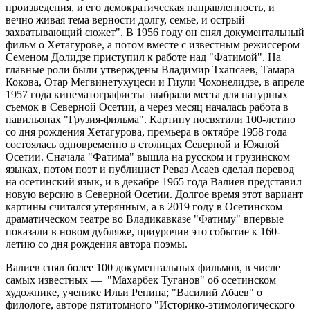
произведения, и его демократическая направленность, и
вечно живая тема верности долгу, семье, и острый
захватывающий сюжет". В 1956 году он снял документальный
фильм о Хетагурове, а потом вместе с известным режиссером
Семеном Долидзе приступил к работе над "Фатимой". На
главные роли были утверждены Владимир Тхапсаев, Тамара
Кокова, Отар Мегвинетухуцеси и Гиули Чохонелидзе, в апреле
1957 года кинематографисты выбрали места для натурных
съемок в Северной Осетии, а через месяц началась работа в
павильонах "Грузия-фильма". Картину посвятили 100-летию
со дня рождения Хетагурова, премьера в октябре 1958 года
состоялась одновременно в столицах Северной и Южной
Осетии. Сначала "Фатима" вышла на русском и грузинском
языках, потом поэт и публицист Реваз Асаев сделал перевод
на осетинский язык, и в декабре 1965 года Валиев представил
новую версию в Северной Осетии. Долгое время этот вариант
картины считался утерянным, а в 2019 году в Осетинском
драматическом театре во Владикавказе "Фатиму" впервые
показали в новом дубляже, приурочив это событие к 160-
летию со дня рождения автора поэмы.
Валиев снял более 100 документальных фильмов, в числе
самых известных — "Махарбек Туганов" об осетинском
художнике, ученике Ильи Репина; "Василий Абаев" о
филологе, авторе пятитомного "Историко-этимологического