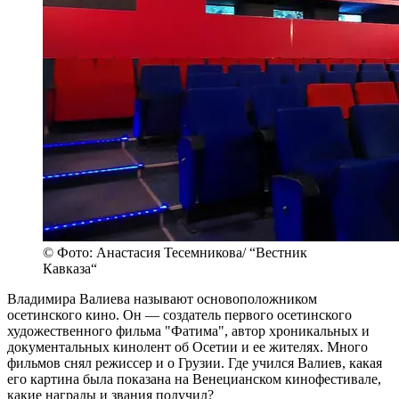
© Фото: Анастасия Тесемникова/ “Вестник
Кавказа“
Владимира Валиева называют основоположником
осетинского кино. Он — создатель первого осетинского
художественного фильма "Фатима", автор хроникальных и
документальных кинолент об Осетии и ее жителях. Много
фильмов снял режиссер и о Грузии. Где учился Валиев, какая
его картина была показана на Венецианском кинофестивале,
какие награды и звания получил?