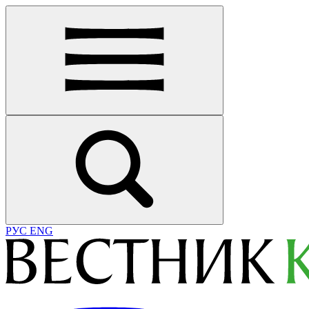
РУС
ENG