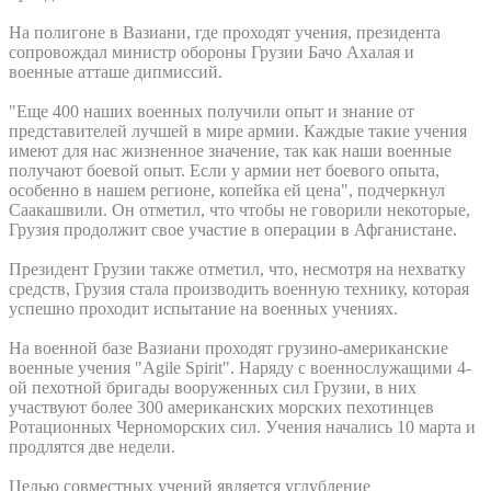
На полигоне в Вазиани, где проходят учения, президента
сопровождал министр обороны Грузии Бачо Ахалая и
военные атташе дипмиссий.
"Еще 400 наших военных получили опыт и знание от
представителей лучшей в мире армии. Каждые такие учения
имеют для нас жизненное значение, так как наши военные
получают боевой опыт. Если у армии нет боевого опыта,
особенно в нашем регионе, копейка ей цена", подчеркнул
Саакашвили. Он отметил, что чтобы не говорили некоторые,
Грузия продолжит свое участие в операции в Афганистане.
Президент Грузии также отметил, что, несмотря на нехватку
средств, Грузия стала производить военную технику, которая
успешно проходит испытание на военных учениях.
На военной базе Вазиани проходят грузино-американские
военные учения "Agile Spirit". Наряду с военнослужащими 4-
ой пехотной бригады вооруженных сил Грузии, в них
участвуют более 300 американских морских пехотинцев
Ротационных Черноморских сил. Учения начались 10 марта и
продлятся две недели.
Целью совместных учений является углубление