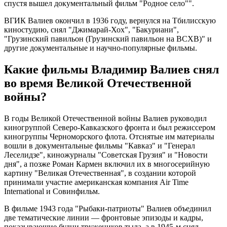
спустя вышел документальный фильм "Родное село"".
ВГИК Валиев окончил в 1936 году, вернулся на Тбилисскую
киностудию, снял "Джимарай-Хох", "Бакуриани",
"Грузинский павильон (Грузинский павильон на ВСХВ)" и
другие документальные и научно-популярные фильмы.
Какие фильмы Владимир Валиев снял
во время Великой Отечественной
войны?
В годы Великой Отечественной войны Валиев руководил
киногруппой Северо-Кавказского фронта и был режиссером
киногруппы Черноморского флота. Отснятые им материалы
вошли в документальные фильмы "Кавказ" и "Генерал
Леселидзе", киножурналы "Советская Грузия" и "Новости
дня", а позже Роман Кармен включил их в многосерийную
картину "Великая Отечественная", в создании которой
принимали участие американская компания Air Time
International и Совинфильм.
В фильме 1943 года "Рыбаки-патриоты" Валиев объединил
две тематические линии — фронтовые эпизоды и кадры,
показывающие будни тружеников тыла, а в 1945-м снял