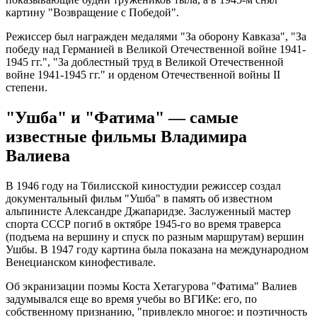
картину "Возвращение с Победой".
Режиссер был награжден медалями "За оборону Кавказа", "За
победу над Германией в Великой Отечественной войне 1941-
1945 гг.", "За доблестный труд в Великой Отечественной
войне 1941-1945 гг." и орденом Отечественной войны II
степени.
"Ушба" и "Фатима" — самые
известные фильмы Владимира
Валиева
В 1946 году на Тбилисской киностудии режиссер создал
документальный фильм "Ушба" в память об известном
альпинисте Александре Джапаридзе. Заслуженный мастер
спорта СССР погиб в октябре 1945-го во время траверса
(подъема на вершину и спуск по разным маршрутам) вершин
Ушбы. В 1947 году картина была показана на международном
Венецианском кинофестивале.
Об экранизации поэмы Коста Хетагурова "Фатима" Валиев
задумывался еще во время учебы во ВГИКе: его, по
собственному признанию, "привлекло многое: и поэтичность