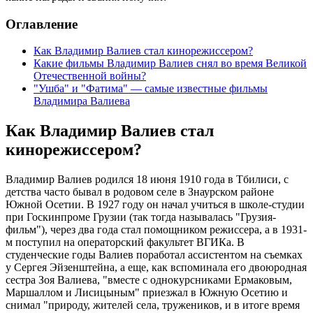
Оглавление
Как Владимир Валиев стал кинорежиссером?
Какие фильмы Владимир Валиев снял во время Великой
Отечественной войны?
"Ушба" и "Фатима" — самые известные фильмы
Владимира Валиева
Как Владимир Валиев стал
кинорежиссером?
Владимир Валиев родился 18 июня 1910 года в Тбилиси, с
детства часто бывал в родовом селе в Знаурском районе
Южной Осетии. В 1927 году он начал учиться в школе-студии
при Госкинпроме Грузии (так тогда называлась "Грузия-
фильм"), через два года стал помощником режиссера, а в 1931-
м поступил на операторский факультет ВГИКа. В
студенческие годы Валиев поработал ассистентом на съемках
у Сергея Эйзенштейна, а еще, как вспоминала его двоюродная
сестра Зоя Валиева, "вместе с однокурсниками Ермаковым,
Маршаллом и Лисицыным" приезжал в Южную Осетию и
снимал "природу, жителей села, тружеников, и в итоге время