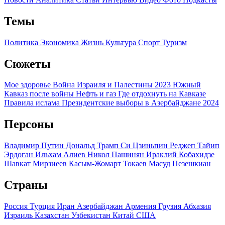
Темы
Политика
Экономика
Жизнь
Культура
Спорт
Туризм
Сюжеты
Мое здоровье
Война Израиля и Палестины 2023
Южный
Кавказ после войны
Нефть и газ
Где отдохнуть на Кавказе
Правила ислама
Президентские выборы в Азербайджане 2024
Персоны
Владимир Путин
Дональд Трамп
Си Цзиньпин
Реджеп Тайип
Эрдоган
Ильхам Алиев
Никол Пашинян
Ираклий Кобахидзе
Шавкат Мирзиеев
Касым-Жомарт Токаев
Масуд Пезешкиан
Страны
Россия
Турция
Иран
Азербайджан
Армения
Грузия
Абхазия
Израиль
Казахстан
Узбекистан
Китай
США