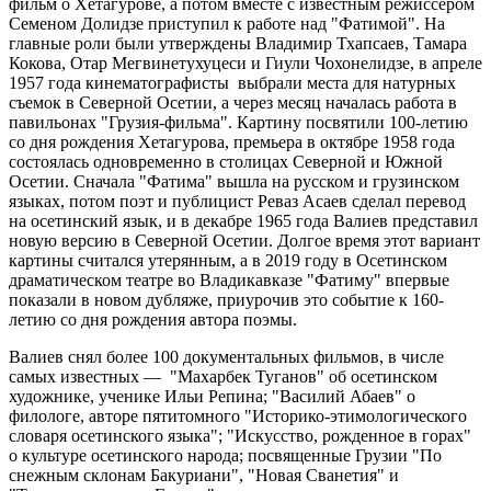
фильм о Хетагурове, а потом вместе с известным режиссером
Семеном Долидзе приступил к работе над "Фатимой". На
главные роли были утверждены Владимир Тхапсаев, Тамара
Кокова, Отар Мегвинетухуцеси и Гиули Чохонелидзе, в апреле
1957 года кинематографисты выбрали места для натурных
съемок в Северной Осетии, а через месяц началась работа в
павильонах "Грузия-фильма". Картину посвятили 100-летию
со дня рождения Хетагурова, премьера в октябре 1958 года
состоялась одновременно в столицах Северной и Южной
Осетии. Сначала "Фатима" вышла на русском и грузинском
языках, потом поэт и публицист Реваз Асаев сделал перевод
на осетинский язык, и в декабре 1965 года Валиев представил
новую версию в Северной Осетии. Долгое время этот вариант
картины считался утерянным, а в 2019 году в Осетинском
драматическом театре во Владикавказе "Фатиму" впервые
показали в новом дубляже, приурочив это событие к 160-
летию со дня рождения автора поэмы.
Валиев снял более 100 документальных фильмов, в числе
самых известных — "Махарбек Туганов" об осетинском
художнике, ученике Ильи Репина; "Василий Абаев" о
филологе, авторе пятитомного "Историко-этимологического
словаря осетинского языка"; "Искусство, рожденное в горах"
о культуре осетинского народа; посвященные Грузии "По
снежным склонам Бакуриани", "Новая Сванетия" и