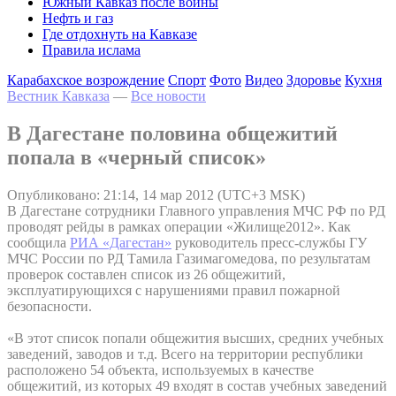
Южный Кавказ после войны
Нефть и газ
Где отдохнуть на Кавказе
Правила ислама
Карабахское возрождение
Спорт
Фото
Видео
Здоровье
Кухня
Вестник Кавказа
—
Все новости
В Дагестане половина общежитий
попала в «черный список»
Опубликовано: 21:14, 14 мар 2012 (UTC+3 MSK)
В Дагестане сотрудники Главного управления МЧС РФ по РД
проводят рейды в рамках операции «Жилище2012». Как
сообщила
РИА «Дагестан»
руководитель пресс-службы ГУ
МЧС России по РД Тамила Газимагомедова, по результатам
проверок составлен список из 26 общежитий,
эксплуатирующихся с нарушениями правил пожарной
безопасности.
«В этот список попали общежития высших, средних учебных
заведений, заводов и т.д. Всего на территории республики
расположено 54 объекта, используемых в качестве
общежитий, из которых 49 входят в состав учебных заведений