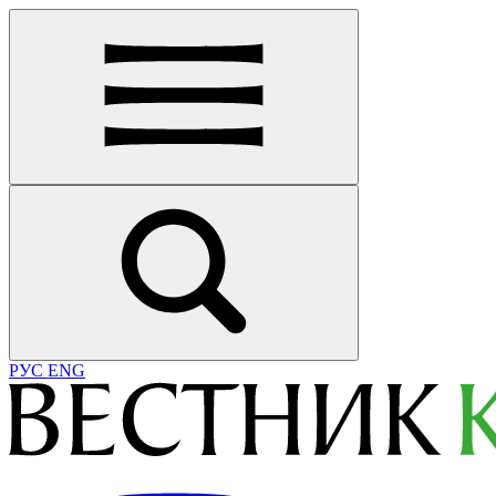
РУС
ENG