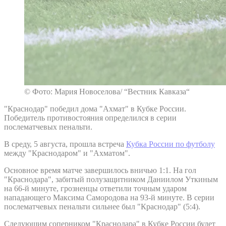
© Фото: Мария Новоселова/ “Вестник Кавказа“
"Краснодар" победил дома "Ахмат" в Кубке России.
Победитель противостояния определился в серии
послематчевых пенальти.
В среду, 5 августа, прошла встреча
Кубка России по футболу
между "Краснодаром" и "Ахматом".
Основное время матче завершилось вничью 1:1. На гол
"Краснодара", забитый полузащитником Даниилом Уткиным
на 66-й минуте, грозненцы ответили точным ударом
нападающего Максима Самородова на 93-й минуте. В серии
послематчевых пенальти сильнее был "Краснодар" (5:4).
Следующим соперником "Краснодара" в Кубке России будет