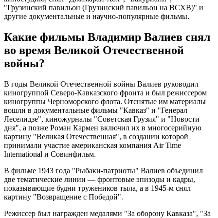
"Грузинский павильон (Грузинский павильон на ВСХВ)" и
другие документальные и научно-популярные фильмы.
Какие фильмы Владимир Валиев снял
во время Великой Отечественной
войны?
В годы Великой Отечественной войны Валиев руководил
киногруппой Северо-Кавказского фронта и был режиссером
киногруппы Черноморского флота. Отснятые им материалы
вошли в документальные фильмы "Кавказ" и "Генерал
Леселидзе", киножурналы "Советская Грузия" и "Новости
дня", а позже Роман Кармен включил их в многосерийную
картину "Великая Отечественная", в создании которой
принимали участие американская компания Air Time
International и Совинфильм.
В фильме 1943 года "Рыбаки-патриоты" Валиев объединил
две тематические линии — фронтовые эпизоды и кадры,
показывающие будни тружеников тыла, а в 1945-м снял
картину "Возвращение с Победой".
Режиссер был награжден медалями "За оборону Кавказа", "За