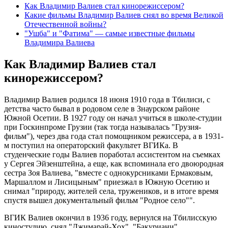
Как Владимир Валиев стал кинорежиссером?
Какие фильмы Владимир Валиев снял во время Великой
Отечественной войны?
"Ушба" и "Фатима" — самые известные фильмы
Владимира Валиева
Как Владимир Валиев стал
кинорежиссером?
Владимир Валиев родился 18 июня 1910 года в Тбилиси, с
детства часто бывал в родовом селе в Знаурском районе
Южной Осетии. В 1927 году он начал учиться в школе-студии
при Госкинпроме Грузии (так тогда называлась "Грузия-
фильм"), через два года стал помощником режиссера, а в 1931-
м поступил на операторский факультет ВГИКа. В
студенческие годы Валиев поработал ассистентом на съемках
у Сергея Эйзенштейна, а еще, как вспоминала его двоюродная
сестра Зоя Валиева, "вместе с однокурсниками Ермаковым,
Маршаллом и Лисицыным" приезжал в Южную Осетию и
снимал "природу, жителей села, тружеников, и в итоге время
спустя вышел документальный фильм "Родное село"".
ВГИК Валиев окончил в 1936 году, вернулся на Тбилисскую
киностудию, снял "Джимарай-Хох", "Бакуриани",