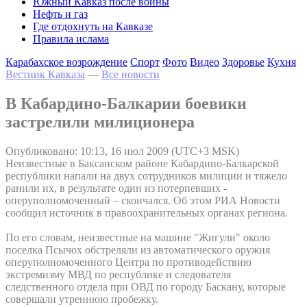
Южный Кавказ после войны
Нефть и газ
Где отдохнуть на Кавказе
Правила ислама
Карабахское возрождение
Спорт
Фото
Видео
Здоровье
Кухня
Вестник Кавказа
—
Все новости
В Кабардино-Балкарии боевики
застрелили милиционера
Опубликовано: 10:13, 16 июл 2009 (UTC+3 MSK)
Неизвестные в Баксанском районе Кабардино-Балкарской
республики напали на двух сотрудников милиции и тяжело
ранили их, в результате один из потерпевших -
оперуполномоченный – скончался. Об этом РИА Новости
сообщил источник в правоохранительных органах региона.
По его словам, неизвестные на машине "Жигули" около
поселка Псычох обстреляли из автоматического оружия
оперуполномоченного Центра по противодействию
экстремизму МВД по республике и следователя
следственного отдела при ОВД по городу Баскану, которые
совершали утреннюю пробежку.