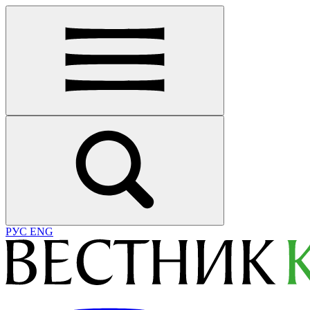
РУС
ENG