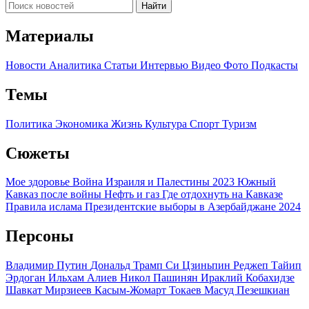
Найти
Материалы
Новости
Аналитика
Статьи
Интервью
Видео
Фото
Подкасты
Темы
Политика
Экономика
Жизнь
Культура
Спорт
Туризм
Сюжеты
Мое здоровье
Война Израиля и Палестины 2023
Южный
Кавказ после войны
Нефть и газ
Где отдохнуть на Кавказе
Правила ислама
Президентские выборы в Азербайджане 2024
Персоны
Владимир Путин
Дональд Трамп
Си Цзиньпин
Реджеп Тайип
Эрдоган
Ильхам Алиев
Никол Пашинян
Ираклий Кобахидзе
Шавкат Мирзиеев
Касым-Жомарт Токаев
Масуд Пезешкиан