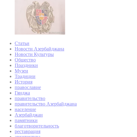
Статьи
Новости Азербайджана
Новости Культуры
Общество
Праздники
Музеи
Традиции
История
православие
Гянджа
правительство
правительство Азербайджана
население
Азербайджан
памятники
благотворительность
реставрация
архитектура