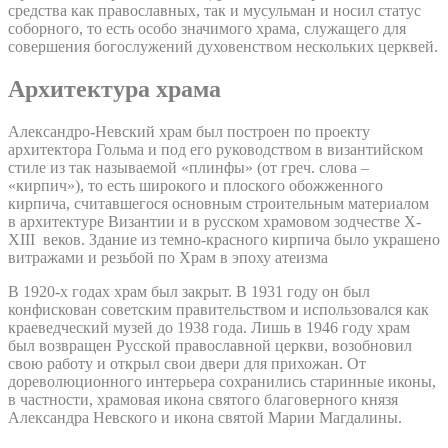
средства как православных, так и мусульман и носил статус
соборного, то есть особо значимого храма, служащего для
совершения богослужений духовенством нескольких церквей.
Архитектура храма
Александро-Невский храм был построен по проекту
архитектора Гольма и под его руководством в византийском
стиле из так называемой «плинфы» (от греч. слова –
«кирпич»), то есть широкого и плоского обожженного
кирпича, считавшегося основным строительным материалом
в архитектуре Византии и в русском храмовом зодчестве X-
XIII веков. Здание из темно-красного кирпича было украшено
витражами и резьбой по Храм в эпоху атеизма
В 1920-х годах храм был закрыт. В 1931 году он был
конфискован советским правительством и использовался как
краеведческий музей до 1938 года. Лишь в 1946 году храм
был возвращен Русской православной церкви, возобновил
свою работу и открыл свои двери для прихожан. От
дореволюционного интерьера сохранились старинные иконы,
в частности, храмовая икона святого благоверного князя
Александра Невского и икона святой Марии Магдалины.