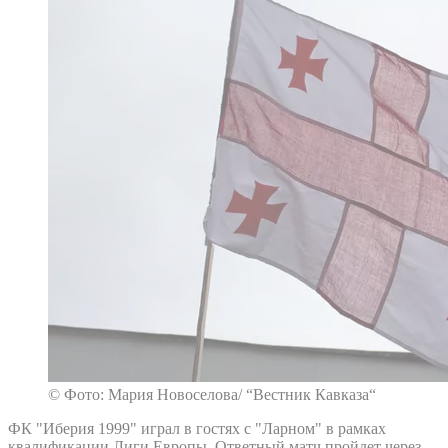
© Фото: Мария Новоселова/ “Вестник Кавказа“
ФК "Иберия 1999" играл в гостях с "Ларном" в рамках
квалификации Лиги Европы. Ответный матч пройдет через