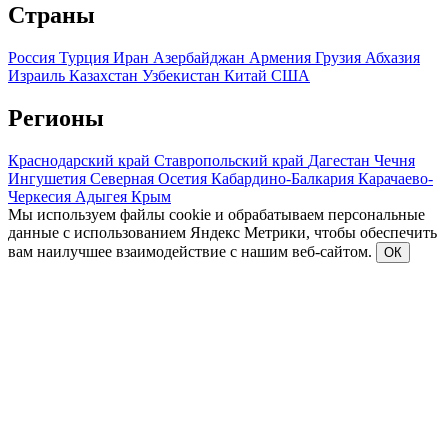
Страны
Россия
Турция
Иран
Азербайджан
Армения
Грузия
Абхазия
Израиль
Казахстан
Узбекистан
Китай
США
Регионы
Краснодарский край
Ставропольский край
Дагестан
Чечня
Ингушетия
Северная Осетия
Кабардино-Балкария
Карачаево-
Черкесия
Адыгея
Крым
Мы используем файлы cookie и обрабатываем персональные
данные с использованием Яндекс Метрики, чтобы обеспечить
вам наилучшее взаимодействие с нашим веб-сайтом.
ОК