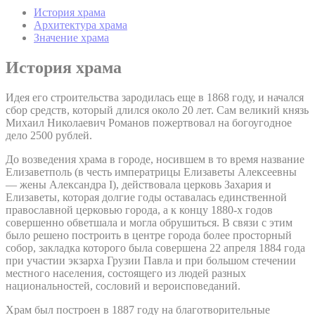
История храма
Архитектура храма
Значение храма
История храма
Идея его строительства зародилась еще в 1868 году, и начался
сбор средств, который длился около 20 лет. Сам великий князь
Михаил Николаевич Романов пожертвовал на богоугодное
дело 2500 рублей.
До возведения храма в городе, носившем в то время название
Елизаветполь (в честь императрицы Елизаветы Алексеевны
— жены Александра I), действовала церковь Захария и
Елизаветы, которая долгие годы оставалась единственной
православной церковью города, а к концу 1880-х годов
совершенно обветшала и могла обрушиться. В связи с этим
было решено построить в центре города более просторный
собор, закладка которого была совершена 22 апреля 1884 года
при участии экзарха Грузии Павла и при большом стечении
местного населения, состоящего из людей разных
национальностей, сословий и вероисповеданий.
Храм был построен в 1887 году на благотворительные