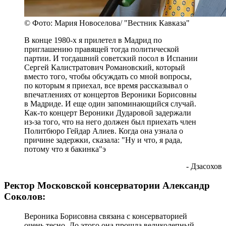
© Фото: Мария Новоселова/ "Вестник Кавказа"
В конце 1980-х я прилетел в Мадрид по
приглашению правящей тогда политической
партии. И тогдашний советский посол в Испании
Сергей Калистратович Романовский, который
вместо того, чтобы обсуждать со мной вопросы,
по которым я приехал, все время рассказывал о
впечатлениях от концертов Вероники Борисовны
в Мадриде. И еще один запоминающийся случай.
Как-то концерт Вероники Дударовой задержали
из-за того, что на него должен был приехать член
Политбюро Гейдар Алиев. Когда она узнала о
причине задержки, сказала: "Ну и что, я рада,
потому что я бакинка"э
- Дзасохов
Ректор Московской консерватории Александр
Соколов:
Вероника Борисовна связана с консерваторией
очень тесно. До этого она прошла великолепный