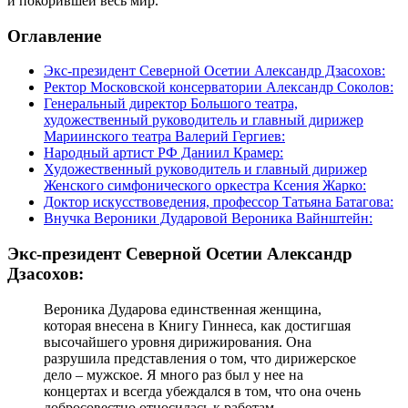
и покорившей весь мир.
Оглавление
Экс-президент Северной Осетии Александр Дзасохов:
Ректор Московской консерватории Александр Соколов:
Генеральный директор Большого театра,
художественный руководитель и главный дирижер
Мариинского театра Валерий Гергиев:
Народный артист РФ Даниил Крамер:
Художественный руководитель и главный дирижер
Женского симфонического оркестра Ксения Жарко:
Доктор искусствоведения, профессор Татьяна Батагова:
Внучка Вероники Дударовой Вероника Вайнштейн:
Экс-президент Северной Осетии Александр
Дзасохов:
Вероника Дударова единственная женщина,
которая внесена в Книгу Гиннеса, как достигшая
высочайшего уровня дирижирования. Она
разрушила представления о том, что дирижерское
дело – мужское. Я много раз был у нее на
концертах и всегда убеждался в том, что она очень
добросовестно относилась к работам