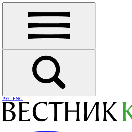
РУС
ENG