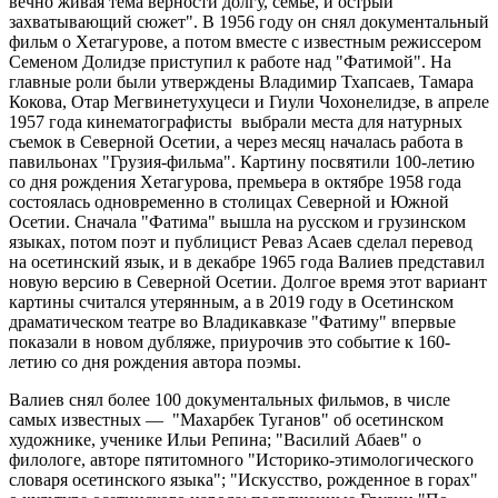
вечно живая тема верности долгу, семье, и острый
захватывающий сюжет". В 1956 году он снял документальный
фильм о Хетагурове, а потом вместе с известным режиссером
Семеном Долидзе приступил к работе над "Фатимой". На
главные роли были утверждены Владимир Тхапсаев, Тамара
Кокова, Отар Мегвинетухуцеси и Гиули Чохонелидзе, в апреле
1957 года кинематографисты выбрали места для натурных
съемок в Северной Осетии, а через месяц началась работа в
павильонах "Грузия-фильма". Картину посвятили 100-летию
со дня рождения Хетагурова, премьера в октябре 1958 года
состоялась одновременно в столицах Северной и Южной
Осетии. Сначала "Фатима" вышла на русском и грузинском
языках, потом поэт и публицист Реваз Асаев сделал перевод
на осетинский язык, и в декабре 1965 года Валиев представил
новую версию в Северной Осетии. Долгое время этот вариант
картины считался утерянным, а в 2019 году в Осетинском
драматическом театре во Владикавказе "Фатиму" впервые
показали в новом дубляже, приурочив это событие к 160-
летию со дня рождения автора поэмы.
Валиев снял более 100 документальных фильмов, в числе
самых известных — "Махарбек Туганов" об осетинском
художнике, ученике Ильи Репина; "Василий Абаев" о
филологе, авторе пятитомного "Историко-этимологического
словаря осетинского языка"; "Искусство, рожденное в горах"