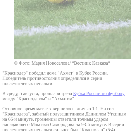
© Фото: Мария Новоселова/ “Вестник Кавказа“
"Краснодар" победил дома "Ахмат" в Кубке России.
Победитель противостояния определился в серии
послематчевых пенальти.
В среду, 5 августа, прошла встреча
Кубка России по футболу
между "Краснодаром" и "Ахматом".
Основное время матче завершилось вничью 1:1. На гол
"Краснодара", забитый полузащитником Даниилом Уткиным
на 66-й минуте, грозненцы ответили точным ударом
нападающего Максима Самородова на 93-й минуте. В серии
послематчевых пенальти сильнее был "Краснодар" (5:4).