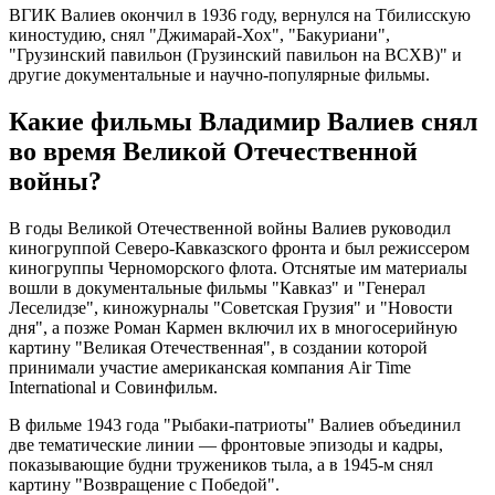
ВГИК Валиев окончил в 1936 году, вернулся на Тбилисскую
киностудию, снял "Джимарай-Хох", "Бакуриани",
"Грузинский павильон (Грузинский павильон на ВСХВ)" и
другие документальные и научно-популярные фильмы.
Какие фильмы Владимир Валиев снял
во время Великой Отечественной
войны?
В годы Великой Отечественной войны Валиев руководил
киногруппой Северо-Кавказского фронта и был режиссером
киногруппы Черноморского флота. Отснятые им материалы
вошли в документальные фильмы "Кавказ" и "Генерал
Леселидзе", киножурналы "Советская Грузия" и "Новости
дня", а позже Роман Кармен включил их в многосерийную
картину "Великая Отечественная", в создании которой
принимали участие американская компания Air Time
International и Совинфильм.
В фильме 1943 года "Рыбаки-патриоты" Валиев объединил
две тематические линии — фронтовые эпизоды и кадры,
показывающие будни тружеников тыла, а в 1945-м снял
картину "Возвращение с Победой".