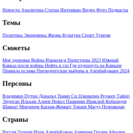
Новости
Аналитика
Статьи
Интервью
Видео
Фото
Подкасты
Темы
Политика
Экономика
Жизнь
Культура
Спорт
Туризм
Сюжеты
Мое здоровье
Война Израиля и Палестины 2023
Южный
Кавказ после войны
Нефть и газ
Где отдохнуть на Кавказе
Правила ислама
Президентские выборы в Азербайджане 2024
Персоны
Владимир Путин
Дональд Трамп
Си Цзиньпин
Реджеп Тайип
Эрдоган
Ильхам Алиев
Никол Пашинян
Ираклий Кобахидзе
Шавкат Мирзиеев
Касым-Жомарт Токаев
Масуд Пезешкиан
Страны
Россия
Турция
Иран
Азербайджан
Армения
Грузия
Абхазия