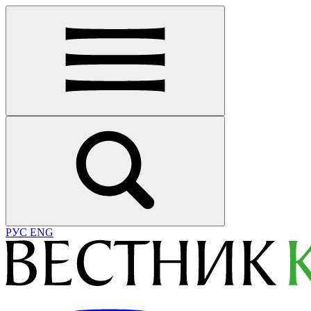
РУС
ENG