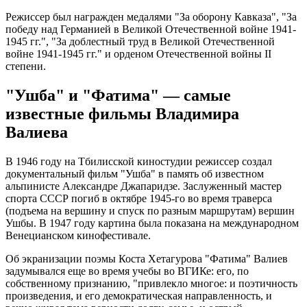
Режиссер был награжден медалями "За оборону Кавказа", "За
победу над Германией в Великой Отечественной войне 1941-
1945 гг.", "За доблестный труд в Великой Отечественной
войне 1941-1945 гг." и орденом Отечественной войны II
степени.
"Ушба" и "Фатима" — самые
известные фильмы Владимира
Валиева
В 1946 году на Тбилисской киностудии режиссер создал
документальный фильм "Ушба" в память об известном
альпинисте Александре Джапаридзе. Заслуженный мастер
спорта СССР погиб в октябре 1945-го во время траверса
(подъема на вершину и спуск по разным маршрутам) вершин
Ушбы. В 1947 году картина была показана на международном
Венецианском кинофестивале.
Об экранизации поэмы Коста Хетагурова "Фатима" Валиев
задумывался еще во время учебы во ВГИКе: его, по
собственному признанию, "привлекло многое: и поэтичность
произведения, и его демократическая направленность, и