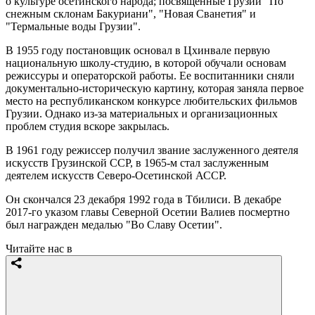
о культуре осетинского народа; посвященные Грузии "По
снежным склонам Бакуриани", "Новая Сванетия" и
"Термальные воды Грузии".
В 1955 году постановщик основал в Цхинвале первую
национальную школу-студию, в которой обучали основам
режиссуры и операторской работы. Ее воспитанники сняли
документально-историческую картину, которая заняла первое
место на республиканском конкурсе любительских фильмов
Грузии. Однако из-за материальных и организационных
проблем студия вскоре закрылась.
В 1961 году режиссер получил звание заслуженного деятеля
искусств Грузинской ССР, в 1965-м стал заслуженным
деятелем искусств Северо-Осетинской АССР.
Он скончался 23 декабря 1992 года в Тбилиси. В декабре
2017-го указом главы Северной Осетии Валиев посмертно
был награжден медалью "Во Славу Осетии".
Читайте нас в