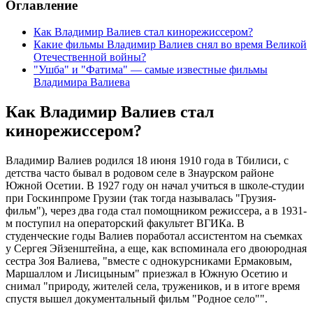
Оглавление
Как Владимир Валиев стал кинорежиссером?
Какие фильмы Владимир Валиев снял во время Великой
Отечественной войны?
"Ушба" и "Фатима" — самые известные фильмы
Владимира Валиева
Как Владимир Валиев стал
кинорежиссером?
Владимир Валиев родился 18 июня 1910 года в Тбилиси, с
детства часто бывал в родовом селе в Знаурском районе
Южной Осетии. В 1927 году он начал учиться в школе-студии
при Госкинпроме Грузии (так тогда называлась "Грузия-
фильм"), через два года стал помощником режиссера, а в 1931-
м поступил на операторский факультет ВГИКа. В
студенческие годы Валиев поработал ассистентом на съемках
у Сергея Эйзенштейна, а еще, как вспоминала его двоюродная
сестра Зоя Валиева, "вместе с однокурсниками Ермаковым,
Маршаллом и Лисицыным" приезжал в Южную Осетию и
снимал "природу, жителей села, тружеников, и в итоге время
спустя вышел документальный фильм "Родное село"".