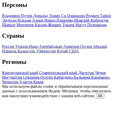
Персоны
Владимир Путин
Дональд Трамп
Си Цзиньпин
Реджеп Тайип
Эрдоган
Ильхам Алиев
Никол Пашинян
Ираклий Кобахидзе
Шавкат Мирзиеев
Касым-Жомарт Токаев
Масуд Пезешкиан
Страны
Россия
Турция
Иран
Азербайджан
Армения
Грузия
Абхазия
Израиль
Казахстан
Узбекистан
Китай
США
Регионы
Краснодарский край
Ставропольский край
Дагестан
Чечня
Ингушетия
Северная Осетия
Кабардино-Балкария
Карачаево-
Черкесия
Адыгея
Крым
Мы используем файлы cookie и обрабатываем персональные
данные с использованием Яндекс Метрики, чтобы обеспечить
вам наилучшее взаимодействие с нашим веб-сайтом.
ОК