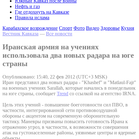
Южный Кавказ после войны
Нефть и газ
Где отдохнуть на Кавказе
Правила ислама
Карабахское возрождение
Спорт
Фото
Видео
Здоровье
Кухня
Вестник Кавказа
—
Все новости
Иранская армия на учениях
использовала два новых радара на юге
страны
Опубликовано: 15:40, 22 фев 2012 (UTC+3 MSK)
Иран представил два новых радара - "Khashef" и "Matlaul-Fajr"
на военных учениях Sarallah, которые начались в понедельник
на юге страны, сообщает
Trend
со ссылкой на агентство IRNA.
Цель этих учений - повышение боеготовности сил ПВО, в
частности, интегрированной сети противовоздушной
обороны с акцентом на современную оборонительную
тактику. Маневры призваны повысить готовность Ирана к
отражению угроз, в частности, к возможности совершения
атак на густонаселенные районы, уязвимые центры и ядерные
объекты.