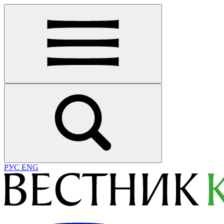
РУС
ENG