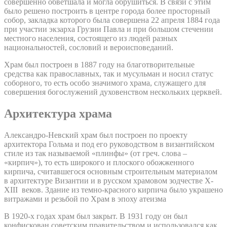
совершенно обветшала и могла обрушиться. В связи с этим
было решено построить в центре города более просторный
собор, закладка которого была совершена 22 апреля 1884 года
при участии экзарха Грузии Павла и при большом стечении
местного населения, состоящего из людей разных
национальностей, сословий и вероисповеданий.
Храм был построен в 1887 году на благотворительные
средства как православных, так и мусульман и носил статус
соборного, то есть особо значимого храма, служащего для
совершения богослужений духовенством нескольких церквей.
Архитектура храма
Александро-Невский храм был построен по проекту
архитектора Гольма и под его руководством в византийском
стиле из так называемой «плинфы» (от греч. слова –
«кирпич»), то есть широкого и плоского обожженного
кирпича, считавшегося основным строительным материалом
в архитектуре Византии и в русском храмовом зодчестве X-
XIII веков. Здание из темно-красного кирпича было украшено
витражами и резьбой по Храм в эпоху атеизма
В 1920-х годах храм был закрыт. В 1931 году он был
конфискован советским правительством и использовался как