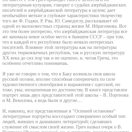
литературным кулуарам, говорит о судьбах азербайджанских
писателей и азербайджанской литературы в целом; дает
необычайно меткие и глубокие характеристики творчеству
того же Ф. Годжи, Р. Рзы, Ю. Самедоглу, рассказывает об
одной из малоизвестных страниц жизни М. Ибрагимова. Все
это тем более интересно, что азербайджанская литература все
же занимала некое особое место в бывшем СССР – при том,
что в каждой его республике было немало интересных
писателей. Влияние этой литературы как на литературы
других тюркоязычных республик, так и русскую литературу
ХХ века до сих пор так и не оценено, и, читая Грича, это
особенно отчетливо понимаешь.
Я уже не говорю о том, что в Баку возникла своя школа
русской поэзии, вполне способная соперничать по силе
художественного своеобразия и выражения с одесской, но
тоже, увы, неоцененная по достоинству. В книге представлен
портрет лишь двух представителей этой школы – В. Портнова
и М. Векилова, а ведь были и другие…
И, наконец, все представленные в "Осенней остановке"
литературные портреты воссоздают совершенно особый тип
людей, живших и дышавших литературой; сделавших
служение ей смыслом своей жизни. Грич назвал очерк о В.