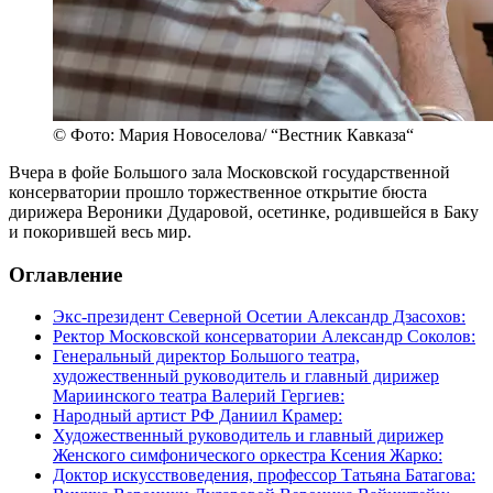
© Фото: Мария Новоселова/ “Вестник Кавказа“
Вчера в фойе Большого зала Московской государственной
консерватории прошло торжественное открытие бюста
дирижера Вероники Дударовой, осетинке, родившейся в Баку
и покорившей весь мир.
Оглавление
Экс-президент Северной Осетии Александр Дзасохов:
Ректор Московской консерватории Александр Соколов:
Генеральный директор Большого театра,
художественный руководитель и главный дирижер
Мариинского театра Валерий Гергиев:
Народный артист РФ Даниил Крамер:
Художественный руководитель и главный дирижер
Женского симфонического оркестра Ксения Жарко:
Доктор искусствоведения, профессор Татьяна Батагова: