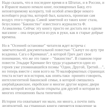
Надо сказать, что в последнее время и в Штатах, и в России, и
в Израиле вышло немало книг, посвященных Баку, его
неповторимому колориту, той особой атмосфере некого
всеобщего родства, которой был, казалось, пронизан сам
воздух этого города. Самой заметной из таких книг стала,
безусловно "Бакинство" известного журналиста Ф.
Агамалиева. Сейчас эту книгу просто не достать ни в одном
магазине – она передается из рук в руки, как в старые добрые
времена.
Но в "Осенней остановке" читателя ждет встреча с
замечательной документальной повестью "Скачут по аулу три
всадника. Сага о Криманах", в которой Грич дает свое
понимание, что же это такое – "бакинство". В главном герое
повести Эльдаре Кримане без труда угадывается один из
героев уже упоминавшейся поэмы "Один, Другой, Третий…",
но теперь вместе с ним всего на 70 малоформатных страницах
текста встает вся история, как опять-таки принято говорить,
интеллигентной бакинской семьи, в которой смешались
азербайджанские, еврейские и многие другие корни; двери
дома которой всегда были открыты для друзей и которая во
многих отношениях была типичной.
История эта охватывает ни мало, ни много, а почти пять
десятилетий, на страницах книги сменяется поколение за