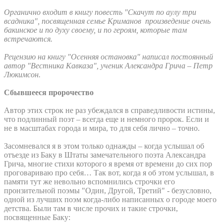
Органично входит в книгу повесть "Скачут по аулу три
всадника", посвященная семье Криманов произведение очень
бакинское и по духу своему, и по героям, которые там
встречаются.
Рецензию на книгу "Осенняя остановка" написал постоянный
автор "Вестника Кавказа", ученик Александра Грича – Петр
Люкимсон.
Сбывшееся пророчество
Автор этих строк не раз убеждался в справедливости истины,
что подлинный поэт – всегда еще и немного пророк. Если и
не в масштабах города и мира, то для себя лично – точно.
Засомневался я в этом только однажды – когда услышал об
отъезде из Баку в Штаты замечательного поэта Александра
Грича, многие стихи которого я время от времени до сих пор
проговариваю про себя… Так вот, когда я об этом услышал, в
памяти тут же невольно вспомнились строчки его
пронзительной поэмы "Один, Другой, Третий" - безусловно,
одной из лучших поэм когда-либо написанных о городе моего
детства. Были там в числе прочих и такие строчки,
посвященные Баку: