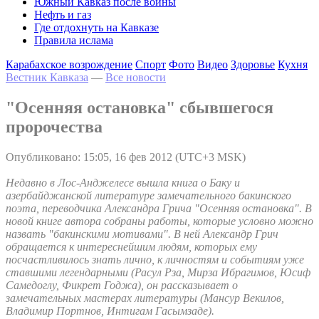
Южный Кавказ после войны
Нефть и газ
Где отдохнуть на Кавказе
Правила ислама
Карабахское возрождение
Спорт
Фото
Видео
Здоровье
Кухня
Вестник Кавказа
—
Все новости
"Осенняя остановка" сбывшегося
пророчества
Опубликовано: 15:05, 16 фев 2012 (UTC+3 MSK)
Недавно в Лос-Анджелесе вышла книга о Баку и
азербайджанской литературе замечательного бакинского
поэта, переводчика Александра Грича "Осенняя остановка". В
новой книге автора собраны работы, которые условно можно
назвать "бакинскими мотивами". В ней Александр Грич
обращается к интереснейшим людям, которых ему
посчастливилось знать лично, к личностям и событиям уже
ставшими легендарными (Расул Рза, Мирза Ибрагимов, Юсиф
Самедоглу, Фикрет Годжа), он рассказывает о
замечательных мастерах литературы (Мансур Векилов,
Владимир Портнов, Интигам Гасымзаде).