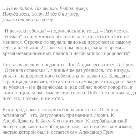
…Не выбирал. Так вышло. Выпал нумер.
Покуда здесь живу. И где б ни умер,
Далеко от него не убегу.
"И все-таки убежал! – подумалось мне тогда. – Разумеется,
"убежал" в силу многих обстоятельств, но суть от этого не
меняется. Строчки-то звучали явно как пророчество самому
себе, а не сбылись! Такое уж нам, видно, выпало время –
время невыполненных планов и несбывшихся пророчеств".
Листая вышедшую недавно в Лос-Анджелесе книгу А. Грича
"Осенняя остановка", я лишь еще раз убедился, что никуда,
увы, от напророченного себе поэты не деваются. Каждая ее
страница доказывает, что автор и в самом деле никуда от Баку
не убежал – и в физическом, и, как сейчас любят говорить, в
экзистенциальном смысле этого слова. Побег не состоялся, да
поэт его, похоже, и не хотел.
Если продолжить говорить банальности, то "Осенняя
остановка" - это, безусловно, признание в любви. К
Азербайджану. К Баку. К его жителям. К азербайджанской
литературе как на азербайджанском, так и на русском языке,
частью которой был и остается сам Александр Грич.