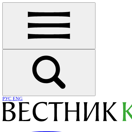
РУС
ENG