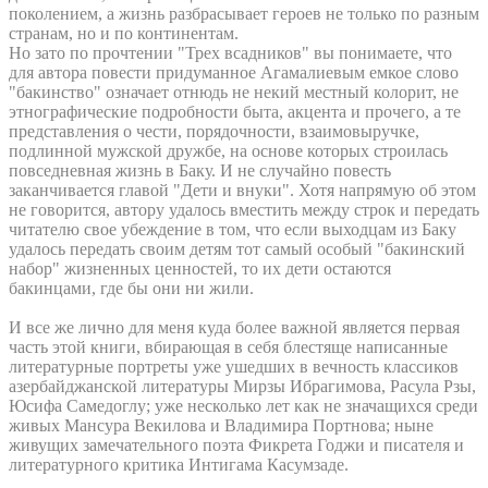
поколением, а жизнь разбрасывает героев не только по разным
странам, но и по континентам.
Но зато по прочтении "Трех всадников" вы понимаете, что
для автора повести придуманное Агамалиевым емкое слово
"бакинство" означает отнюдь не некий местный колорит, не
этнографические подробности быта, акцента и прочего, а те
представления о чести, порядочности, взаимовыручке,
подлинной мужской дружбе, на основе которых строилась
повседневная жизнь в Баку. И не случайно повесть
заканчивается главой "Дети и внуки". Хотя напрямую об этом
не говорится, автору удалось вместить между строк и передать
читателю свое убеждение в том, что если выходцам из Баку
удалось передать своим детям тот самый особый "бакинский
набор" жизненных ценностей, то их дети остаются
бакинцами, где бы они ни жили.
И все же лично для меня куда более важной является первая
часть этой книги, вбирающая в себя блестяще написанные
литературные портреты уже ушедших в вечность классиков
азербайджанской литературы Мирзы Ибрагимова, Расула Рзы,
Юсифа Самедоглу; уже несколько лет как не значащихся среди
живых Мансура Векилова и Владимира Портнова; ныне
живущих замечательного поэта Фикрета Годжи и писателя и
литературного критика Интигама Касумзаде.