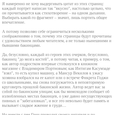
Я намеренно не хочу выдергивать цитат из этих страниц:
каждый портрет написан так "вкусно", настолько цельно, что
он прочитывается как стихотворение – на одном дыхании.
Выбирать какой-то фрагмент – значит, лишь портить общее
впечатление.
А потому позволяю себе ограничиться несколькими
соображениями о том, почему эти страницы будут прочитаны
с удовольствием любым читателем, а не только нынешними и
бывшими бакинцами.
Да, безусловно, каждый из героев этих очерков, безусловно,
бакинец "до мозга костей", и потому читая, к примеру, о том,
как автор подростком впервые столкнулся в книжном
магазине с Владимиром Портновым; как Интигам Касумзаде
"взял", то есть купил машину, а Мансур Векилов к ужасу
хозяина взобрался на ее капот или о встрече Фикрета Годжи
со школьниками, вы снова погружаетесь в неповторимую
круговерть прошлой бакинской жизни. Автор ведет вас за
собой по бакинским улицам; как бы мимоходом сообщает об
излюбленных местах бакинцев, о уже давно несуществующих
пивных и "забегаловках", и все это невольно будит память и
вызывает сладкое жжение в груди…
Но вместе с тем Грич проводит своего читателя и по