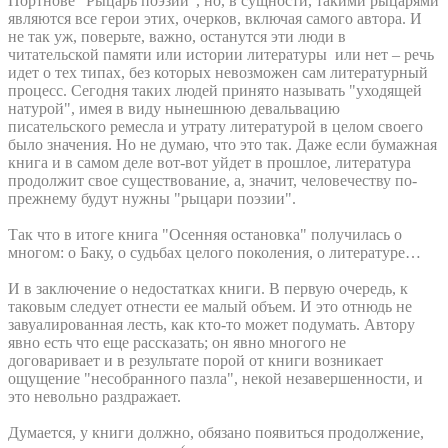
Портнове "Рыцарь поэзии", но, в сущности, такими рыцарями
являются все герои этих, очерков, включая самого автора. И
не так уж, поверьте, важно, останутся эти люди в
читательской памяти или истории литературы или нет – речь
идет о тех типах, без которых невозможен сам литературный
процесс. Сегодня таких людей принято называть "уходящей
натурой", имея в виду нынешнюю девальвацию
писательского ремесла и утрату литературой в целом своего
было значения. Но не думаю, что это так. Даже если бумажная
книга и в самом деле вот-вот уйдет в прошлое, литература
продолжит свое существование, а, значит, человечеству по-
прежнему будут нужны "рыцари поэзии".
Так что в итоге книга "Осенняя остановка" получилась о
многом: о Баку, о судьбах целого поколения, о литературе…
И в заключение о недостатках книги. В первую очередь, к
таковым следует отнести ее малый объем. И это отнюдь не
завуалированная лесть, как кто-то может подумать. Автору
явно есть что еще рассказать; он явно многого не
договаривает и в результате порой от книги возникает
ощущение "несобранного пазла", некой незавершенности, и
это невольно раздражает.
Думается, у книги должно, обязано появиться продолжение,