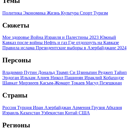
Темы
Политика
Экономика
Жизнь
Культура
Спорт
Туризм
Сюжеты
Мое здоровье
Война Израиля и Палестины 2023
Южный
Кавказ после войны
Нефть и газ
Где отдохнуть на Кавказе
Правила ислама
Президентские выборы в Азербайджане 2024
Персоны
Владимир Путин
Дональд Трамп
Си Цзиньпин
Реджеп Тайип
Эрдоган
Ильхам Алиев
Никол Пашинян
Ираклий Кобахидзе
Шавкат Мирзиеев
Касым-Жомарт Токаев
Масуд Пезешкиан
Страны
Россия
Турция
Иран
Азербайджан
Армения
Грузия
Абхазия
Израиль
Казахстан
Узбекистан
Китай
США
Регионы