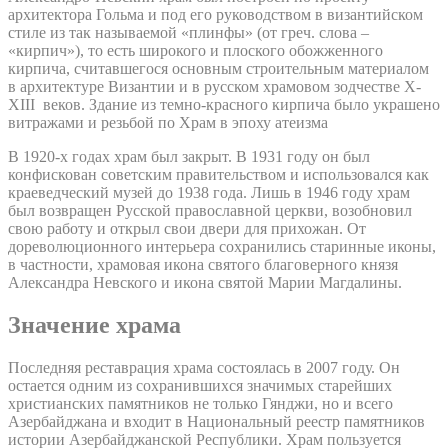
архитектора Гольма и под его руководством в византийском
стиле из так называемой «плинфы» (от греч. слова –
«кирпич»), то есть широкого и плоского обожженного
кирпича, считавшегося основным строительным материалом
в архитектуре Византии и в русском храмовом зодчестве X-
XIII веков. Здание из темно-красного кирпича было украшено
витражами и резьбой по Храм в эпоху атеизма
В 1920-х годах храм был закрыт. В 1931 году он был
конфискован советским правительством и использовался как
краеведческий музей до 1938 года. Лишь в 1946 году храм
был возвращен Русской православной церкви, возобновил
свою работу и открыл свои двери для прихожан. От
дореволюционного интерьера сохранились старинные иконы,
в частности, храмовая икона святого благоверного князя
Александра Невского и икона святой Марии Магдалины.
Значение храма
Последняя реставрация храма состоялась в 2007 году. Он
остается одним из сохранившихся значимых старейших
христианских памятников не только Гянджи, но и всего
Азербайджана и входит в Национальный реестр памятников
истории Азербайджанской Республики. Храм пользуется