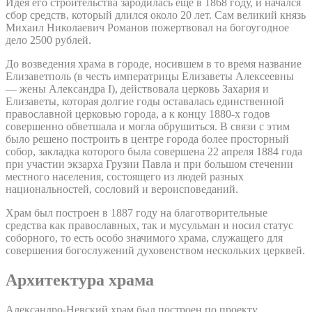
Идея его строительства зародилась еще в 1868 году, и начался
сбор средств, который длился около 20 лет. Сам великий князь
Михаил Николаевич Романов пожертвовал на богоугодное
дело 2500 рублей.
До возведения храма в городе, носившем в то время название
Елизаветполь (в честь императрицы Елизаветы Алексеевны
— жены Александра I), действовала церковь Захария и
Елизаветы, которая долгие годы оставалась единственной
православной церковью города, а к концу 1880-х годов
совершенно обветшала и могла обрушиться. В связи с этим
было решено построить в центре города более просторный
собор, закладка которого была совершена 22 апреля 1884 года
при участии экзарха Грузии Павла и при большом стечении
местного населения, состоящего из людей разных
национальностей, сословий и вероисповеданий.
Храм был построен в 1887 году на благотворительные
средства как православных, так и мусульман и носил статус
соборного, то есть особо значимого храма, служащего для
совершения богослужений духовенством нескольких церквей.
Архитектура храма
Александро-Невский храм был построен по проекту