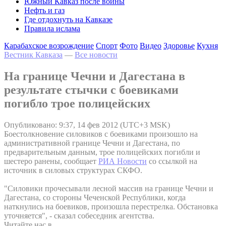
Южный Кавказ после войны
Нефть и газ
Где отдохнуть на Кавказе
Правила ислама
Карабахское возрождение
Спорт
Фото
Видео
Здоровье
Кухня
Вестник Кавказа
—
Все новости
На границе Чечни и Дагестана в
результате стычки с боевиками
погибло трое полицейских
Опубликовано: 9:37, 14 фев 2012 (UTC+3 MSK)
Боестолкновение силовиков с боевиками произошло на
административной границе Чечни и Дагестана, по
предварительным данным, трое полицейских погибли и
шестеро ранены, сообщает
РИА Новости
со ссылкой на
источник в силовых структурах СКФО.
"Силовики прочесывали лесной массив на границе Чечни и
Дагестана, со стороны Чеченской Республики, когда
наткнулись на боевиков, произошла перестрелка. Обстановка
уточняется", - сказал собеседник агентства.
Читайте нас в