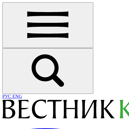
РУС
ENG