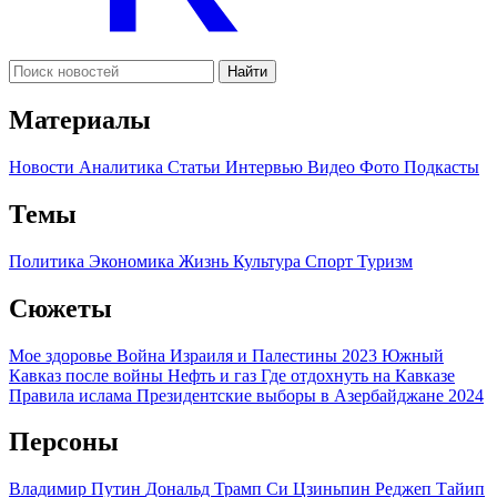
Найти
Материалы
Новости
Аналитика
Статьи
Интервью
Видео
Фото
Подкасты
Темы
Политика
Экономика
Жизнь
Культура
Спорт
Туризм
Сюжеты
Мое здоровье
Война Израиля и Палестины 2023
Южный
Кавказ после войны
Нефть и газ
Где отдохнуть на Кавказе
Правила ислама
Президентские выборы в Азербайджане 2024
Персоны
Владимир Путин
Дональд Трамп
Си Цзиньпин
Реджеп Тайип