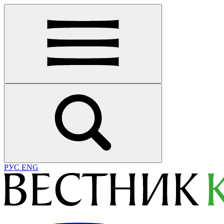
РУС
ENG