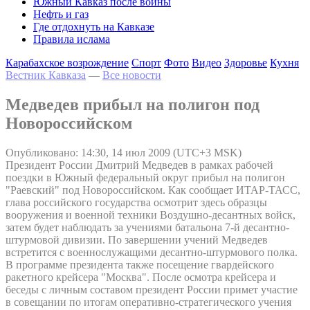
Южный Кавказ после войны
Нефть и газ
Где отдохнуть на Кавказе
Правила ислама
Карабахское возрождение
Спорт
Фото
Видео
Здоровье
Кухня
Вестник Кавказа
—
Все новости
Медведев прибыл на полигон под
Новороссийском
Опубликовано: 14:30, 14 июл 2009 (UTC+3 MSK)
Президент России Дмитрий Медведев в рамках рабочей
поездки в Южный федеральный округ прибыл на полигон
"Раевский" под Новороссийском. Как сообщает ИТАР-ТАСС,
глава российского государства осмотрит здесь образцы
вооружения и военной техники Воздушно-десантных войск,
затем будет наблюдать за учениями батальона 7-й десантно-
штурмовой дивизии. По завершении учений Медведев
встретится с военнослужащими десантно-штурмового полка.
В программе президента также посещение гвардейского
ракетного крейсера "Москва". После осмотра крейсера и
беседы с личным составом президент России примет участие
в совещании по итогам оперативно-стратегического учения