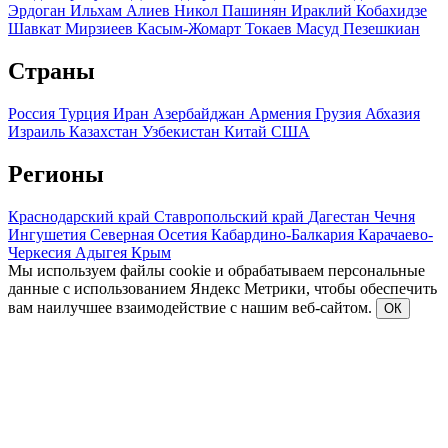
Эрдоган
Ильхам Алиев
Никол Пашинян
Ираклий Кобахидзе
Шавкат Мирзиеев
Касым-Жомарт Токаев
Масуд Пезешкиан
Страны
Россия
Турция
Иран
Азербайджан
Армения
Грузия
Абхазия
Израиль
Казахстан
Узбекистан
Китай
США
Регионы
Краснодарский край
Ставропольский край
Дагестан
Чечня
Ингушетия
Северная Осетия
Кабардино-Балкария
Карачаево-
Черкесия
Адыгея
Крым
Мы используем файлы cookie и обрабатываем персональные
данные с использованием Яндекс Метрики, чтобы обеспечить
вам наилучшее взаимодействие с нашим веб-сайтом.
ОК