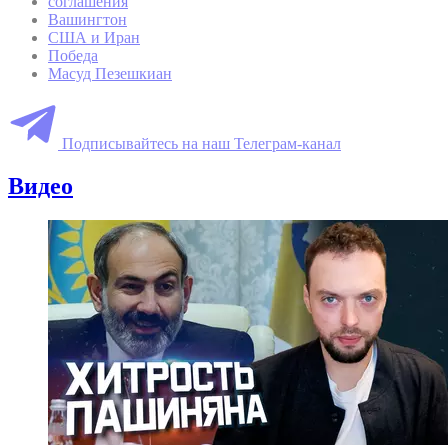
соглашения
Вашингтон
США и Иран
Победа
Масуд Пезешкиан
Подписывайтесь на наш Телеграм-канал
Видео