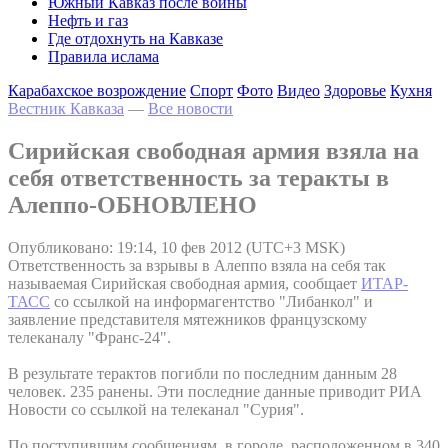
Южный Кавказ после войны
Нефть и газ
Где отдохнуть на Кавказе
Правила ислама
Карабахское возрождение
Спорт
Фото
Видео
Здоровье
Кухня
Вестник Кавказа
—
Все новости
Сирийская свободная армия взяла на
себя ответственность за теракты в
Алеппо-ОБНОВЛЕНО
Опубликовано: 19:14, 10 фев 2012 (UTC+3 MSK)
Ответственность за взрывы в Алеппо взяла на себя так
называемая Сирийская свободная армия, сообщает
ИТАР-
ТАСС
со ссылкой на информагентство "Либанкол" и
заявление представителя мятежников французскому
телеканалу "Франс-24".
В результате терактов погибли по последним данным 28
человек. 235 ранены. Эти последние данные приводит РИА
Новости со ссылкой на телеканал "Сурия".
По поступившим сообщениям, в городе, расположенном в 340