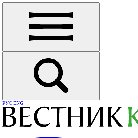
РУС
ENG