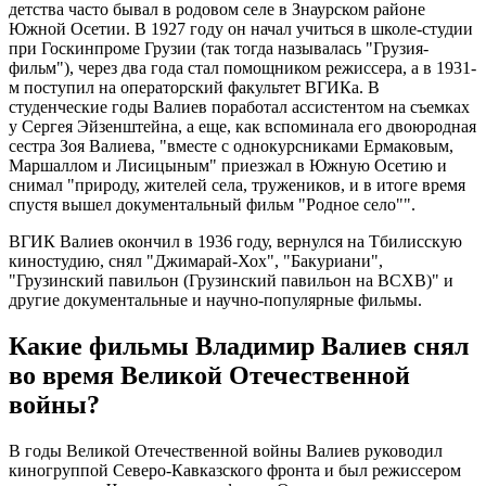
детства часто бывал в родовом селе в Знаурском районе
Южной Осетии. В 1927 году он начал учиться в школе-студии
при Госкинпроме Грузии (так тогда называлась "Грузия-
фильм"), через два года стал помощником режиссера, а в 1931-
м поступил на операторский факультет ВГИКа. В
студенческие годы Валиев поработал ассистентом на съемках
у Сергея Эйзенштейна, а еще, как вспоминала его двоюродная
сестра Зоя Валиева, "вместе с однокурсниками Ермаковым,
Маршаллом и Лисицыным" приезжал в Южную Осетию и
снимал "природу, жителей села, тружеников, и в итоге время
спустя вышел документальный фильм "Родное село"".
ВГИК Валиев окончил в 1936 году, вернулся на Тбилисскую
киностудию, снял "Джимарай-Хох", "Бакуриани",
"Грузинский павильон (Грузинский павильон на ВСХВ)" и
другие документальные и научно-популярные фильмы.
Какие фильмы Владимир Валиев снял
во время Великой Отечественной
войны?
В годы Великой Отечественной войны Валиев руководил
киногруппой Северо-Кавказского фронта и был режиссером