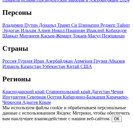
Персоны
Владимир Путин
Дональд Трамп
Си Цзиньпин
Реджеп Тайип
Эрдоган
Ильхам Алиев
Никол Пашинян
Ираклий Кобахидзе
Шавкат Мирзиеев
Касым-Жомарт Токаев
Масуд Пезешкиан
Страны
Россия
Турция
Иран
Азербайджан
Армения
Грузия
Абхазия
Израиль
Казахстан
Узбекистан
Китай
США
Регионы
Краснодарский край
Ставропольский край
Дагестан
Чечня
Ингушетия
Северная Осетия
Кабардино-Балкария
Карачаево-
Черкесия
Адыгея
Крым
Мы используем файлы cookie и обрабатываем персональные
данные с использованием Яндекс Метрики, чтобы обеспечить
вам наилучшее взаимодействие с нашим веб-сайтом.
ОК