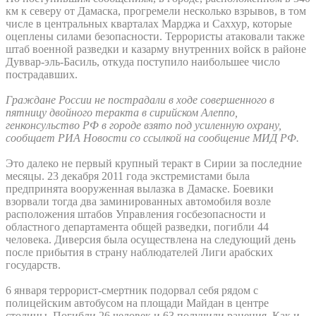
км к северу от Дамаска, прогремели несколько взрывов, в том
числе в центральных кварталах Марджа и Саххур, которые
оцеплены силами безопасности. Террористы атаковали также
штаб военной разведки и казарму внутренних войск в районе
Дуввар-эль-Басиль, откуда поступило наибольшее число
пострадавших.
Граждане России не пострадали в ходе совершенного в
пятницу двойного теракта в сирийском Алеппо,
генконсульство РФ в городе взято под усиленную охрану,
сообщает РИА Новости со ссылкой на сообщение МИД РФ.
Это далеко не первый крупный теракт в Сирии за последние
месяцы. 23 декабря 2011 года экстремистами была
предпринята вооруженная вылазка в Дамаске. Боевики
взорвали тогда два заминированных автомобиля возле
расположения штабов Управления госбезопасности и
областного департамента общей разведки, погибли 44
человека. Диверсия была осуществлена на следующий день
после прибытия в страну наблюдателей Лиги арабских
государств.
6 января террорист-смертник подорвал себя рядом с
полицейским автобусом на площади Майдан в центре
столицы. Погибли 26 человек и 63 получили ранения. Как и