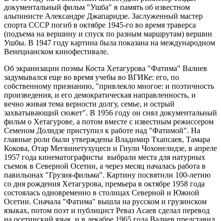
документальный фильм "Ушба" в память об известном
альпинисте Александре Джапаридзе. Заслуженный мастер
спорта СССР погиб в октябре 1945-го во время траверса
(подъема на вершину и спуск по разным маршрутам) вершин
Ушбы. В 1947 году картина была показана на международном
Венецианском кинофестивале.
Об экранизации поэмы Коста Хетагурова "Фатима" Валиев
задумывался еще во время учебы во ВГИКе: его, по
собственному признанию, "привлекло многое: и поэтичность
произведения, и его демократическая направленность, и
вечно живая тема верности долгу, семье, и острый
захватывающий сюжет". В 1956 году он снял документальный
фильм о Хетагурове, а потом вместе с известным режиссером
Семеном Долидзе приступил к работе над "Фатимой". На
главные роли были утверждены Владимир Тхапсаев, Тамара
Кокова, Отар Мегвинетухуцеси и Гиули Чохонелидзе, в апреле
1957 года кинематографисты выбрали места для натурных
съемок в Северной Осетии, а через месяц началась работа в
павильонах "Грузия-фильма". Картину посвятили 100-летию
со дня рождения Хетагурова, премьера в октябре 1958 года
состоялась одновременно в столицах Северной и Южной
Осетии. Сначала "Фатима" вышла на русском и грузинском
языках, потом поэт и публицист Реваз Асаев сделал перевод
на осетинский язык, и в декабре 1965 года Валиев представил