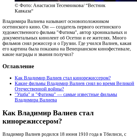
© Фото: Анастасия Тесемникова/ “Вестник
Кавказа“
Владимира Валиева называют основоположником
осетинского кино. Он — создатель первого осетинского
художественного фильма "Фатима", автор хроникальных и
документальных кинолент об Осетии и ее жителях. Много
фильмов снял режиссер и о Грузии. Где учился Валиев, какая
его картина была показана на Венецианском кинофестивале,
какие награды и звания получил?
Оглавление
Как Владимир Валиев стал кинорежиссером?
Какие фильмы Владимир Валиев снял во время Великой
Отечественной войны?
"Ушба" и "Фатима" — самые известные фильмы
Владимира Валиева
Как Владимир Валиев стал
кинорежиссером?
Владимир Валиев родился 18 июня 1910 года в Тбилиси, с