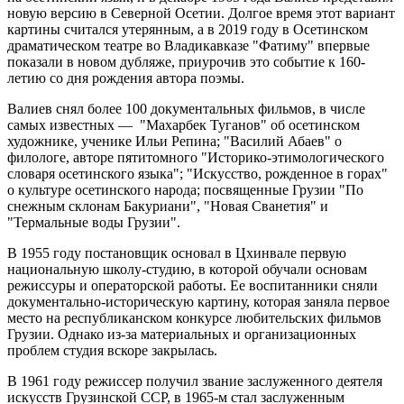
новую версию в Северной Осетии. Долгое время этот вариант
картины считался утерянным, а в 2019 году в Осетинском
драматическом театре во Владикавказе "Фатиму" впервые
показали в новом дубляже, приурочив это событие к 160-
летию со дня рождения автора поэмы.
Валиев снял более 100 документальных фильмов, в числе
самых известных — "Махарбек Туганов" об осетинском
художнике, ученике Ильи Репина; "Василий Абаев" о
филологе, авторе пятитомного "Историко-этимологического
словаря осетинского языка"; "Искусство, рожденное в горах"
о культуре осетинского народа; посвященные Грузии "По
снежным склонам Бакуриани", "Новая Сванетия" и
"Термальные воды Грузии".
В 1955 году постановщик основал в Цхинвале первую
национальную школу-студию, в которой обучали основам
режиссуры и операторской работы. Ее воспитанники сняли
документально-историческую картину, которая заняла первое
место на республиканском конкурсе любительских фильмов
Грузии. Однако из-за материальных и организационных
проблем студия вскоре закрылась.
В 1961 году режиссер получил звание заслуженного деятеля
искусств Грузинской ССР, в 1965-м стал заслуженным