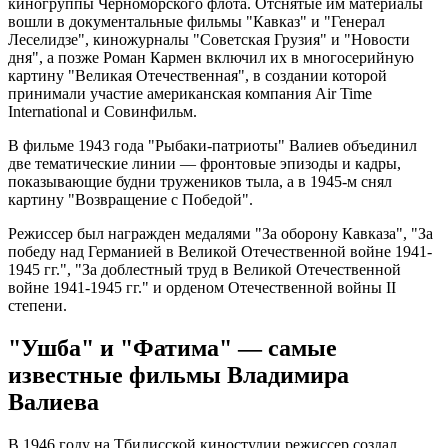
киногруппы Черноморского флота. Отснятые им материалы
вошли в документальные фильмы "Кавказ" и "Генерал
Леселидзе", киножурналы "Советская Грузия" и "Новости
дня", а позже Роман Кармен включил их в многосерийную
картину "Великая Отечественная", в создании которой
принимали участие американская компания Air Time
International и Совинфильм.
В фильме 1943 года "Рыбаки-патриоты" Валиев объединил
две тематические линии — фронтовые эпизоды и кадры,
показывающие будни тружеников тыла, а в 1945-м снял
картину "Возвращение с Победой".
Режиссер был награжден медалями "За оборону Кавказа", "За
победу над Германией в Великой Отечественной войне 1941-
1945 гг.", "За доблестный труд в Великой Отечественной
войне 1941-1945 гг." и орденом Отечественной войны II
степени.
"Ушба" и "Фатима" — самые
известные фильмы Владимира
Валиева
В 1946 году на Тбилисской киностудии режиссер создал