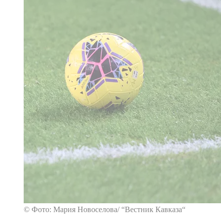
© Фото: Мария Новоселова/ “Вестник Кавказа“