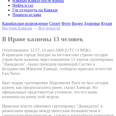
Южный Кавказ после войны
Нефть и газ
Где отдохнуть на Кавказе
Правила ислама
Карабахское возрождение
Спорт
Фото
Видео
Здоровье
Кухня
Вестник Кавказа
—
Все новости
В Иране казнены 13 человек
Опубликовано: 12:57, 14 июл 2009 (UTC+3 MSK)
В иранском городе Захедан на юго-востоке страны сегодня
утром были казнены через повешение 13 членов группировки
"Джандалла", сказал прокурор провинций Систан и
Белуджистан Ибрагим Хамиди, сообщило иранское агентстве
Fars News.
Брат лидера группировки Абдолмалек Риги не был сегодня
казнен, как предполагалось ранее, сказал Хамиди. Но
официальные представители уточнили, что его казнь
назначена на конец этой недели.
Иранские власти обвиняют группировку "Джандалла" в
разжигании вражды между шиитским большинством и
суннитским меньшинством, а также в контрабанде наркотиков