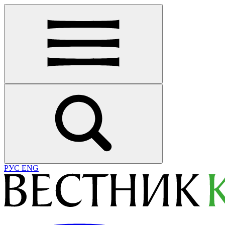
РУС
ENG