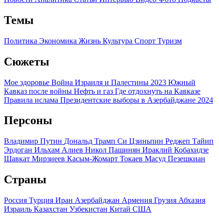
Темы
Политика
Экономика
Жизнь
Культура
Спорт
Туризм
Сюжеты
Мое здоровье
Война Израиля и Палестины 2023
Южный
Кавказ после войны
Нефть и газ
Где отдохнуть на Кавказе
Правила ислама
Президентские выборы в Азербайджане 2024
Персоны
Владимир Путин
Дональд Трамп
Си Цзиньпин
Реджеп Тайип
Эрдоган
Ильхам Алиев
Никол Пашинян
Ираклий Кобахидзе
Шавкат Мирзиеев
Касым-Жомарт Токаев
Масуд Пезешкиан
Страны
Россия
Турция
Иран
Азербайджан
Армения
Грузия
Абхазия
Израиль
Казахстан
Узбекистан
Китай
США