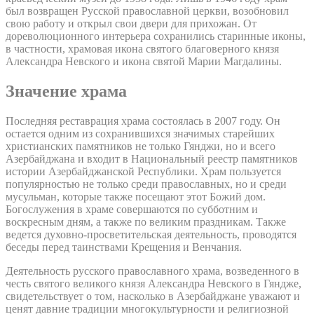
был возвращен Русской православной церкви, возобновил
свою работу и открыл свои двери для прихожан. От
дореволюционного интерьера сохранились старинные иконы,
в частности, храмовая икона святого благоверного князя
Александра Невского и икона святой Марии Магдалины.
Значение храма
Последняя реставрация храма состоялась в 2007 году. Он
остается одним из сохранившихся значимых старейших
христианских памятников не только Гянджи, но и всего
Азербайджана и входит в Национальный реестр памятников
истории Азербайджанской Республики. Храм пользуется
популярностью не только среди православных, но и среди
мусульман, которые также посещают этот Божий дом.
Богослужения в храме совершаются по субботним и
воскресным дням, а также по великим праздникам. Также
ведется духовно-просветительская деятельность, проводятся
беседы перед таинствами Крещения и Венчания.
Деятельность русского православного храма, возведенного в
честь святого великого князя Александра Невского в Гяндже,
свидетельствует о том, насколько в Азербайджане уважают и
ценят давние традиции многокультурности и религиозной