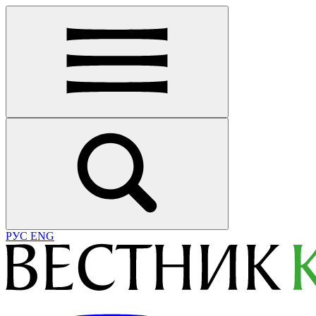
РУС
ENG