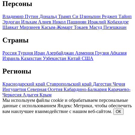
Персоны
Владимир Путин
Дональд Трамп
Си Цзиньпин
Реджеп Тайип
Эрдоган
Ильхам Алиев
Никол Пашинян
Ираклий Кобахидзе
Шавкат Мирзиеев
Касым-Жомарт Токаев
Масуд Пезешкиан
Страны
Россия
Турция
Иран
Азербайджан
Армения
Грузия
Абхазия
Израиль
Казахстан
Узбекистан
Китай
США
Регионы
Краснодарский край
Ставропольский край
Дагестан
Чечня
Ингушетия
Северная Осетия
Кабардино-Балкария
Карачаево-
Черкесия
Адыгея
Крым
Мы используем файлы cookie и обрабатываем персональные
данные с использованием Яндекс Метрики, чтобы обеспечить
вам наилучшее взаимодействие с нашим веб-сайтом.
ОК