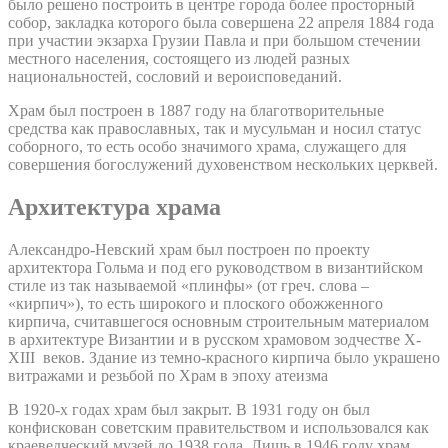
было решено построить в центре города более просторный
собор, закладка которого была совершена 22 апреля 1884 года
при участии экзарха Грузии Павла и при большом стечении
местного населения, состоящего из людей разных
национальностей, сословий и вероисповеданий.
Храм был построен в 1887 году на благотворительные
средства как православных, так и мусульман и носил статус
соборного, то есть особо значимого храма, служащего для
совершения богослужений духовенством нескольких церквей.
Архитектура храма
Александро-Невский храм был построен по проекту
архитектора Гольма и под его руководством в византийском
стиле из так называемой «плинфы» (от греч. слова –
«кирпич»), то есть широкого и плоского обожженного
кирпича, считавшегося основным строительным материалом
в архитектуре Византии и в русском храмовом зодчестве X-
XIII веков. Здание из темно-красного кирпича было украшено
витражами и резьбой по Храм в эпоху атеизма
В 1920-х годах храм был закрыт. В 1931 году он был
конфискован советским правительством и использовался как
краеведческий музей до 1938 года. Лишь в 1946 году храм