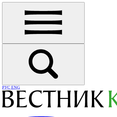
РУС
ENG