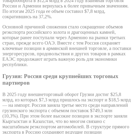
товарооборота в $12,4 млрд в 2024 году взаимная торговля
России и Армении вернулась к более привычным значениям.
По итогам 2025 года ее объем составил $7,8 млрд,
сократившись на 37,2%.
Основной причиной снижения стало сокращение объемов
реэкспорта российского золота и драгоценных камней,
которые ранее поступали через Армению на рынки третьих
стран, прежде всего ОАЭ. Вместе с тем Россия сохраняет
ключевые позиции в армянской внешней торговле, а поставки
энергоресурсов, продовольствия и других товаров в рамках
ЕАЭС продолжают играть важную роль для экономики
республики.
Грузия: Россия среди крупнейших торговых
партнеров
В 2025 году внешнеторговый оборот Грузии достиг $25,8
млрд, из которых $7,3 млрд пришлось на экспорт и $18,5 млрд
— на импорт. Россия заняла третье место среди направлений
грузинского экспорта с объемом поставок $749,3 млн
(10,3%). При этом более высокие позиции в экспорте заняли
Кыргызстан и Казахстан, что во многом связано с
масштабным реэкспортом автомобилей. В структуре прямого
экспорта в Россию сохраняют ведущие позиции