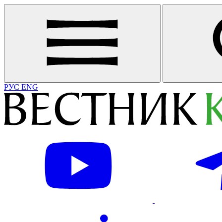
РУС
ENG