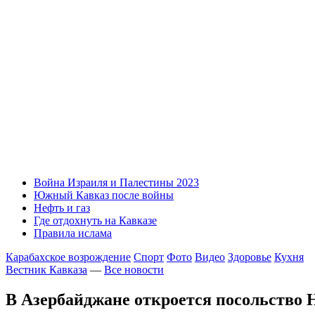
Война Израиля и Палестины 2023
Южный Кавказ после войны
Нефть и газ
Где отдохнуть на Кавказе
Правила ислама
Карабахское возрождение
Спорт
Фото
Видео
Здоровье
Кухня
Вестник Кавказа
—
Все новости
В Азербайджане откроется посольство 