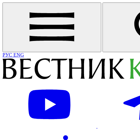
РУС
ENG