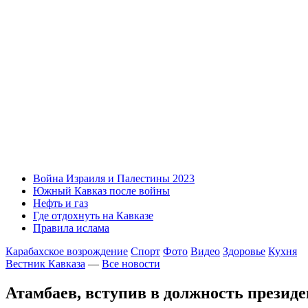
Война Израиля и Палестины 2023
Южный Кавказ после войны
Нефть и газ
Где отдохнуть на Кавказе
Правила ислама
Карабахское возрождение
Спорт
Фото
Видео
Здоровье
Кухня
Вестник Кавказа
—
Все новости
Атамбаев, вступив в должность презид