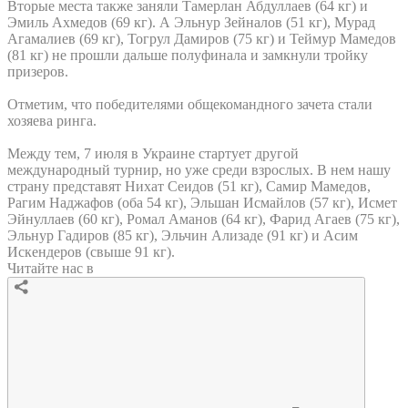
Вторые места также заняли Тамерлан Абдуллаев (64 кг) и
Эмиль Ахмедов (69 кг). А Эльнур Зейналов (51 кг), Мурад
Агамалиев (69 кг), Тогрул Дамиров (75 кг) и Теймур Мамедов
(81 кг) не прошли дальше полуфинала и замкнули тройку
призеров.
Отметим, что победителями общекомандного зачета стали
хозяева ринга.
Между тем, 7 июля в Украине стартует другой
международный турнир, но уже среди взрослых. В нем нашу
страну представят Нихат Сеидов (51 кг), Самир Мамедов,
Рагим Наджафов (оба 54 кг), Эльшан Исмайлов (57 кг), Исмет
Эйнуллаев (60 кг), Ромал Аманов (64 кг), Фарид Агаев (75 кг),
Эльнур Гадиров (85 кг), Эльчин Ализаде (91 кг) и Асим
Искендеров (свыше 91 кг).
Читайте нас в