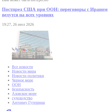
Постпред США при ООН: переговоры с Ираном
ведутся на всех уровнях
19:27, 26 июл 2026
Все новости
Новости мира
Новости политики
Черное море
ООН
безопасность
Азовское море
судоходство
Антониу Гутерриш