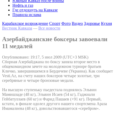
Южный Кавказ после войны
Нефть и газ
Где отдохнуть на Кавказе
Правила ислама
Карабахское возрождение
Спорт
Фото
Видео
Здоровье
Кухня
Вестник Кавказа
—
Все новости
Азербайджанские боксеры завоевали
11 медалей
Опубликовано: 19:17, 5 июл 2009 (UTC+3 MSK)
Сборная Азербайджана по боксу заняла второе место в
общекомандном зачете на молодежном турнире братьев
Кличко, завершившемся в Бердичеве (Украина). Как сообщает
Vesti.Az, на счету наших боксеров четыре золотые, три
серебряные и четыре бронзовые медали.
На высшую ступеньку пьедестала поднялись Эльвин
Мамишзаде (48 кг), Эльвин Исаев (54 кг), Гаджиали
Гейбатуллаев (60 кг) и Фарид Пашаев (+91 кг). Первый,
кстати, в финале одолел другого нашего спортсмена Араза
Имамалиева (48 кг), довольствовавшегося «серебром».