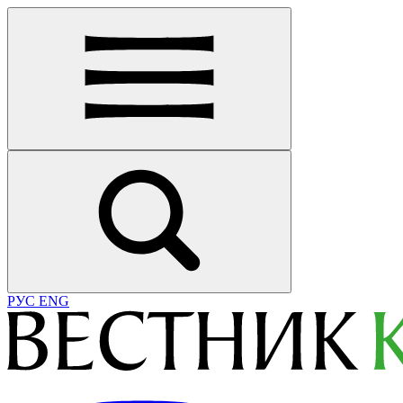
РУС
ENG