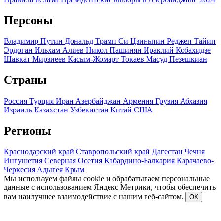
Персоны
Владимир Путин
Дональд Трамп
Си Цзиньпин
Реджеп Тайип
Эрдоган
Ильхам Алиев
Никол Пашинян
Ираклий Кобахидзе
Шавкат Мирзиеев
Касым-Жомарт Токаев
Масуд Пезешкиан
Страны
Россия
Турция
Иран
Азербайджан
Армения
Грузия
Абхазия
Израиль
Казахстан
Узбекистан
Китай
США
Регионы
Краснодарский край
Ставропольский край
Дагестан
Чечня
Ингушетия
Северная Осетия
Кабардино-Балкария
Карачаево-
Черкесия
Адыгея
Крым
Мы используем файлы cookie и обрабатываем персональные
данные с использованием Яндекс Метрики, чтобы обеспечить
вам наилучшее взаимодействие с нашим веб-сайтом.
ОК