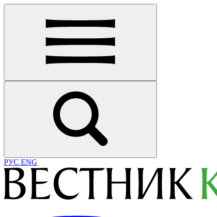
РУС
ENG