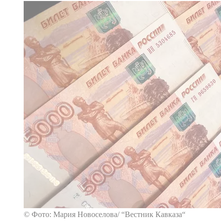
© Фото: Мария Новоселова/ “Вестник Кавказа“