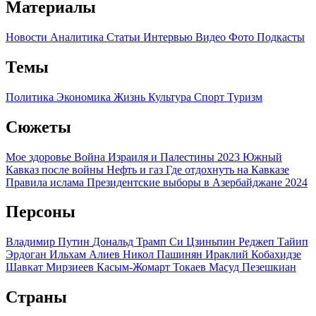
Материалы
Новости
Аналитика
Статьи
Интервью
Видео
Фото
Подкасты
Темы
Политика
Экономика
Жизнь
Культура
Спорт
Туризм
Сюжеты
Мое здоровье
Война Израиля и Палестины 2023
Южный
Кавказ после войны
Нефть и газ
Где отдохнуть на Кавказе
Правила ислама
Президентские выборы в Азербайджане 2024
Персоны
Владимир Путин
Дональд Трамп
Си Цзиньпин
Реджеп Тайип
Эрдоган
Ильхам Алиев
Никол Пашинян
Ираклий Кобахидзе
Шавкат Мирзиеев
Касым-Жомарт Токаев
Масуд Пезешкиан
Страны