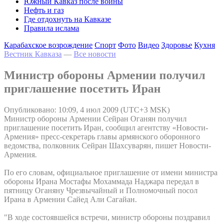
Южный Кавказ после войны
Нефть и газ
Где отдохнуть на Кавказе
Правила ислама
Карабахское возрождение
Спорт
Фото
Видео
Здоровье
Кухня
Вестник Кавказа
—
Все новости
Министр обороны Армении получил
приглашение посетить Иран
Опубликовано: 10:09, 4 июл 2009 (UTC+3 MSK)
Министр обороны Армении Сейран Оганян получил
приглашение посетить Иран, сообщил агентству «Новости-
Армения» пресс-секретарь главы армянского оборонного
ведомства, полковник Сейран Шахсуварян, пишет Новости-
Армения.
По его словам, официальное приглашение от имени министра
обороны Ирана Мостафы Мохаммада Наджара передал в
пятницу Оганяну Чрезвычайный и Полномочный посол
Ирана в Армении Сайед Али Сагайан.
"В ходе состоявшейся встречи, министр обороны поздравил