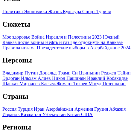
Политика
Экономика
Жизнь
Культура
Спорт
Туризм
Сюжеты
Мое здоровье
Война Израиля и Палестины 2023
Южный
Кавказ после войны
Нефть и газ
Где отдохнуть на Кавказе
Правила ислама
Президентские выборы в Азербайджане 2024
Персоны
Владимир Путин
Дональд Трамп
Си Цзиньпин
Реджеп Тайип
Эрдоган
Ильхам Алиев
Никол Пашинян
Ираклий Кобахидзе
Шавкат Мирзиеев
Касым-Жомарт Токаев
Масуд Пезешкиан
Страны
Россия
Турция
Иран
Азербайджан
Армения
Грузия
Абхазия
Израиль
Казахстан
Узбекистан
Китай
США
Регионы