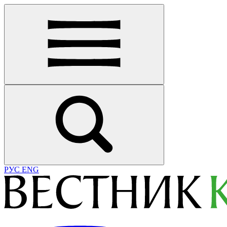
РУС
ENG