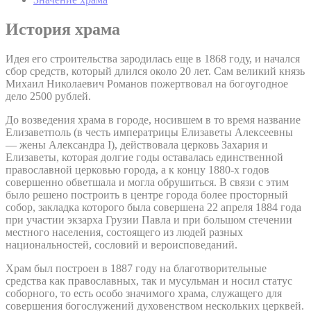
История храма
Идея его строительства зародилась еще в 1868 году, и начался
сбор средств, который длился около 20 лет. Сам великий князь
Михаил Николаевич Романов пожертвовал на богоугодное
дело 2500 рублей.
До возведения храма в городе, носившем в то время название
Елизаветполь (в честь императрицы Елизаветы Алексеевны
— жены Александра I), действовала церковь Захария и
Елизаветы, которая долгие годы оставалась единственной
православной церковью города, а к концу 1880-х годов
совершенно обветшала и могла обрушиться. В связи с этим
было решено построить в центре города более просторный
собор, закладка которого была совершена 22 апреля 1884 года
при участии экзарха Грузии Павла и при большом стечении
местного населения, состоящего из людей разных
национальностей, сословий и вероисповеданий.
Храм был построен в 1887 году на благотворительные
средства как православных, так и мусульман и носил статус
соборного, то есть особо значимого храма, служащего для
совершения богослужений духовенством нескольких церквей.