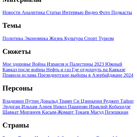
Новости
Аналитика
Статьи
Интервью
Видео
Фото
Подкасты
Темы
Политика
Экономика
Жизнь
Культура
Спорт
Туризм
Сюжеты
Мое здоровье
Война Израиля и Палестины 2023
Южный
Кавказ после войны
Нефть и газ
Где отдохнуть на Кавказе
Правила ислама
Президентские выборы в Азербайджане 2024
Персоны
Владимир Путин
Дональд Трамп
Си Цзиньпин
Реджеп Тайип
Эрдоган
Ильхам Алиев
Никол Пашинян
Ираклий Кобахидзе
Шавкат Мирзиеев
Касым-Жомарт Токаев
Масуд Пезешкиан
Страны