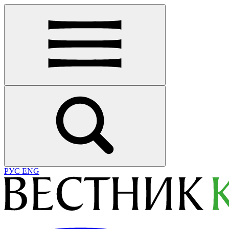
РУС
ENG