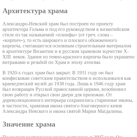
Архитектура храма
Александро-Невский храм был построен по проекту
архитектора Гольма и под его руководством в византийском
стиле из так называемой «плинфы» (от греч. слова –
«кирпич»), то есть широкого и плоского обожженного
кирпича, считавшегося основным строительным материалом
в архитектуре Византии и в русском храмовом зодчестве X-
XIII веков. Здание из темно-красного кирпича было украшено
витражами и резьбой по Храм в эпоху атеизма
В 1920-х годах храм был закрыт. В 1931 году он был
конфискован советским правительством и использовался как
краеведческий музей до 1938 года. Лишь в 1946 году храм
был возвращен Русской православной церкви, возобновил
свою работу и открыл свои двери для прихожан. От
дореволюционного интерьера сохранились старинные иконы,
в частности, храмовая икона святого благоверного князя
Александра Невского и икона святой Марии Магдалины.
Значение храма