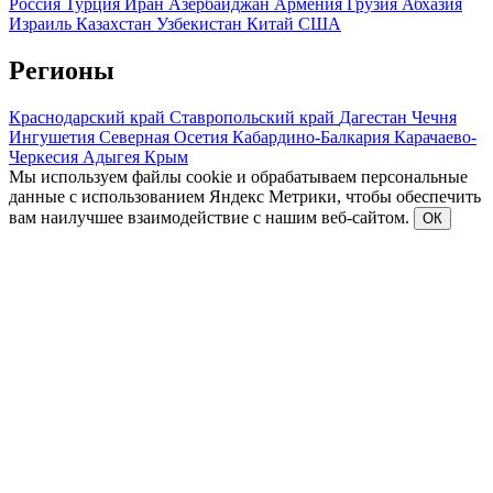
Россия
Турция
Иран
Азербайджан
Армения
Грузия
Абхазия
Израиль
Казахстан
Узбекистан
Китай
США
Регионы
Краснодарский край
Ставропольский край
Дагестан
Чечня
Ингушетия
Северная Осетия
Кабардино-Балкария
Карачаево-
Черкесия
Адыгея
Крым
Мы используем файлы cookie и обрабатываем персональные
данные с использованием Яндекс Метрики, чтобы обеспечить
вам наилучшее взаимодействие с нашим веб-сайтом.
ОК