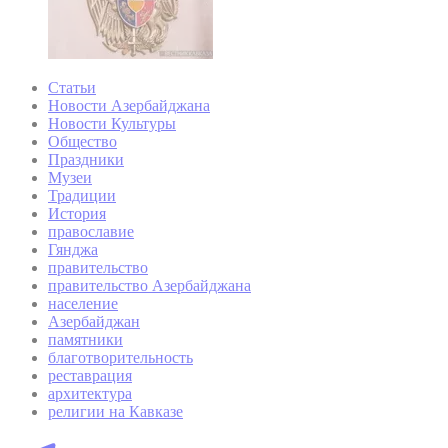
Статьи
Новости Азербайджана
Новости Культуры
Общество
Праздники
Музеи
Традиции
История
православие
Гянджа
правительство
правительство Азербайджана
население
Азербайджан
памятники
благотворительность
реставрация
архитектура
религии на Кавказе