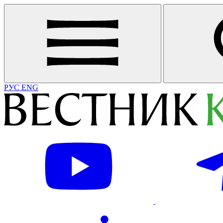
РУС
ENG