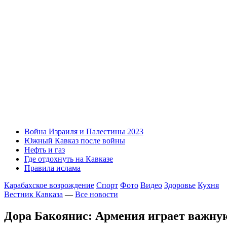
Война Израиля и Палестины 2023
Южный Кавказ после войны
Нефть и газ
Где отдохнуть на Кавказе
Правила ислама
Карабахское возрождение
Спорт
Фото
Видео
Здоровье
Кухня
Вестник Кавказа
—
Все новости
Дора Бакоянис: Армения играет важную