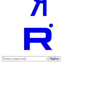
Найти
Материалы
Новости
Аналитика
Статьи
Интервью
Видео
Фото
Подкасты
Темы
Политика
Экономика
Жизнь
Культура
Спорт
Туризм