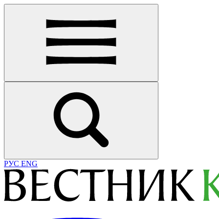
РУС
ENG