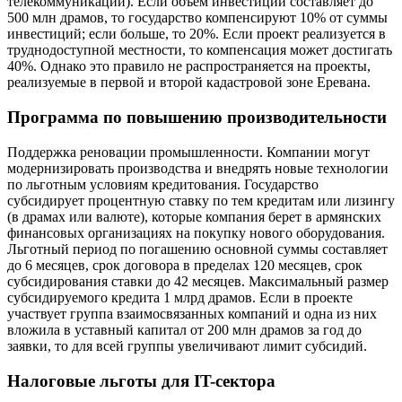
телекоммуникации). Если объем инвестиций составляет до
500 млн драмов, то государство компенсируют 10% от суммы
инвестиций; если больше, то 20%. Если проект реализуется в
труднодоступной местности, то компенсация может достигать
40%. Однако это правило не распространяется на проекты,
реализуемые в первой и второй кадастровой зоне Еревана.
Программа по повышению производительности
Поддержка реновации промышленности. Компании могут
модернизировать производства и внедрять новые технологии
по льготным условиям кредитования. Государство
субсидирует процентную ставку по тем кредитам или лизингу
(в драмах или валюте), которые компания берет в армянских
финансовых организациях на покупку нового оборудования.
Льготный период по погашению основной суммы составляет
до 6 месяцев, срок договора в пределах 120 месяцев, срок
субсидирования ставки до 42 месяцев. Максимальный размер
субсидируемого кредита 1 млрд драмов. Если в проекте
участвует группа взаимосвязанных компаний и одна из них
вложила в уставный капитал от 200 млн драмов за год до
заявки, то для всей группы увеличивают лимит субсидий.
Налоговые льготы для IT-сектора