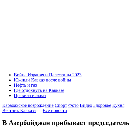
Война Израиля и Палестины 2023
Южный Кавказ после войны
Нефть и газ
Где отдохнуть на Кавказе
Правила ислама
Карабахское возрождение
Спорт
Фото
Видео
Здоровье
Кухня
Вестник Кавказа
—
Все новости
В Азербайджан прибывает председате