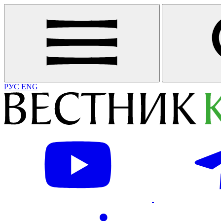
РУС
ENG